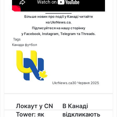
Більше новин про події у Канаді читайте
на
UkrNews.ca
.
Підписуйтеся на нашу сторінку
у
Facebook
,
Instagram,
Telegram
та
Threads
.
Tags
Канада
футбол
UkrNews.ca
30 Червня 2025
Локаут
В
Локаут у CN
В Канаді
у
Канаді
Tower: як
відкликають
CN
відкликають