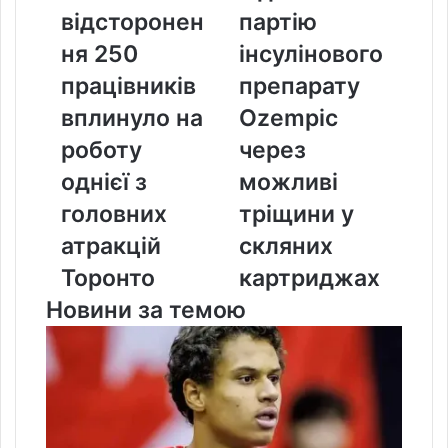
Tower:
партію
відсторонен
партію
як
інсулінового
ня 250
інсулінового
відсторонення
препарату
250
Ozempic
працівників
препарату
працівників
через
вплинуло на
Ozempic
вплинуло
можливі
на
тріщини
роботу
через
роботу
у
однієї з
можливі
однієї
скляних
з
картриджах
головних
тріщини у
головних
атракцій
скляних
атракцій
Торонто
Торонто
картриджах
Новини за темою