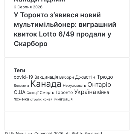
6 Серпня 2026
У Торонто з’явився новий
мультимільйонер: виграшний
квиток Lotto 6/49 продали у
Скарборо
Теги
Джастін Трюдо
covid-19
Вакцинація
Вибори
Канада
Онтаріо
Нерухомість
Допомога
Україна
США
війна
Торонто
Смерть
Санкції
пожежа
імміграція
страйк
хокей
© UkrNews.ca. Copyright 2026. All Rights Reserved.