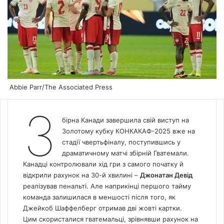
Abbie Parr/The Associated Press
З
бірна Канади завершила свій виступ на
Золотому кубку КОНКАКАФ-2025 вже на
стадії чвертьфіналу, поступившись у
драматичному матчі збірній Гватемали.
Канадці контролювали хід гри з самого початку й
відкрили рахунок на 30-й хвилині –
Джонатан Девід
реалізував пенальті. Але наприкінці першого тайму
команда залишилася в меншості після того, як
Джейкоб Шаффелберг отримав дві жовті картки.
Цим скористалися гватемальці, зрівнявши рахунок на