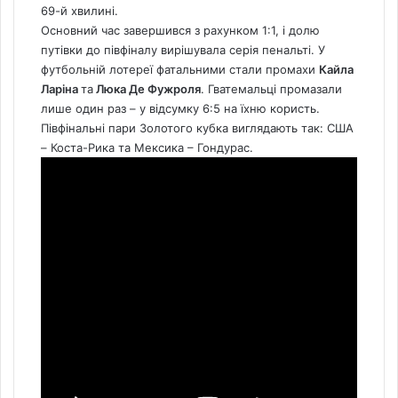
69-й хвилині.
Основний час завершився з рахунком 1:1, і долю
путівки до півфіналу вирішувала серія пенальті. У
футбольній лотереї фатальними стали промахи
Кайла
Ларіна
та
Люка Де Фужроля
. Гватемальці промазали
лише один раз – у відсумку 6:5 на їхню користь.
Півфінальні пари Золотого кубка виглядають так: США
– Коста-Рика та Мексика – Гондурас.