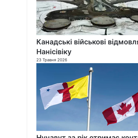
Канадські військові відмовл
Нанісівіку
23 Травня 2026
Нунавут за рік отримає кон