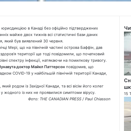
Чи
 юрисдикцією в Канаді без офіційно підтверджених
Clo
анніх майже двох тижнів всі статистичні бази даних
, який був виявлений 30 червня.
річці Мері, що на північній частині острова Баффін, дав
здоров’я території ще тоді повідомили, що початковий
рівні спектру інфекції, натякаючи на помилкову тривогу.
Нунавута доктор Майкл Паттерсон
повідомив, що
дком COVID-19 у найбільшій північній території Канади,
Сн
який родом із Західної Канади, та всі вісім його колег
шк
і, у жодного із них не проявилися симптоми вірусу.
15 
Фото: THE CANADIAN PRESS / Paul Chiasson