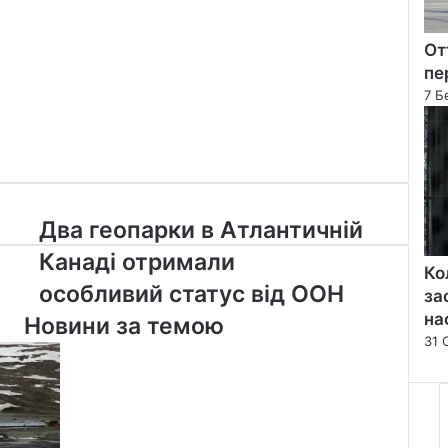
От
пе
7 Б
Два
Два геопарки в Атлантичній
геопарки
Канаді отримали
в
Ко
Атлантичній
особливий статус від ООН
за
Канаді
на
Новини за темою
отримали
31 
особливий
статус
від
ООН