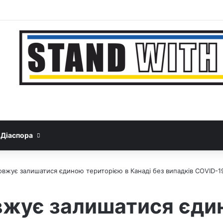
Facebook
YouTube
Instagram
Telegram
Sideba
Google News
Threads
Діаспора
вжує залишатися єдиною територією в Канаді без випадків COVID-1
вжує залишатися єди