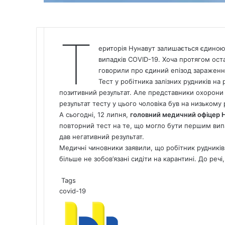
Т
ериторія Нунавут залишається єдиною
випадків COVID-19. Хоча протягом ост
говорили про єдиний епізод зараження
Тест у робітника залізних рудників на 
позитивний результат. Але представники охорони 
результат тесту у цього чоловіка був на низькому 
А сьогодні, 12 липня,
головний медичний офіцер 
повторний тест на те, що могло бути першим випа
дав негативний результат.
Медичні чиновники заявили, що робітник рудників, 
більше не зобов’язані сидіти на карантині. До реч
Tags
covid-19