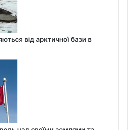
яються від арктичної бази в
троль над своїми землями та