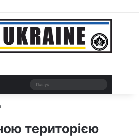
r
Рандомна новина
Switch skin
Пошук
9
ною територією