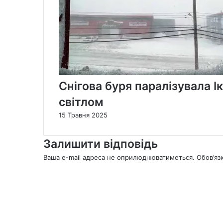
Снігова буря паралізувала Ік
світлом
15 Травня 2025
Залишити відповідь
Ваша e-mail адреса не оприлюднюватиметься.
Обов’яз
К
о
м
е
н
т