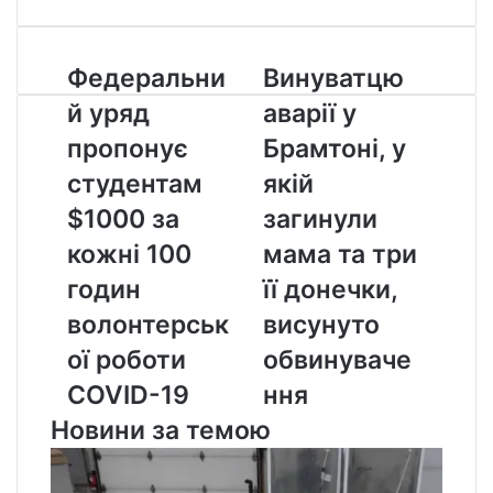
Федеральний
Винуватцю
Федеральни
Винуватцю
уряд
аварії
й уряд
аварії у
пропонує
у
студентам
Брамтоні,
пропонує
Брамтоні, у
$1000
у
студентам
якій
за
якій
кожні
загинули
$1000 за
загинули
100
мама
кожні 100
мама та три
годин
та
волонтерської
три
годин
її донечки,
роботи
її
волонтерськ
висунуто
COVID-
донечки,
19
висунуто
ої роботи
обвинуваче
обвинувачення
COVID-19
ння
Новини за темою