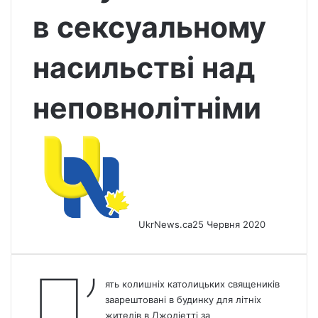
в сексуальному
насильстві над
неповнолітніми
UkrNews.ca
25 Червня 2020
П’
ять колишніх католицьких священиків
заарештовані в будинку для літніх
жителів в Джоліетті за