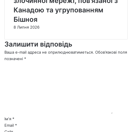
злочинної мережі, пов’язаної з
Канадою та угрупованням
Бішноя
8 Липня 2026
Залишити відповідь
Ваша e-mail адреса не оприлюднюватиметься.
Обов’язкові поля
позначені
*
К
о
м
е
н
т
а
р
*
Ім'я
*
Email
*
Сайт