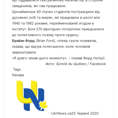
що піддавалися сексуальному насильству зі сторони
священиків, які там працювали.
Щонайменше 60 глухих студентів постраждали від
духовних осіб та мирян, які працювали в школі між
1940 та 1982 роками, перейменованій згодом в
інститут. Біля 270 вірогідних потерпілих приєдналися
до колективного позову проти ордену.
Брайан Форд
(Brian Ford), спікер групи позивачів,
сказав, що відчув полегшення, коли чоловіків
заарештували.
«Я довго чекав цього моменту», – сказав Форд поліції.
Фото: Sûreté du Québec / Facebook
Tags
Канада
UkrNews.ca
25 Червня 2020