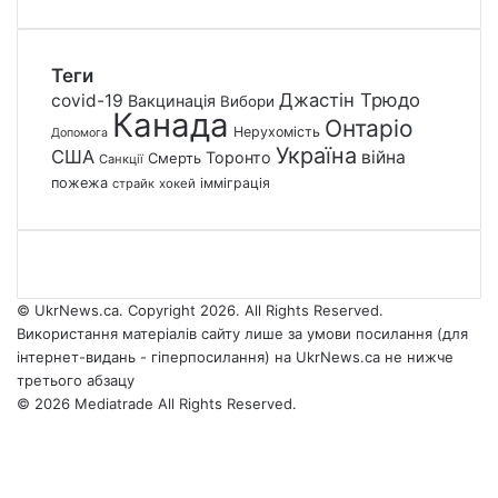
Теги
Джастін Трюдо
covid-19
Вакцинація
Вибори
Канада
Онтаріо
Нерухомість
Допомога
Україна
США
війна
Торонто
Смерть
Санкції
пожежа
імміграція
страйк
хокей
© UkrNews.ca. Copyright 2026. All Rights Reserved.
Використання матеріалів сайту лише за умови посилання (для
інтернет-видань - гіперпосилання) на UkrNews.ca не нижче
третього абзацу
© 2026 Mediatrade All Rights Reserved.
Facebook
YouTube
Instagram
Telegram