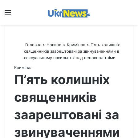
Меню
П
Головна
>
Новини
>
Кримінал
>
П’ять колишніх
священників заарештовані за звинуваченнями в
сексуальному насильстві над неповнолітніми
Кримінал
П’ять колишніх
священників
заарештовані за
звинуваченнями