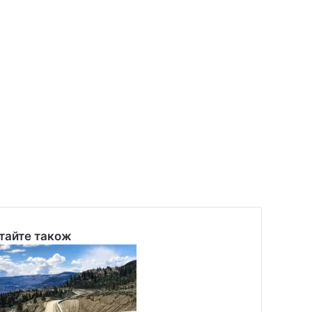
тайте також
se