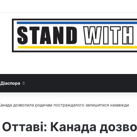
Facebook
YouTube
Instagram
Telegram
Sideb
Google News
Threads
Діаспора
і: Канада дозволила родичам постраждалого залишитися назавжди
в Оттаві: Канада доз