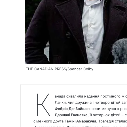
THE CANADIAN PRESS/Spencer Colby
К
анада
схвалила надання постійного міс
Ланки,
чия дружина і четверо дітей за
Фебріо Де-Зойса
восени минулого року
Даршані Еканаяке
, її чотирьох дітей –
сімейного друга
Гаміні Амаракуна
. Трагедія стала