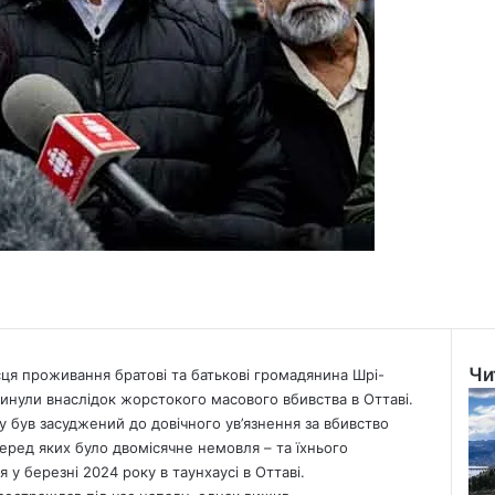
Чи
ця проживання братові та батькові громадянина Шрі-
Clo
гинули внаслідок жорстокого масового вбивства в Оттаві.
 був засуджений до довічного ув’язнення
за вбивство
 серед яких було двомісячне немовля – та їхнього
ся у березні 2024 року в таунхаусі в Оттаві.