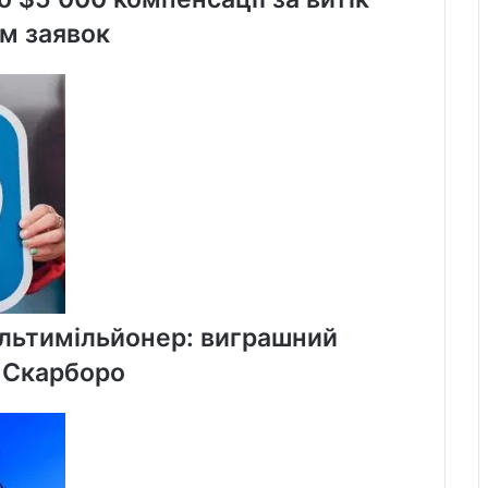
м заявок
ультимільйонер: виграшний
у Скарборо