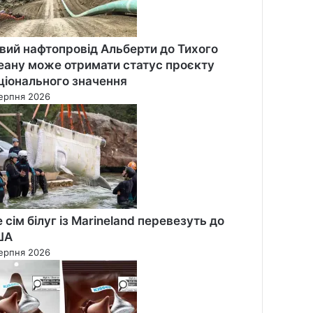
вий нафтопровід Альберти до Тихого
еану може отримати статус проєкту
ціонального значення
ерпня 2026
 сім білуг із Marineland перевезуть до
ША
ерпня 2026