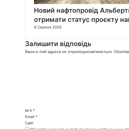
Новий нафтопровід Альберт
отримати статус проєкту на
6 Серпня 2026
Залишити відповідь
Ваша e-mail адреса не оприлюднюватиметься.
Обов’яз
К
о
м
е
н
т
а
р
*
Ім'я
*
Email
*
Сайт