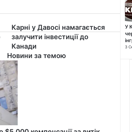
Карні
Карні у Давосі намагається
У 
у
че
е
залучити інвестиції до
Давосі
ін
намагається
Канади
3 С
залучити
Новини за темою
інвестиції
до
Канади
 $5 000 компенсації за витік