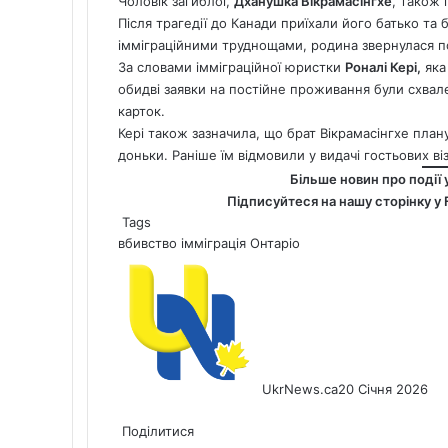
Чоловік загиблої,
Дханушка Вікрамасінгхе
, також 
Після трагедії до Канади приїхали його батько та 
імміграційними труднощами, родина звернулася п
За словами імміграційної юристки
Роналі Кері,
яка 
обидві заявки на постійне проживання були схвале
карток.
Кері також зазначила, що брат Вікрамасінгхе пла
доньки. Раніше їм відмовили у видачі гостьових віз
Більше новин про події 
Підписуйтеся на нашу сторінку у
Tags
вбивство
імміграція
Онтаріо
UkrNews.ca
20 Січня 2026
Facebook
X
LinkedIn
Tumblr
Pinterest
Reddit
Pocket
Messenger
Messenger
WhatsApp
Telegram
Viber
Share
Print
via
Поділитися