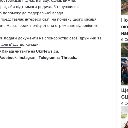
постраждав під час нападу, однак вижив.
брат, аби підтримати родича. Зіткнувшись з
о допомогу до федеральної влади.
представляє інтереси сім’ї, на початку цього місяця
Но
ні. Наразі родичі очікують на отримання відповідних
ок
на
нує подати документи на спонсорство своєї дружини та
6 С
 для в’їзду до Канади.
у Канаді читайте на
UkrNews.ca
.
Facebook
,
Instagram,
Telegram
та
Threads
.
Ще
С
4 С