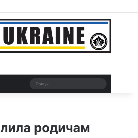
ar
Рандомна новина
Switch skin
Пошук
волила родичам