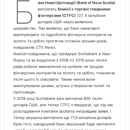
Б
анк Нової Шотландії (Bank of Nova Scotia)
виплатить
Комісії з торгівлі товарними
ф’ючерсами (СTFC)
127, 4 мільйони
доларів США через виявлене
шахрайство. Там виявили, що банк намагався
маніпулювати та підробляти ф’ючерсні контракти на
золото та срібло протягом останніх восьми років,
повідомляє
CTV
News
.
Комісія повідомила, що трейдери Scotiabank в Нью-
Йорку та за кордоном з 2008 по 2016 роки тисячі
разів робили замовлення на купівлю чи продаж
ф’ючерсних контрактів на золото та срібло, плануючи
після цього їх скасувати. Таким чином вони
маніпулювали цінами, штучно створюючи попит та
пропозицію.
У 2018 році Scotiabank вже виплатив 800 тисяч
доларів США, але тепер CTFC стверджує, що під час
розслідування компанія зробила неправдиві заяви, і
тепер змушена виплатити ще 77,4 мільйона доларів.
Крім того, канадський банк змушений буде заплатити