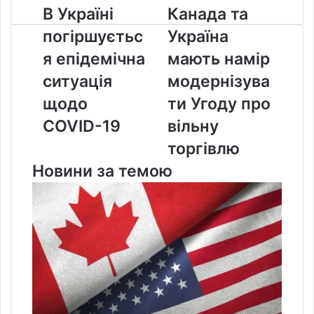
В
Канада
В Україні
Канада та
Україні
та
погіршуєтьс
Україна
погіршується
Україна
епідемічна
мають
я епідемічна
мають намір
ситуація
намір
ситуація
модернізува
щодо
модернізувати
COVID-
Угоду
щодо
ти Угоду про
19
про
COVID-19
вільну
вільну
торгівлю
торгівлю
Новини за темою