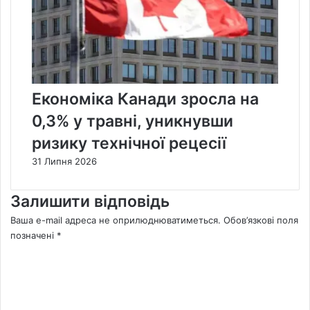
Економіка Канади зросла на
0,3% у травні, уникнувши
ризику технічної рецесії
31 Липня 2026
Залишити відповідь
Ваша e-mail адреса не оприлюднюватиметься.
Обов’язкові поля
позначені
*
К
о
м
е