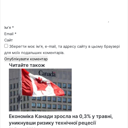
н
т
а
р
*
Ім'я
*
Email
*
Сайт
Зберегти моє ім'я, e-mail, та адресу сайту в цьому браузері
для моїх подальших коментарів.
Читайте також
Close
Економіка Канади зросла на 0,3% у травні,
уникнувши ризику технічної рецесії