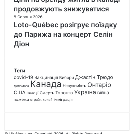
продовжують знижуватися
8 Серпня 2026
Loto-Québec розігрує поїздку
до Парижа на концерт Селін
Діон
Теги
Джастін Трюдо
covid-19
Вакцинація
Вибори
Канада
Онтаріо
Нерухомість
Допомога
Україна
США
війна
Торонто
Смерть
Санкції
пожежа
імміграція
страйк
хокей
© UkrNews.ca. Copyright 2026. All Rights Reserved.