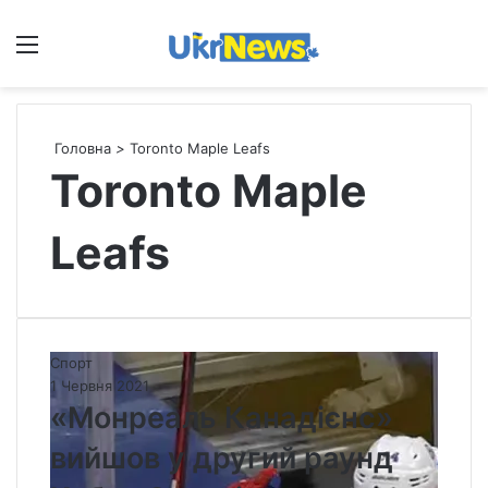
Меню
П
Головна
>
Toronto Maple Leafs
Toronto Maple
Leafs
«
Спорт
М
1 Червня 2021
о
«Монреаль Канадієнс»
н
вийшов у другий раунд
р
е