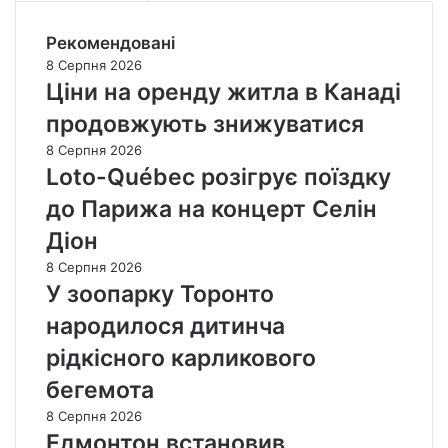
г
р
«
р
і
К
Рекомендовані
а
ї
а
в
8 Серпня 2026
п
н
«
Ціни на оренду житла в Канаді
л
а
Т
продовжують знижуватися
е
д
о
й
і
р
8 Серпня 2026
-
є
о
Loto-Québec розігрує поїздку
о
н
н
до Парижа на концерт Селін
ф
с
т
ф
»
о
Діон
в
»
8 Серпня 2026
о
і
У зоопарку Торонто
в
о
е
п
народилося дитинча
р
и
т
рідкісного карликового
н
а
и
бегемота
й
в
м
8 Серпня 2026
с
і
Едмонтон встановив
я