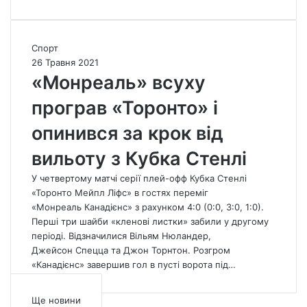
а
і
й
г
м
р
і
а
«
Спорт
і
в
М
26 Травня 2021
з
с
о
«Монреаль» всуху
р
я
н
і
з
програв «Торонто» і
р
в
0
е
опинився за крок від
н
:
а
я
3
л
вильоту з Кубка Стенлі
в
,
ь
р
а
»
У четвертому матчі серії плей-офф Кубка Стенлі
а
л
в
«Торонто Мейпл Ліфс» в гостях переміг
х
е
с
«Монреаль Канадієнс» з рахунком 4:0 (0:0, 3:0, 1:0).
у
п
у
Перші три шайби «кленові листки» забили у другому
н
р
х
періоді. Відзначилися Вільям Нюландер,
о
о
у
Джейсон Спецца та Джон Торнтон. Розгром
к
г
п
«Канадієнс» завершив гол в пусті ворота під…
в
р
р
с
а
о
Ще новини
е
в