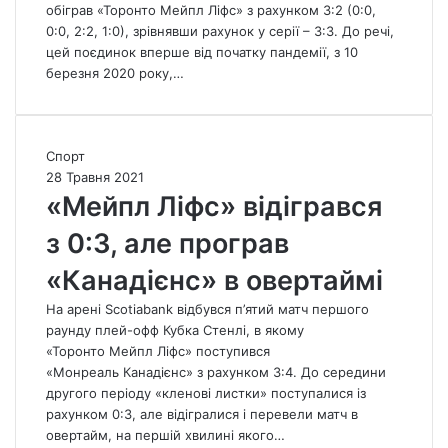
р
б
обіграв «Торонто Мейпл Ліфс» з рахунком 3:2 (0:0,
у
і
0:0, 2:2, 1:0), зрівнявши рахунок у серії – 3:3. До речі,
г
г
цей поєдинок вперше від початку пандемії, з 10
и
р
березня 2020 року,…
й
а
р
в
а
«
у
Т
«
Спорт
н
о
М
28 Травня 2021
д
р
е
«Мейпл Ліфс» відігрався
К
о
й
у
з 0:3, але програв
н
п
б
т
л
«Канадієнс» в овертаймі
к
о
Л
а
»
і
На арені Scotiabank відбувся п’ятий матч першого
С
в
ф
раунду плей-офф Кубка Стенлі, в якому
т
о
с
«Торонто Мейпл Ліфс» поступився
е
в
»
«Монреаль Канадієнс» з рахунком 3:4. До середини
н
е
в
другого періоду «кленові листки» поступалися із
л
р
і
рахунком 0:3, але відігралися і перевели матч в
і
т
д
овертайм, на першій хвилині якого…