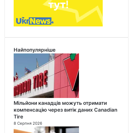
а
С
т
е
н
л
і
Найпопулярніше
Мільйони канадців можуть отримати
компенсацію через витік даних Canadian
Tire
8 Серпня 2026