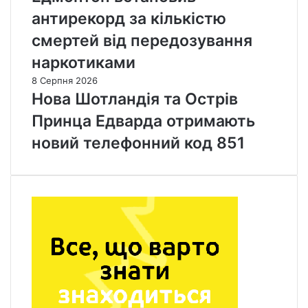
з
антирекорд за кількістю
а
смертей від передозування
к
р
наркотиками
о
8 Серпня 2026
к
Нова Шотландія та Острів
в
і
Принца Едварда отримають
д
новий телефонний код 851
в
и
л
ь
о
т
у
з
К
у
б
к