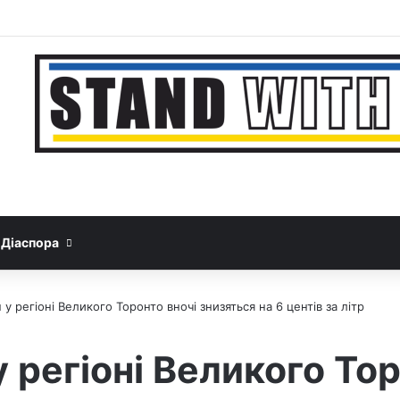
Facebook
YouTube
Instagram
Telegram
Sideb
Google News
Threads
Діаспора
 у регіоні Великого Торонто вночі знизяться на 6 центів за літр
у регіоні Великого То