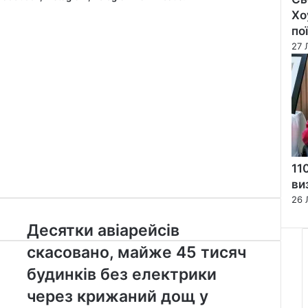
Хо
по
27 
11
ви
26 
Десятки
Десятки авіарейсів
авіарейсів
скасовано, майже 45 тисяч
скасовано,
майже
будинків без електрики
45
через крижаний дощ у
тисяч