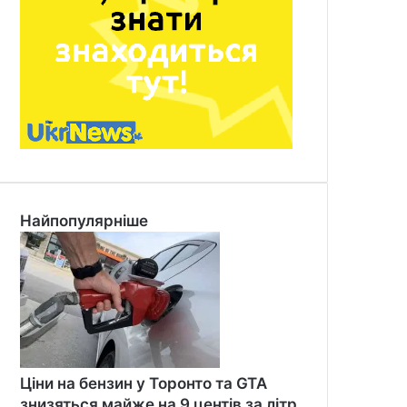
Найпопулярніше
Ціни на бензин у Торонто та GTA
знизяться майже на 9 центів за літр