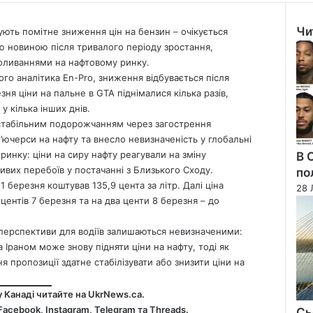
Чи
чують помітне зниження цін на бензин – очікується
Clo
ою новиною після тривалого періоду зростання,
оливаннями на нафтовому ринку.
го аналітика En-Pro, зниження відбувається після
зня ціни на пальне в GTA піднімалися кілька разів,
у кілька інших днів.
і стабільним подорожчанням через загострення
ючерси на нафту та внесло невизначеність у глобальні
инку: ціни на сиру нафту реагували на зміну
В 
вих перебоїв у постачанні з Близького Сходу.
по
 березня коштував 135,9 цента за літр. Далі ціна
28 
 центів 7 березня та на два центи 8 березня – до
 перспективи для водіїв залишаються невизначеними:
 Іраном може знову підняти ціни на нафту, тоді як
 пропозиції здатне стабілізувати або знизити ціни на
у Канаді читайте на
UkrNews.ca
.
Facebook
,
Instagram,
Telegram
та
Threads
.
Сь