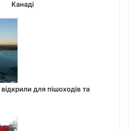
будинків
Канаді
без
електрики
через
крижаний
дощ
у
Канаді
 відкрили для пішоходів та