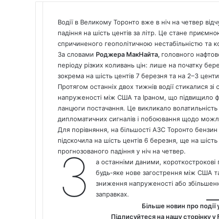
Водії в Великому Торонто вже в ніч на четвер від
падіння на шість центів за літр. Це стане приємн
спричиненого геополітичною нестабільністю та к
За словами
Роджера МакНайта,
головного нафтово
періоду різких коливань цін: лише на початку бере
зокрема на шість центів 7 березня та на 2–3 центи 
Протягом останніх двох тижнів водії стикалися з
напруженості між США та Іраном, що підвищило ф’
ланцюги постачання. Це викликало волатильність р
дипломатичних сигналів і побоювання щодо можли
Для порівняння, на більшості АЗС Торонто бензин 1
підскочила на шість центів 6 березня, ще на шість
З
прогнозованого падіння у ніч на четвер.
а останніми даними, короткострокові
будь-яке нове загострення між США та
зниження напруженості або збільшення
заправках.
Більше новин про події 
Підписуйтеся на нашу сторінку у