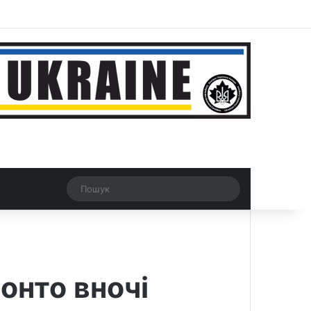
ar
Рандомна новина
Switch skin
Пошук
ронто вночі