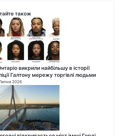
тайте також
se
Онтаріо викрили найбільшу в історії
ліції Галтону мережу торгівлі людьми
Липня 2026
огодні відкривається міст імені Горді