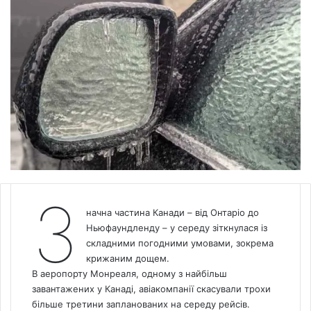
З
начна частина Канади – від Онтаріо до
Ньюфаундленду – у середу зіткнулася із
складними погодними умовами, зокрема
крижаним дощем.
В аеропорту Монреаля, одному з найбільш
завантажених у Канаді, авіакомпанії скасували трохи
більше третини запланованих на середу рейсів.