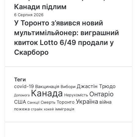
Канади підлим
6 Серпня 2026
У Торонто з’явився новий
мультимільйонер: виграшний
квиток Lotto 6/49 продали у
Скарборо
Теги
Джастін Трюдо
covid-19
Вакцинація
Вибори
Канада
Онтаріо
Нерухомість
Допомога
Україна
США
війна
Торонто
Смерть
Санкції
пожежа
імміграція
страйк
хокей