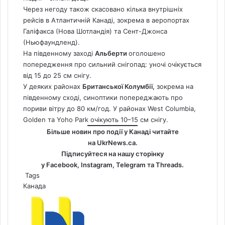
Через негоду також скасовано кілька внутрішніх
рейсів в Атлантичній Канаді, зокрема в аеропортах
Галіфакса (Нова Шотландія) та Сент-Джонса
(Ньюфаундленд).
На південному заході
Альберти
оголошено
попередження про сильний снігопад: уночі очікується
від 15 до 25 см снігу.
У деяких районах
Британської Колумбії,
зокрема на
південному сході, синоптики попереджають про
пориви вітру до 80 км/год. У районах West Columbia,
Golden та Yoho Park очікують 10–15 см снігу.
Більше новин про події у Канаді читайте
на
UkrNews.ca
.
Підписуйтеся на нашу сторінку
у
Facebook
,
Instagram,
Telegram
та
Threads
.
Tags
Канада