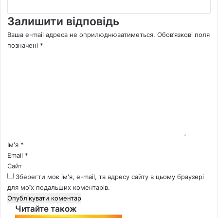
Залишити відповідь
Ваша e-mail адреса не оприлюднюватиметься.
Обов’язкові поля
позначені
*
К
о
м
е
н
т
а
р
*
Ім'я
*
Email
*
Сайт
Зберегти моє ім'я, e-mail, та адресу сайту в цьому браузері
для моїх подальших коментарів.
Читайте також