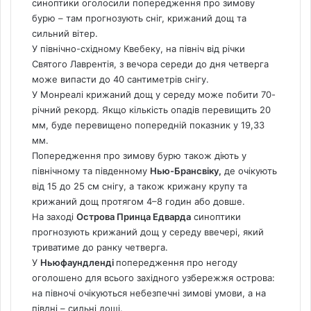
синоптики оголосили попередження про зимову
бурю – там прогнозують сніг, крижаний дощ та
сильний вітер.
У північно-східному Квебеку, на північ від річки
Святого Лаврентія, з вечора середи до дня четверга
може випасти до 40 сантиметрів снігу.
У Монреалі крижаний дощ у середу може побити 70-
річний рекорд. Якщо кількість опадів перевищить 20
мм, буде перевищено попередній показник у 19,33
мм.
Попередження про зимову бурю також діють у
північному та південному
Нью-Брансвіку,
де очікують
від 15 до 25 см снігу, а також крижану крупу та
крижаний дощ протягом 4–8 годин або довше.
На заході
Острова Принца Едварда
синоптики
прогнозують крижаний дощ у середу ввечері, який
триватиме до ранку четверга.
У
Ньюфаундленді
попередження про негоду
оголошено для всього західного узбережжя острова:
на півночі очікуються небезпечні зимові умови, а на
півдні – сильні дощі.