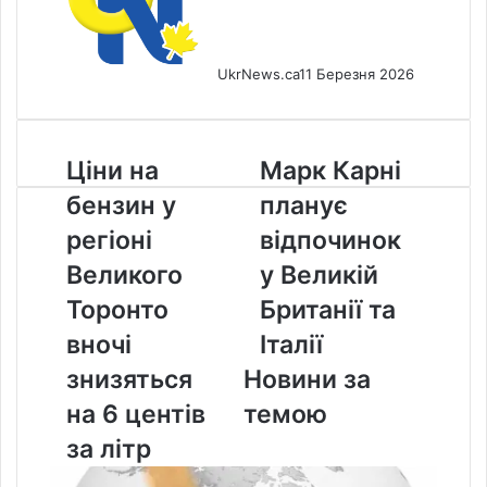
UkrNews.ca
11 Березня 2026
Ціни
Марк
Ціни на
Марк Карні
на
Карні
бензин у
планує
бензин
планує
у
відпочинок
регіоні
відпочинок
регіоні
у
Великого
у Великій
Великого
Великій
Торонто
Британії
Торонто
Британії та
вночі
та
вночі
Італії
знизяться
Італії
на
знизяться
Новини за
6
на 6 центів
темою
центів
за
за літр
літр