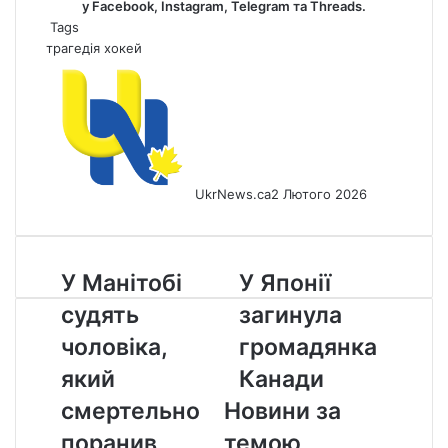
у
Facebook
,
Instagram,
Telegram
та
Threads
.
Tags
трагедія
хокей
UkrNews.ca
2 Лютого 2026
У
У
У Манітобі
У Японії
Манітобі
Японії
судять
загинула
судять
загинула
чоловіка,
громадянка
чоловіка,
громадянка
який
Канади
який
Канади
смертельно
поранив
смертельно
Новини за
українського
поранив
темою
новоприбулого