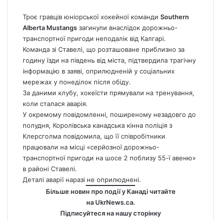
Троє гравців юніорської хокейної команди
Southern
Alberta Mustangs
загинули внаслідок дорожньо-
транспортної пригоди неподалік від Калгарі.
Команда зі Ставелі, що розташоване приблизно за
годину їзди на південь від міста, підтвердила трагічну
інформацію в заяві, оприлюдненій у соціальних
мережах у понеділок після обіду.
За даними клубу, хокеїсти прямували на тренування,
коли сталася аварія.
У окремому повідомленні, поширеному незадовго до
полудня, Королівська канадська кінна поліція з
Клерсголма повідомила, що її співробітники
працювали на місці «серйозної дорожньо-
транспортної пригоди на шосе 2 поблизу 55-ї авеню»
в районі Ставелі.
Деталі аварії наразі не оприлюднені.
Більше новин про події у Канаді читайте
на
UkrNews.ca
.
Підписуйтеся на нашу сторінку