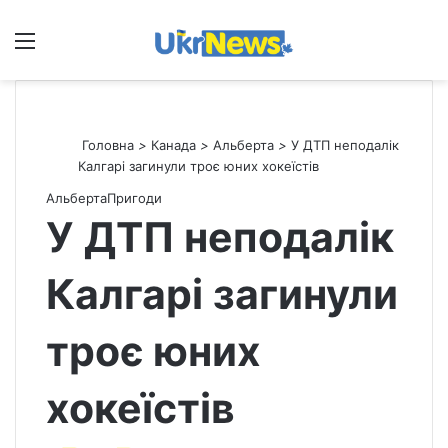
Меню
П
Головна
>
Канада
>
Альберта
>
У ДТП неподалік
Калгарі загинули троє юних хокеїстів
Альберта
Пригоди
У ДТП неподалік
Калгарі загинули
троє юних
хокеїстів