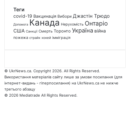
Теги
Джастін Трюдо
covid-19
Вакцинація
Вибори
Канада
Онтаріо
Нерухомість
Допомога
Україна
США
війна
Торонто
Смерть
Санкції
пожежа
імміграція
страйк
хокей
© UkrNews.ca. Copyright 2026. All Rights Reserved.
Використання матеріалів сайту лише за умови посилання (для
інтернет-видань - гіперпосилання) на UkrNews.ca не нижче
третього абзацу
© 2026 Mediatrade All Rights Reserved.
Facebook
YouTube
Instagram
Telegram
Facebook
X
WhatsApp
Google
Threads
Telegram
Viber