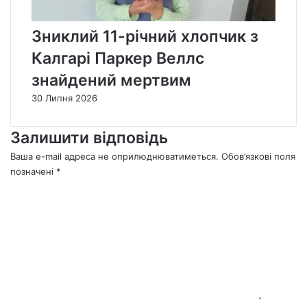
Зниклий 11-річний хлопчик з
Калгарі Паркер Веллс
знайдений мертвим
30 Липня 2026
Залишити відповідь
Ваша e-mail адреса не оприлюднюватиметься.
Обов’язкові поля
позначені
*
К
о
м
е
н
т
а
р