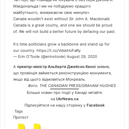
Макдональда і ми не побудуємо кращого
майбутнього, зневажаючи своє минуле».
Canada
wouldn't exist without Sir John A. Macdonald.
Canada is a great county, and one we should be proud
of. We will not build a better future by defacing our past.
It's time politicians grow a backbone and stand up for
our country.
https://t.co/VdskHzFaRy
— Erin O'Toole (@erinotoole)
August 29, 2020
А
прем’єр-міністр Альберти Джейсон Кенні
заявив,
що провінція займеться реконструкцією монумента,
якщо від цього відмовиться Монреаль.
Фото: THE CANADIAN PRESS/GRAHAM HUGHES
Більше новин про події у Канаді читайте
на
UkrNews.ca
Підписуйтеся на нашу сторінку у
Facebook
Tags
Протест