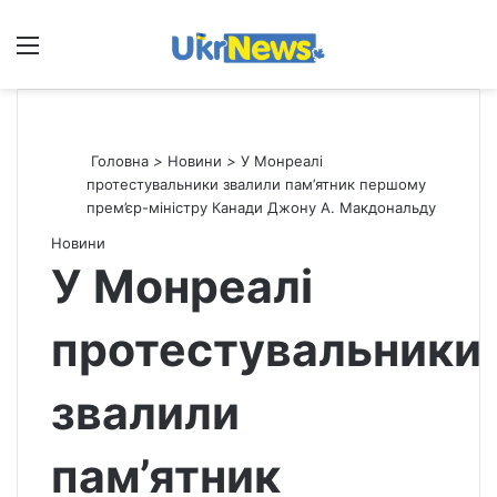
Меню
П
Головна
>
Новини
>
У Монреалі
протестувальники звалили пам’ятник першому
прем’єр-міністру Канади Джону А. Макдональду
Новини
У Монреалі
протестувальники
звалили
пам’ятник