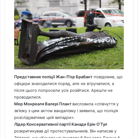
Представник поліції Жан-П’єр Брабант
повідомив, що
офіцери знаходилися поряд, але не втручалися, а
після цього попросили усіх розійтися. Арешти не
проводилися.
Мер Монреаля Валері Плант
висловила «співчуття у
зв’язку з цим актом вандалізму і заявила, що поліція
розслідуватиме цей випадок».
Лідер Консервативної партії Канади Ерін О’Тул
розкритикував дії протестувальників. Він написав у
Твіттері, що «Канада не існувала б без сера Джона А.