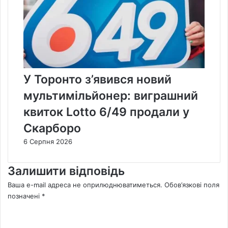
У Торонто з’явився новий
мультимільйонер: виграшний
квиток Lotto 6/49 продали у
Скарборо
6 Серпня 2026
Залишити відповідь
Ваша e-mail адреса не оприлюднюватиметься.
Обов’язкові поля
позначені
*
К
о