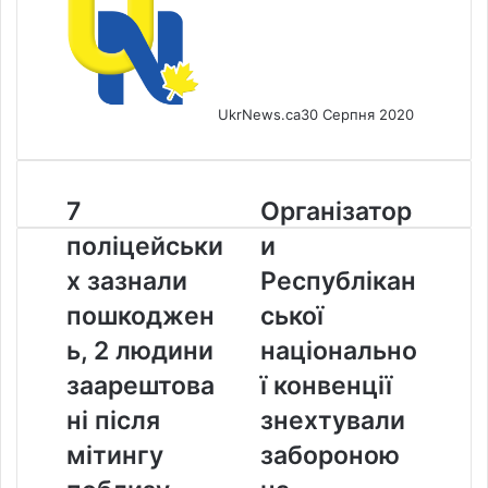
UkrNews.ca
30 Серпня 2020
7
Організатори
7
Організатор
поліцейських
Республіканської
поліцейськи
и
зазнали
національної
пошкоджень,
конвенції
х зазнали
Республікан
2
знехтували
пошкоджен
ської
людини
забороною
заарештовані
на
ь, 2 людини
національно
після
використання
заарештова
ї конвенції
мітингу
балади
поблизу
«Алилуя»
ні після
знехтували
Еглінтона
Леонарда
мітингу
забороною
та
Коена
Оквуда
на