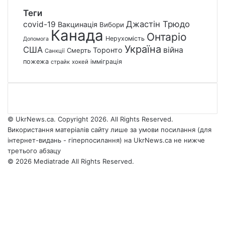
Теги
Джастін Трюдо
covid-19
Вакцинація
Вибори
Канада
Онтаріо
Нерухомість
Допомога
Україна
США
війна
Торонто
Смерть
Санкції
пожежа
імміграція
страйк
хокей
© UkrNews.ca. Copyright 2026. All Rights Reserved.
Використання матеріалів сайту лише за умови посилання (для
інтернет-видань - гіперпосилання) на UkrNews.ca не нижче
третього абзацу
© 2026 Mediatrade All Rights Reserved.
Facebook
YouTube
Instagram
Telegram
Facebook
X
WhatsApp
Google
Threads
Telegram
Viber
Back
News