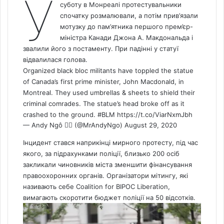
У
суботу в Монреалі протестувальники
спочатку розмалювали, а потім прив’язали
мотузку до пам’ятника першого прем’єр-
міністра Канади Джона А. Макдональда і
звалили його з постаменту. При падінні у статуї
відвалилася голова.
Organized black bloc militants have toppled the statue
of Canada’s first prime minister, John Macdonald, in
Montreal. They used umbrellas & sheets to shield their
criminal comrades. The statue’s head broke off as it
crashed to the ground.
#BLM
https://t.co/ViarNxmJbh
— Andy Ngô 🏳️‍🌈 (@MrAndyNgo)
August 29, 2020
Інцидент стався наприкінці мирного протесту, під час
якого, за підрахунками поліції, близько 200 осіб
закликали чиновників міста зменшити фінансування
правоохоронних органів. Організатори мітингу, які
називають себе Coalition for BIPOC Liberation,
вимагають скоротити бюджет поліції на 50 відсотків.