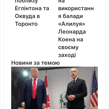
поблизу
на
в
своєму
Еглінтона та
використанн
Торонто
заході
Оквуда в
я балади
Торонто
«Алилуя»
Леонарда
Коена на
своєму
заході
Новини за темою