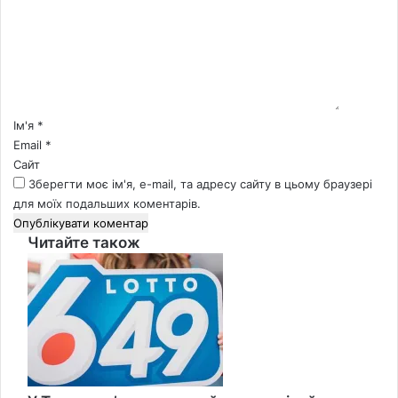
м
е
н
т
а
р
*
Ім'я
*
Email
*
Сайт
Зберегти моє ім'я, e-mail, та адресу сайту в цьому браузері
для моїх подальших коментарів.
Читайте також
Close