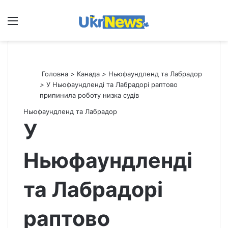
Меню
П
Головна
>
Канада
>
Ньюфаундленд та Лабрадор
>
У Ньюфаундленді та Лабрадорі раптово
припинила роботу низка судів
Ньюфаундленд та Лабрадор
У
Ньюфаундленді
та Лабрадорі
раптово