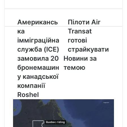
Американська
Пілоти
Американсь
Пілоти Air
імміграційна
Air
ка
Transat
служба
Transat
(ICE)
готові
імміграційна
готові
замовила
страйкувати
служба (ICE)
страйкувати
20
бронемашин
замовила 20
Новини за
у
бронемашин
темою
канадської
компанії
у канадської
Roshel
компанії
Roshel