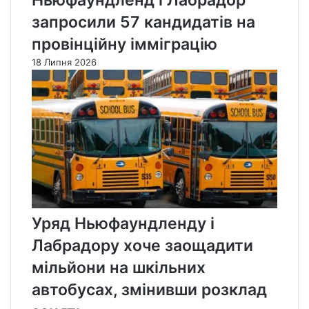
Ньюфаундленд і Лабрадор
запросили 57 кандидатів на
провінційну імміграцію
18 Липня 2026
Уряд Ньюфаундленду і
Лабрадору хоче заощадити
мільйони на шкільних
автобусах, змінивши розклад