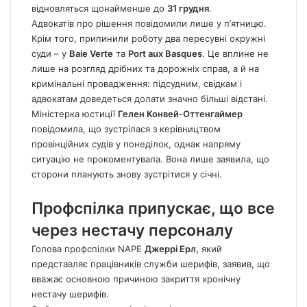
відновляться щонайменше до
31 грудня
.
Адвокатів про рішення повідомили лише у п’ятницю.
Крім того, припинили роботу два пересувні окружні
суди – у
Baie Verte
та
Port aux Basques
. Це вплине не
лише на розгляд дрібних та дорожніх справ, а й на
кримінальні провадження: підсудним, свідкам і
адвокатам доведеться долати значно більші відстані.
Міністерка юстиції
Гелен Конвей-Оттенгаймер
повідомила, що зустрілася з керівництвом
провінційних судів у понеділок, однак напряму
ситуацію не прокоментувала. Вона лише заявила, що
сторони планують знову зустрітися у січні.
Профспілка припускає, що все
через нестачу персоналу
Голова профспілки NAPE
Джеррі Ерл,
який
представляє працівників служби шерифів, заявив, що
вважає основною причиною закриття хронічну
нестачу шерифів.