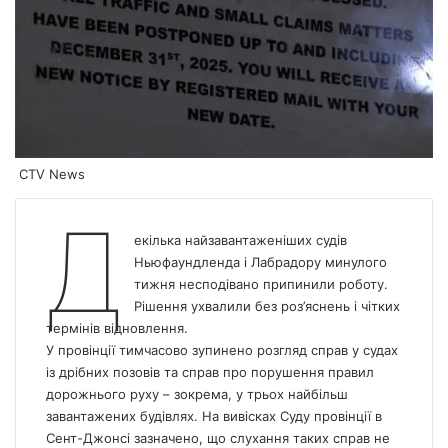
CTV News
Д
екілька найзавантаженіших судів
Ньюфаундленда і Лабрадору минулого
тижня несподівано припинили роботу.
Рішення ухвалили без роз’яснень і чітких
термінів відновлення.
У провінції тимчасово зупинено розгляд справ у судах
із дрібних позовів та справ про порушення правил
дорожнього руху – зокрема, у трьох найбільш
завантажених будівлях. На вивісках Суду провінції в
Сент-Джонсі зазначено, що слухання таких справ не