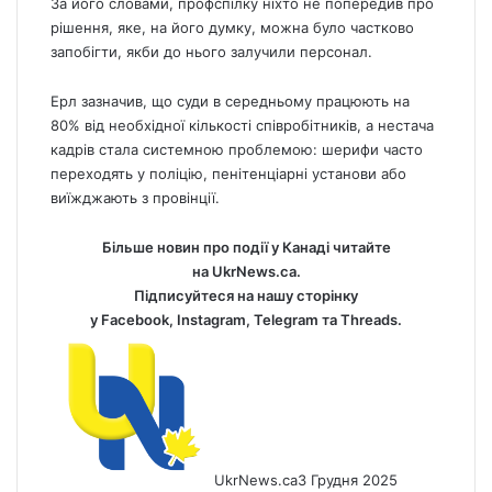
За його словами, профспілку ніхто не попередив про
рішення, яке, на його думку, можна було частково
запобігти, якби до нього залучили персонал.
Ерл зазначив, що суди в середньому працюють на
80% від необхідної кількості співробітників, а нестача
кадрів стала системною проблемою: шерифи часто
переходять у поліцію, пенітенціарні установи або
виїжджають з провінції.
Більше новин про події у Канаді читайте
на
UkrNews.ca
.
Підписуйтеся на нашу сторінку
у
Facebook
,
Instagram,
Telegram
та
Threads
.
UkrNews.ca
3 Грудня 2025