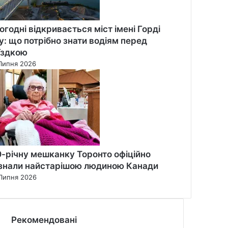
огодні відкривається міст імені Горді
у: що потрібно знати водіям перед
їздкою
Липня 2026
0-річну мешканку Торонто офіційно
знали найстарішою людиною Канади
Липня 2026
Рекомендовані