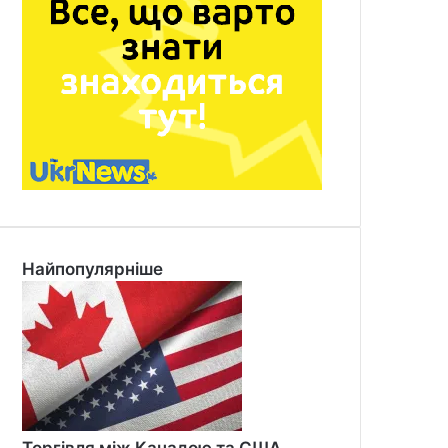
Найпопулярніше
Торгівля між Канадою та США