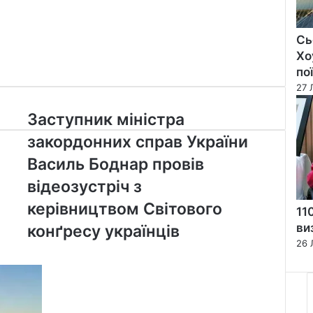
Сь
Хо
по
27 
Заступник
Заступник міністра
міністра
закордонних справ України
закордонних
справ
Василь Боднар провів
України
відеозустріч з
Василь
Боднар
керівництвом Світового
11
провів
ви
конґресу українців
відеозустріч
26 
з
керівництвом
Світового
конґресу
українців