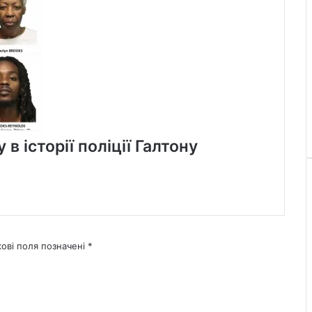
в історії поліції Галтону
кові поля позначені
*