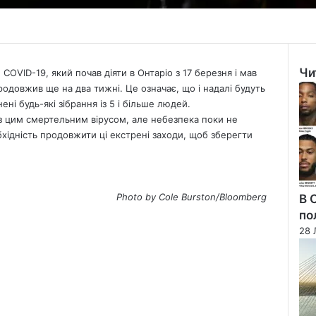
Чи
 COVID-19, який почав діяти в Онтаріо з 17 березня і мав
Clo
родовжив ще на два тижні. Це означає, що і надалі будуть
ені будь-які зібрання із 5 і більше людей.
 з цим смертельним вірусом, але небезпека поки не
бхідність продовжити ці екстрені заходи, щоб зберегти
Photo by Cole Burston/Bloomberg
В 
по
28 