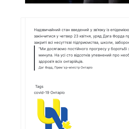
Надзвичайний стан введений у зв’язку із епідемією
закінчитися у четвер 23 квітня, уряд Дага Форда п
закриті всі несуттєві підприємства, школи, заборон
“Ми досягаємо постійного прогресу у боротьбі
минула. На усі сто відсотків упевнений про нео
здоров’я всіх онтарійців.
Даг Форд, Прем`єр-міністр Онтаріо
Tags
covid-19
Онтаріо