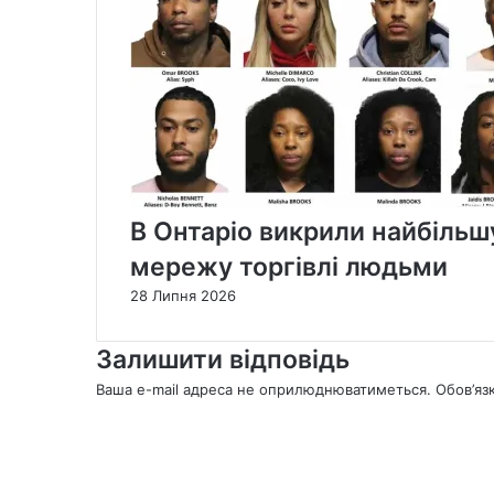
В Онтаріо викрили найбільшу 
мережу торгівлі людьми
28 Липня 2026
Залишити відповідь
Ваша e-mail адреса не оприлюднюватиметься.
Обов’яз
К
о
м
е