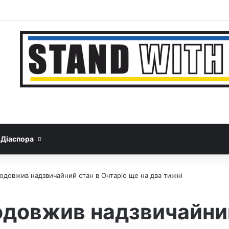
Facebook
YouTube
Instagram
Telegram
Sideb
Google News
Threads
Діаспора
одовжив надзвичайний стан в Онтаріо ще на два тижні
довжив надзвичайний