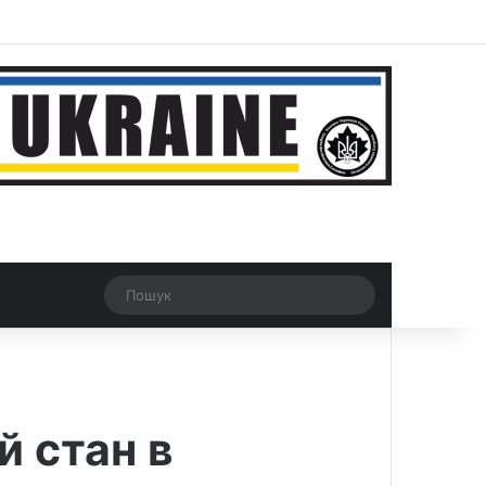
ar
Рандомна новина
Switch skin
Пошук
 стан в