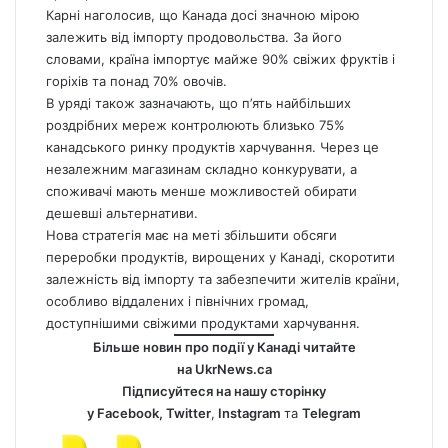
Карні наголосив, що
Канада
досі значною мірою
залежить від імпорту продовольства. За його
словами, країна імпортує майже 90% свіжих фруктів і
горіхів та понад 70% овочів.
В уряді також зазначають, що п’ять найбільших
роздрібних мереж контролюють близько 75%
канадського ринку продуктів харчування. Через це
незалежним магазинам складно конкурувати, а
споживачі мають менше можливостей обирати
дешевші альтернативи.
Нова стратегія має на меті збільшити обсяги
переробки продуктів, вирощених у Канаді, скоротити
залежність від імпорту та забезпечити жителів країни,
особливо віддалених і північних громад,
доступнішими свіжими продуктами харчування.
Більше новин про події у Канаді читайте
на
UkrNews.ca
Підписуйтеся на нашу сторінку
у
Facebook
,
Twitter
,
Instagram
та
Telegram