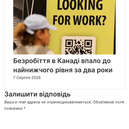
Безробіття в Канаді впало до
найнижчого рівня за два роки
7 Серпня 2026
Залишити відповідь
Ваша e-mail адреса не оприлюднюватиметься.
Обов’язкові поля
позначені
*
К
о
м