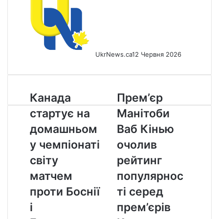
UkrNews.ca
12 Червня 2026
Канада
Прем’єр
Канада
Прем’єр
стартує
Манітоби
стартує на
Манітоби
на
Ваб
домашньому
Кінью
домашньом
Ваб Кінью
чемпіонаті
очолив
у чемпіонаті
очолив
світу
рейтинг
матчем
популярності
світу
рейтинг
проти
серед
матчем
популярнос
Боснії
прем’єрів
і
Канади
проти Боснії
ті серед
Герцеговини
і
прем’єрів