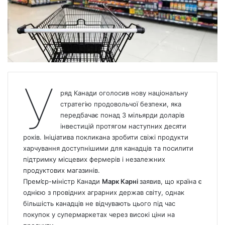
У
ряд Канади оголосив нову національну
стратегію продовольчої безпеки, яка
передбачає понад 3 мільярди доларів
інвестицій протягом наступних десяти
років. Ініціатива покликана зробити свіжі продукти
харчування доступнішими для канадців та посилити
підтримку місцевих фермерів і незалежних
продуктових магазинів.
Прем’єр-міністр Канади
Марк Карні
заявив, що країна є
однією з провідних аграрних держав світу, однак
більшість канадців не відчувають цього під час
покупок у супермаркетах через високі ціни на