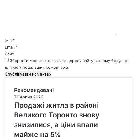
е
н
т
а
р
*
Ім'я
*
Email
*
Сайт
Зберегти моє ім'я, e-mail, та адресу сайту в цьому браузері
для моїх подальших коментарів.
Рекомендовані
7 Серпня 2026
Продажі житла в районі
Великого Торонто знову
знизилися, а ціни впали
майже на 5%