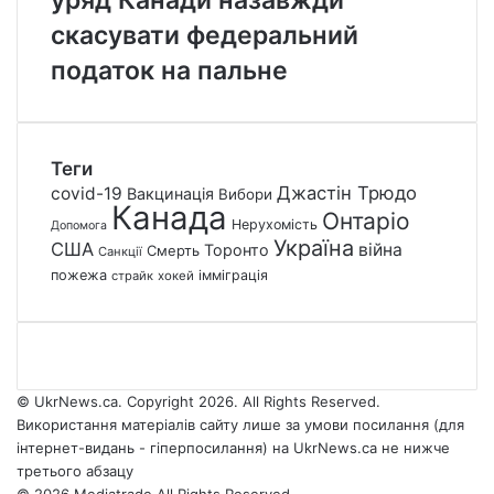
уряд Канади назавжди
скасувати федеральний
податок на пальне
Теги
Джастін Трюдо
covid-19
Вакцинація
Вибори
Канада
Онтаріо
Нерухомість
Допомога
Україна
США
війна
Торонто
Смерть
Санкції
пожежа
імміграція
страйк
хокей
© UkrNews.ca. Copyright 2026. All Rights Reserved.
Використання матеріалів сайту лише за умови посилання (для
інтернет-видань - гіперпосилання) на UkrNews.ca не нижче
третього абзацу