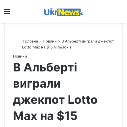
Меню
П
Головна
>
Новини
>
В Альберті виграли джекпот
Lotto Max на $15 мільйонів
Новини
В Альберті
виграли
джекпот Lotto
Max на $15