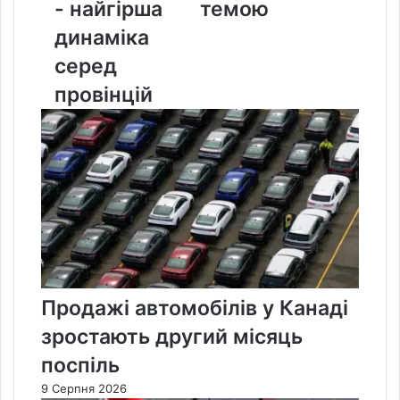
- найгірша
темою
-
динаміка
найгірша
динаміка
серед
серед
провінцій
провінцій
Продажі автомобілів у Канаді
зростають другий місяць
поспіль
9 Серпня 2026