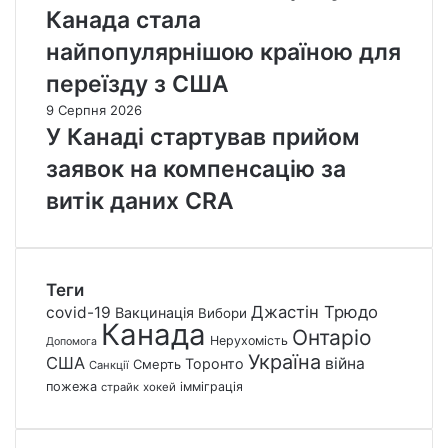
Канада стала
найпопулярнішою країною для
переїзду з США
9 Серпня 2026
У Канаді стартував прийом
заявок на компенсацію за
витік даних CRA
Теги
Джастін Трюдо
covid-19
Вакцинація
Вибори
Канада
Онтаріо
Нерухомість
Допомога
Україна
США
війна
Торонто
Смерть
Санкції
пожежа
імміграція
страйк
хокей