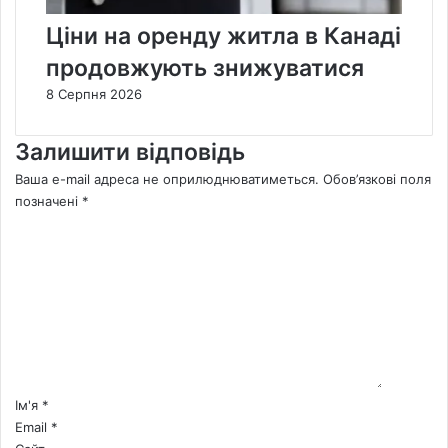
Ціни на оренду житла в Канаді
продовжують знижуватися
8 Серпня 2026
Залишити відповідь
Ваша e-mail адреса не оприлюднюватиметься.
Обов’язкові поля
позначені
*
К
о
м
е
н
т
а
р
*
Ім'я
*
Email
*