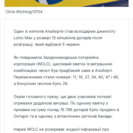
Chris Kitching/CP24
Один із жителів Альберти став володарем джекпоту
Lotto Max у розмірі 15 мільйонів доларів після
розіграшу, який відбувся 5 червня.
Як повідомила Західноканадська лотерейна
корпорація (WCLC), щасливий квиток із виграшною
комбінацією чисел був придбаний саме в Альберті.
Переможними стали номери: 11, 16, 27, 34, 40, 47 і 49,
а бонусним числом було 26.
Окрім головного призу, ще двоє учасників лотереї
отримали додаткові виграші. По одному квитку з
призами на суму понад 76 766 доларів було продано в
Онтаріо та в одному з атлантичних регіонів Канади.
Наразі WCLC не розкриває жодної інформації про