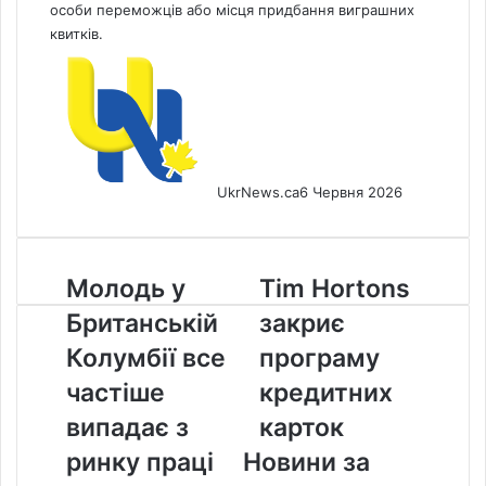
особи переможців або місця придбання виграшних
квитків.
UkrNews.ca
6 Червня 2026
Молодь
Tim
Молодь у
Tim Hortons
у
Hortons
Британській
закриє
Британській
закриє
Колумбії
програму
Колумбії все
програму
все
кредитних
частіше
кредитних
частіше
карток
випадає
випадає з
карток
з
ринку праці
Новини за
ринку
праці