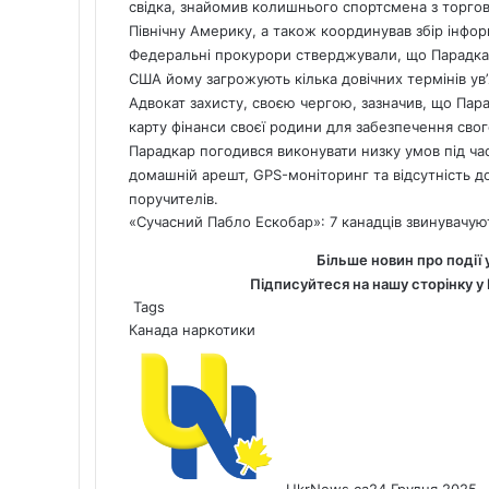
свідка,
знайомив колишнього спортсмена з торго
Північну Америку, а також координував збір інфо
Федеральні прокурори стверджували, що Парадкар 
США йому загрожують кілька довічних термінів ув’
Адвокат захисту, своєю чергою, зазначив, що Парад
карту фінанси своєї родини для забезпечення свог
Парадкар погодився виконувати низку умов під ча
домашній арешт, GPS-моніторинг та відсутність д
поручителів.
«Сучасний Пабло Ескобар»: 7 канадців звинувачую
Більше новин про події 
Підписуйтеся на нашу сторінку у
Tags
Канада
наркотики
UkrNews.ca
24 Грудня 2025