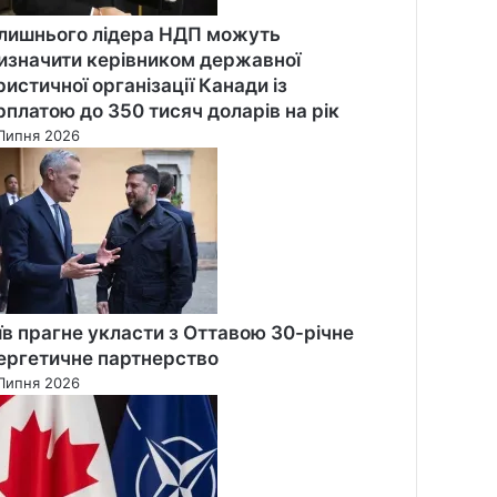
лишнього лідера НДП можуть
изначити керівником державної
ристичної організації Канади із
рплатою до 350 тисяч доларів на рік
Липня 2026
їв прагне укласти з Оттавою 30-річне
ергетичне партнерство
Липня 2026