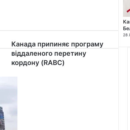
Ка
Бе
28 
Канада
Канада припиняє програму
припиняє
віддаленого перетину
програму
віддаленого
кордону (RABC)
перетину
кордону
(RABC)