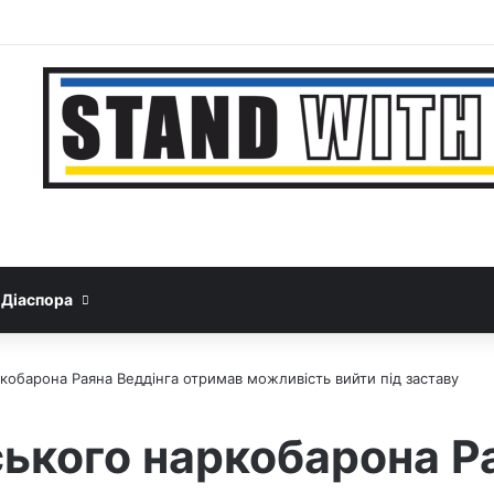
Facebook
YouTube
Instagram
Telegram
Sideba
Google News
Threads
Діаспора
кобарона Раяна Веддінга отримав можливість вийти під заставу
ького наркобарона Р