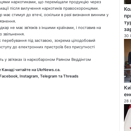
вцями наркотиками, що переміщали продукцію через
рмації після вилучення наркотиків правоохоронцями.
Ко
має стимул до втечі, оскільки в разі визнання винним у
пр
язнення.
ту
кар не має зв’язків з іншими країнами, і поставив на
за
о звільнення.
30 
с перебування під заставою, зокрема цілодобовий
оступу до електронних пристроїв без присутності
ть у зв’язках із наркобароном Раяном Веддінгом
у Канаді читайте на
UkrNews.ca
.
Facebook
,
Instagram,
Telegram
та
Threads
Ки
ен
28 