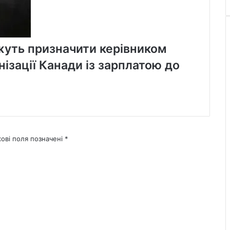
уть призначити керівником
ізації Канади із зарплатою до
кові поля позначені
*