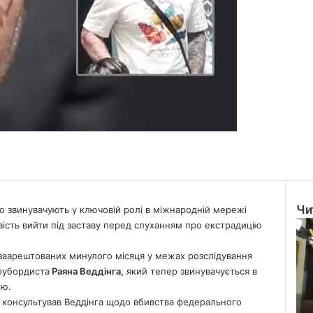
Чи
го звинувачують у ключовій ролі в міжнародній мережі
Clo
ість вийти під заставу перед слуханням про екстрадицію
, заарештованих минулого місяця у межах розслідування
оубордиста
Раяна Веддінга,
який тепер звинувачується в
єю.
о) консультував Веддінга щодо вбивства федерального