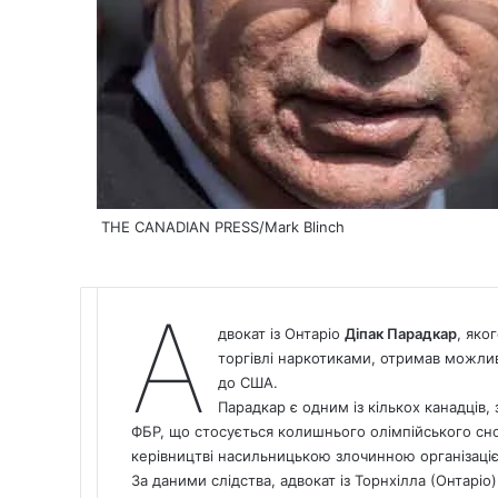
THE CANADIAN PRESS/Mark Blinch
А
двокат із Онтаріо
Діпак Парадкар
, яко
торгівлі наркотиками, отримав можлив
до США.
Парадкар є одним із кількох канадців
ФБР, що стосується колишнього олімпійського сн
керівництві насильницькою злочинною організаці
За даними слідства, адвокат із Торнхілла (Онтарі