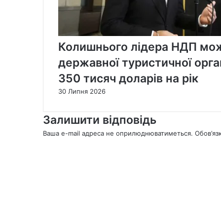
Колишнього лідера НДП мож
державної туристичної орган
350 тисяч доларів на рік
30 Липня 2026
Залишити відповідь
Ваша e-mail адреса не оприлюднюватиметься.
Обов’яз
К
о
м
е
н
т
а
р