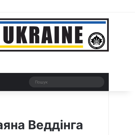
r
Рандомна новина
Switch skin
Пошук
аяна Веддінга