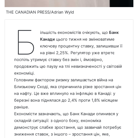
THE CANADIAN PRESS/Adrian Wyld
Б
ільшість економістів очікують, що
Банк
Канади
цього тижня не змінюватиме
ключову процентну ставку, залишивши її
на рівні 2,25%. Регулятор уже втретє
поспіль утримує ставку без змін і, ймовірно,
продовжить цю паузу на тлі невизначеності у світовій
економіці.
Головним фактором ризику залишається війна на
Близькому Сході, яка спричинила різке зростання цін
на нафту. Це вже вплинуло на інфляцію в Канаді: у
березні вона піднялася до 2,4% проти 1,8% місяцем
раніше.
Економісти зазначають, що Банк Канади опинився у
складній ситуації: з одного боку, економіка
демонструє слабке зростання, що зазвичай потребує
зниження ставок, з іншого – зростання цін, яке,