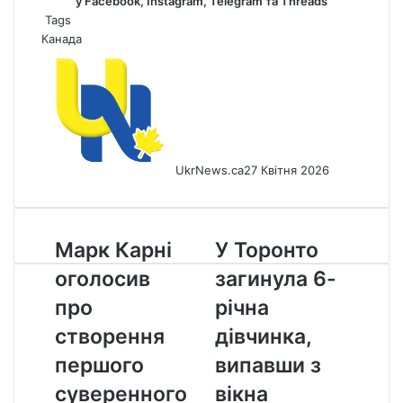
у
Facebook
,
Instagram,
Telegram
та
Threads
Tags
Канада
UkrNews.ca
27 Квітня 2026
Марк
У
Марк Карні
У Торонто
Карні
Торонто
оголосив
загинула 6-
оголосив
загинула
про
6-
про
річна
створення
річна
створення
дівчинка,
першого
дівчинка,
суверенного
випавши
першого
випавши з
фонду
з
суверенного
вікна
Канади
вікна