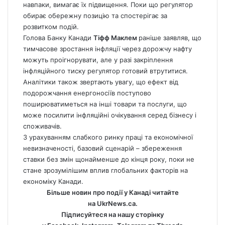
навпаки, вимагає їх підвищення. Поки що регулятор
обирає обережну позицію та спостерігає за
розвитком подій.
Голова Банку Канади
Тіфф Маклем
раніше заявляв, що
тимчасове зростання інфляції через дорожчу нафту
можуть проігнорувати, але у разі закріплення
інфляційного тиску регулятор готовий втрутитися.
Аналітики також звертають увагу, що ефект від
подорожчання енергоносіїв поступово
поширюватиметься на інші товари та послуги, що
може посилити інфляційні очікування серед бізнесу і
споживачів.
З урахуванням слабкого ринку праці та економічної
невизначеності, базовий сценарій – збереження
ставки без змін щонайменше до кінця року, поки не
стане зрозумілішим вплив глобальних факторів на
економіку Канади.
Більше новин про події у Канаді читайте
на
UkrNews.ca
.
Підписуйтеся на нашу сторінку