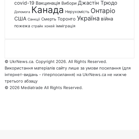
Джастін Трюдо
covid-19
Вакцинація
Вибори
Канада
Онтаріо
Нерухомість
Допомога
Україна
США
війна
Торонто
Смерть
Санкції
пожежа
імміграція
страйк
хокей
© UkrNews.ca. Copyright 2026. All Rights Reserved.
Використання матеріалів сайту лише за умови посилання (для
інтернет-видань - гіперпосилання) на UkrNews.ca не нижче
третього абзацу
© 2026 Mediatrade All Rights Reserved.
Facebook
YouTube
Instagram
Telegram
Facebook
X
WhatsApp
Google
Threads
Telegram
Viber
Back
News
to