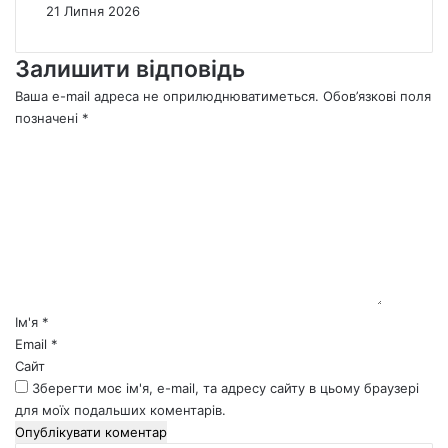
21 Липня 2026
Залишити відповідь
Ваша e-mail адреса не оприлюднюватиметься.
Обов’язкові поля
позначені
*
К
о
м
е
н
т
а
р
*
Ім'я
*
Email
*
Сайт
Зберегти моє ім'я, e-mail, та адресу сайту в цьому браузері
для моїх подальших коментарів.