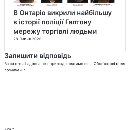
В Онтаріо викрили найбільшу
в історії поліції Галтону
мережу торгівлі людьми
28 Липня 2026
Залишити відповідь
Ваша e-mail адреса не оприлюднюватиметься.
Обов’язкові поля
позначені
*
К
о
м
е
н
т
а
р
*
Ім'я
*