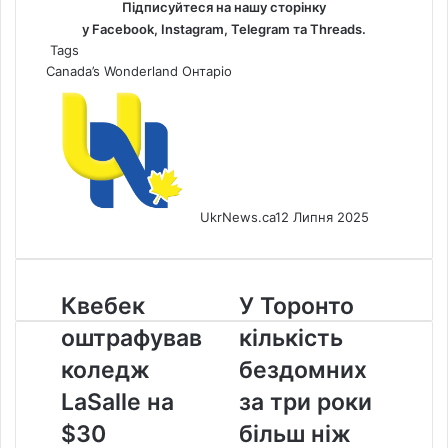
Підписуйтеся на нашу сторінку
у
Facebook
,
Instagram,
Telegram
та
Threads
.
Tags
Canada’s Wonderland
Онтаріо
UkrNews.ca
12 Липня 2025
Квебек
У
Квебек
У Торонто
оштрафував
Торонто
оштрафував
кількість
коледж
кількість
LaSalle
бездомних
коледж
бездомних
на
за
LaSalle на
за три роки
$30
три
мільйонів
роки
$30
більш ніж
за
більш