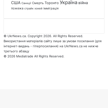
Україна
США
війна
Торонто
Смерть
Санкції
пожежа
імміграція
страйк
хокей
© UkrNews.ca. Copyright 2026. All Rights Reserved.
Використання матеріалів сайту лише за умови посилання (для
інтернет-видань - гіперпосилання) на UkrNews.ca не нижче
третього абзацу
© 2026 Mediatrade All Rights Reserved.
Facebook
YouTube
Instagram
Telegram
Facebook
X
WhatsApp
Google
Threads
Telegram
Viber
Back
News
to
top
button