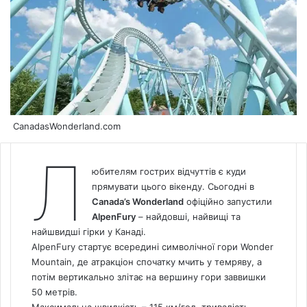
CanadasWonderland.com
Л
юбителям гострих відчуттів є куди
прямувати цього вікенду. Сьогодні в
Canada’s Wonderland
офіційно запустили
AlpenFury
– найдовші, найвищі та
найшвидші гірки у Канаді.
AlpenFury стартує всередині символічної гори Wonder
Mountain, де атракціон спочатку мчить у темряву, а
потім вертикально злітає на вершину гори заввишки
50 метрів.