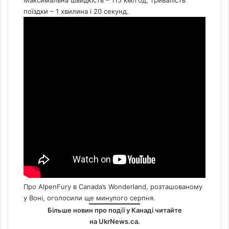
Максимальна швидкість – 115 км/год, тривалість
поїздки – 1 хвилина і 20 секунд.
Про AlpenFury в Canada’s Wonderland, розташованому
у Воні,
оголосили ще минулого серпня.
Більше новин про події у Канаді читайте
на
UkrNews.ca
.