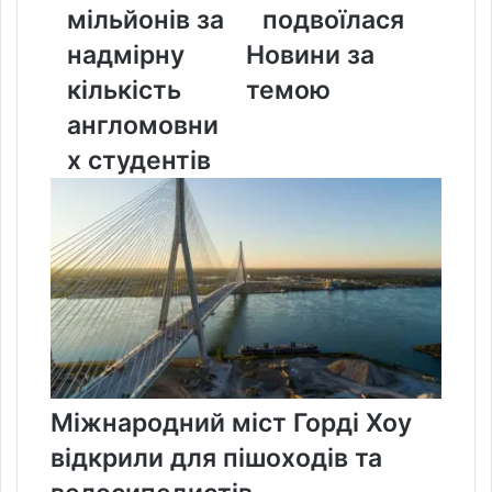
мільйонів за
подвоїлася
надмірну
ніж
кількість
подвоїлася
надмірну
Новини за
англомовних
кількість
темою
студентів
англомовни
х студентів
Міжнародний міст Горді Хоу
відкрили для пішоходів та