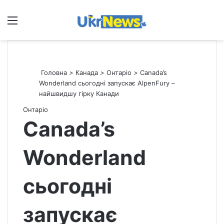
Меню
П
Головна
>
Канада
>
Онтаріо
>
Canada’s
Wonderland сьогодні запускає AlpenFury –
найшвидшу гірку Канади
Онтаріо
Canada’s
Wonderland
сьогодні
запускає