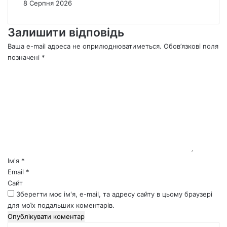
8 Серпня 2026
Залишити відповідь
Ваша e-mail адреса не оприлюднюватиметься.
Обов’язкові поля
позначені
*
К
о
м
е
н
т
а
р
*
Ім'я
*
Email
*
Сайт
Зберегти моє ім'я, e-mail, та адресу сайту в цьому браузері
для моїх подальших коментарів.