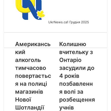
UkrNews.ca
1 Грудня 2025
Американський
Колишню
Американсь
Колишню
алкоголь
вчительку
кий
вчительку з
тимчасово
з
повертається
Онтаріо
алкоголь
Онтаріо
на
засудили
тимчасово
засудили до
полиці
до
магазинів
4
повертаєтьс
4 років
Нової
років
я на полиці
позбавленн
Шотландії
позбавлення
волі
магазинів
я волі за
за
Нової
розбещення
розбещення
учнів
Шотландії
учнів