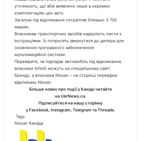
уточнюють, що збій виявлено лише в окремих
комплектаціях цих авто.
Загалом під відкликання потрапляє близько 3 700
машин.
Власникам транспортних засобів надішлють листи з
інструкціями. Їх попросять звернутися до дилера для
оновлення програмного забезпечення
мультимедійної системи.
Перевірити, чи підпадає автомобіль під відкликання,
власники Infiniti можуть
на спеціальному сайті
бренду
, а власники Nissan –
на сторінці перевірки
відкликань Nissan.
Більше новин про події у Канаді читайте
на
UkrNews.ca
.
Підписуйтеся на нашу сторінку
у
Facebook
,
Instagram,
Telegram
та
Threads
.
Tags
Nissan
Канада