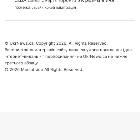
США
війна
Торонто
Смерть
Санкції
пожежа
імміграція
страйк
хокей
© UkrNews.ca. Copyright 2026. All Rights Reserved.
Використання матеріалів сайту лише за умови посилання (для
інтернет-видань - гіперпосилання) на UkrNews.ca не нижче
третього абзацу
© 2026 Mediatrade All Rights Reserved.
Facebook
YouTube
Instagram
Telegram
Facebook
X
WhatsApp
Google
Threads
Telegram
Viber
Back
News
to
top
button