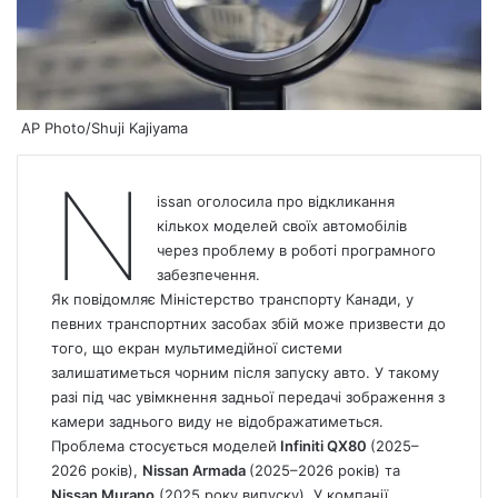
AP Photo/Shuji Kajiyama
N
issan оголосила про відкликання
кількох моделей своїх автомобілів
через проблему в роботі програмного
забезпечення.
Як повідомляє Міністерство транспорту Канади, у
певних транспортних засобах збій може призвести до
того, що екран мультимедійної системи
залишатиметься чорним після запуску авто. У такому
разі під час увімкнення задньої передачі зображення з
камери заднього виду не відображатиметься.
Проблема стосується моделей
Infiniti QX80
(2025–
2026 років),
Nissan Armada
(2025–2026 років) та
Nissan Murano
(2025 року випуску). У компанії