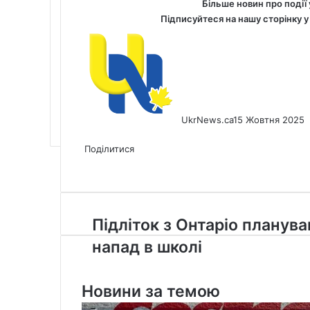
Більше новин про події 
Підписуйтеся на нашу сторінку 
UkrNews.ca
15 Жовтня 2025
Facebook
X
LinkedIn
Tumblr
Pinterest
Reddit
Pocket
Messenger
Messenger
WhatsApp
Telegram
Viber
Share
Print
via
Поділитися
Facebook
X
LinkedIn
Tumblr
Pinterest
Reddit
Pocket
Messenger
Messenger
WhatsApp
Telegram
Viber
Email
Share
Print
via
Email
Підліток
Підліток з Онтаріо планува
з
напад в школі
Онтаріо
планував
напад
Новини за темою
в
школі