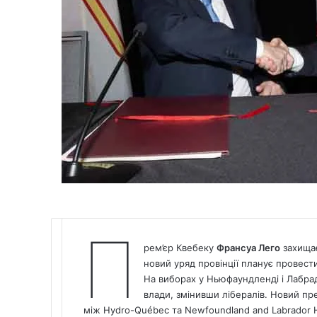
П
рем’єр Квебеку
Франсуа Лего
захищає
новий уряд провінції планує провес
На виборах у Ньюфаундленді і Лабра
влади,
змінивши лібералів. Новий пр
між Hydro-Québec та Newfoundland and Labrador Hy