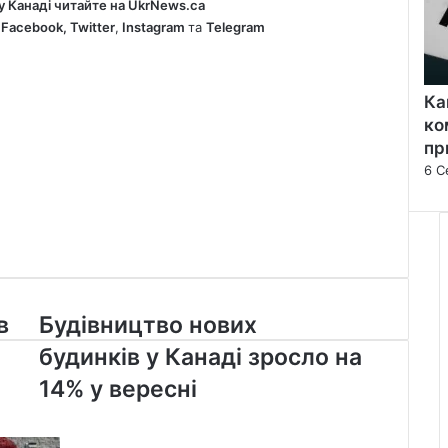
у Канаді читайте на
UkrNews.ca
у
Facebook
,
Twitter
,
Instagram
та
Telegram
Ка
ко
пр
6 С
Будівництво
в
Будівництво нових
нових
будинків у Канаді зросло на
будинків
у
14% у вересні
Канаді
зросло
на