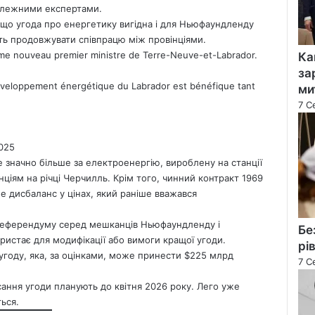
алежними експертами.
 що угода про енергетику вигідна і для Ньюфаундленду
ість продовжувати співпрацю між провінціями.
mme nouveau premier ministre de Terre-Neuve-et-Labrador.
Ка
за
 développement énergétique du Labrador est bénéfique tant
ми
7 С
2025
 значно більше за електроенергію, вироблену на станції
анціям на річці Черчилль. Крім того, чинний контракт 1969
е дисбаланс у цінах, який раніше вважався
 референдуму серед мешканців Ньюфаундленду і
Бе
ристає для модифікації або вимоги кращої угоди.
рі
угоду, яка, за оцінками, може принести $225 млрд
7 С
ання угоди планують до квітня 2026 року. Лего уже
ться.