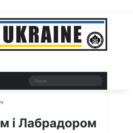
ar
Рандомна новина
Switch skin
Пошук
ку
м і Лабрадором