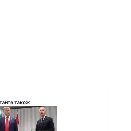
тайте також
se