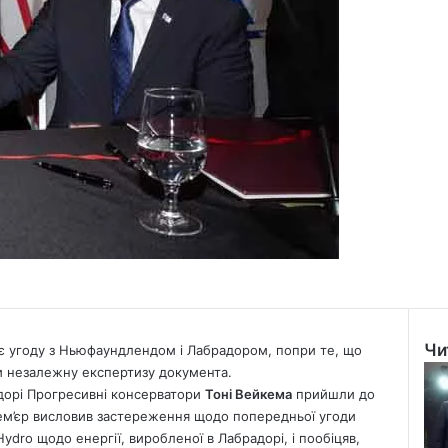
Чи
 угоду з Ньюфаундлендом і Лабрадором, попри те, що
Clo
ти незалежну експертизу документа.
дорі
Прогресивні консерватори
Тоні Вейкема
прийшли до
ем’єр висловив застереження щодо попередньої угоди
dro щодо енергії, виробленої в Лабрадорі, і пообіцяв,