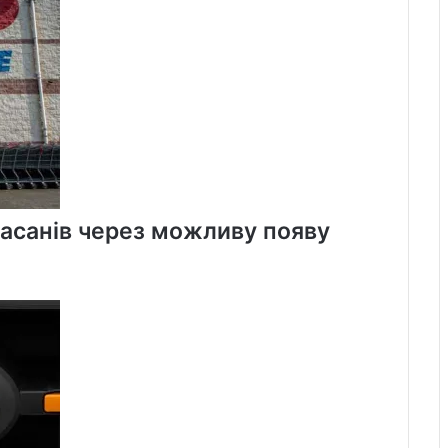
14%
у
вересні
уасанів через можливу появу