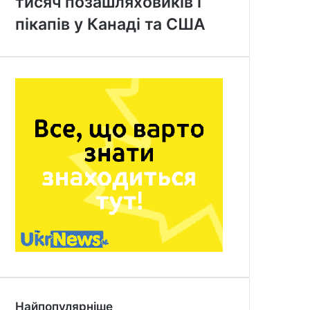
тисяч позашляховиків і
пікапів у Канаді та США
Найпопулярніше