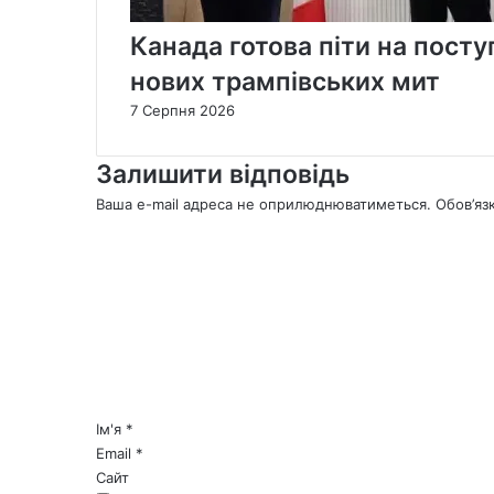
Канада готова піти на пост
нових трампівських мит
7 Серпня 2026
Залишити відповідь
Ваша e-mail адреса не оприлюднюватиметься.
Обов’яз
К
о
м
е
н
т
а
р
*
Ім'я
*
Email
*
Сайт