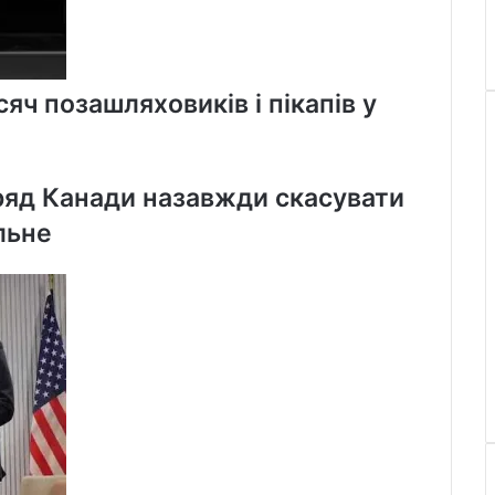
яч позашляховиків і пікапів у
ряд Канади назавжди скасувати
льне