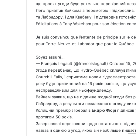
що проект угоди буде ретельно перевірений нез
Лего привітав Вейкема з перемогою і підкреслив,
та Лабрадору, і для Квебеку, і підтвердив готовн
Félicitations à Tony Wakeham pour son élection co
Je suis convaincu que l’entente de principe sur le
pour Terre-Neuve-et-Labrador que pour le Québec.
Soyez assuré…
— François Legault (@francoislegault)
October 15, 
Угода передбачає, що Hydro-Québec сплачуватиме
Churchill Falls, і сприятиме новим гідроелектрост
року буде припинений на 16 років раніше, що усун
несправедливим для Ньюфаундленду.
Вейкем заявив, що не підпише жодної угоди без
Лабрадору, а результати незалежного огляду вико
Колишній прем’єр Лібералів
Ендрю Фюрі
підписав 
протягом 50 років.
Завершальні переговори щодо остаточного підпис
назвав її однією з угод, якою він найбільше пишає