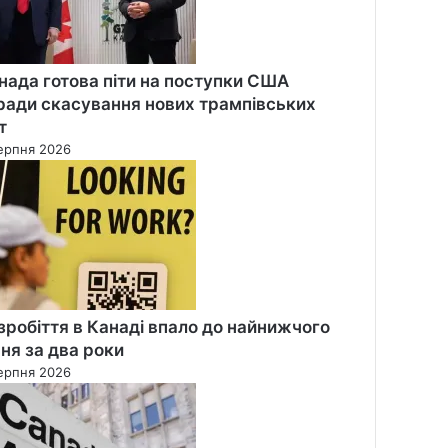
нада готова піти на поступки США
ради скасування нових трампівських
т
ерпня 2026
зробіття в Канаді впало до найнижчого
вня за два роки
ерпня 2026