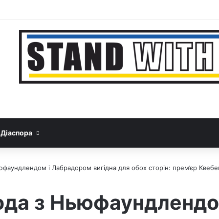
Facebook
YouTube
Instagram
Telegram
Sideb
Google News
Threads
Діаспора
юфаундлендом і Лабрадором вигідна для обох сторін: прем’єр Квебе
ода з Ньюфаундлендо