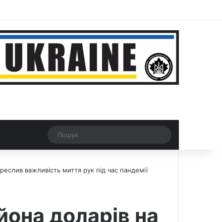
ar
Рандомна новина
Switch skin
Пошук
креслив важливість миття рук під час пандемії
йона доларів на