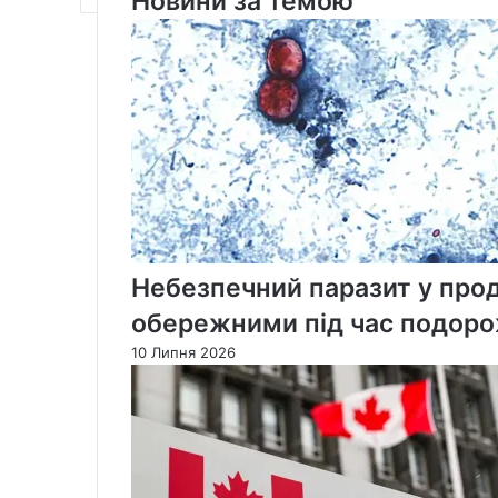
Новини за темою
Джаспер
загинуло
троє
людей
Небезпечний паразит у прод
обережними під час подор
10 Липня 2026