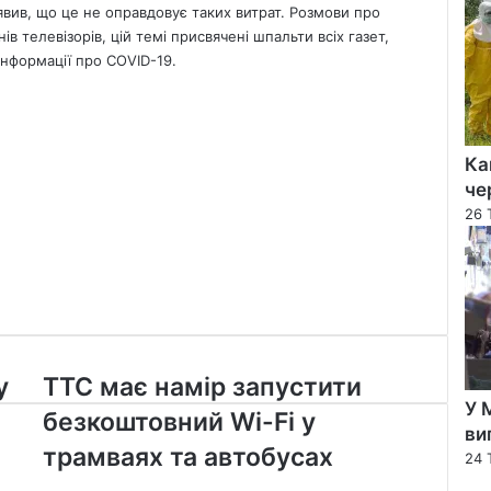
явив, що це не оправдовує таких витрат. Розмови про
ів телевізорів, цій темі присвячені шпальти всіх газет,
інформації про COVID-19.
Ка
че
26 
TTC
у
TTC має намір запустити
має
У 
безкоштовний Wі-Fі у
намір
ви
запустити
трамваях та автобусах
24 
безкоштовний