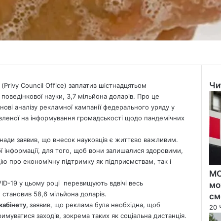
Чи
 (Privy Council Office) заплатив шістнадцятьом
Clo
поведінкової науки, 3,7 мільйона доларів. Про це
основі аналізу рекламної кампанії федерального уряду у
авленої на інформування громадськості щодо пандемічних
анади заявив, що внесок науковців є життєво важливим.
ї інформації, для того, щоб вони залишалися здоровими,
ію про економічну підтримку як підприємствам, так і
МО
ID-19 у цьому році перевищують вдвічі весь
мо
становив 58,6 мільйона доларів.
см
кабінету,
заявив, що реклама була необхідна, щоб
20 
имуватися заходів, зокрема таких як соціальна дистанція.