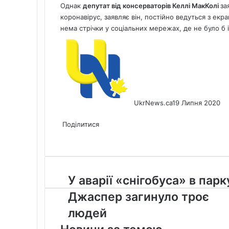
Однак
депутат від консерваторів Келлі МакКолі
за
коронавірус, заявляє він, постійно ведуться з екран
нема стрічки у соціальних мережах, де не було б 
UkrNews.ca
19 Липня 2020
Facebook
X
LinkedIn
Tumblr
Pinterest
Reddit
Pocket
Messenger
Messenger
WhatsApp
Telegram
Viber
Share
Print
via
Поділитися
Facebook
X
LinkedIn
Tumblr
Pinterest
Reddit
Pocket
Messenger
Messenger
WhatsApp
Telegram
Viber
Email
Share
Print
via
Email
У
У аварії «снігобуса» в парк
аварії
Джаспер загинуло троє
«снігобуса»
в
людей
парку