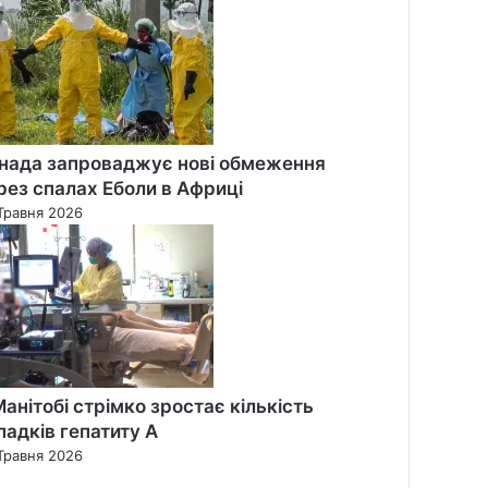
нада запроваджує нові обмеження
рез спалах Еболи в Африці
Травня 2026
Манітобі стрімко зростає кількість
падків гепатиту А
Травня 2026