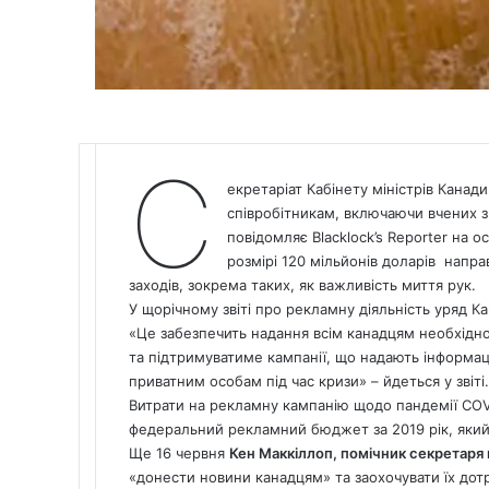
С
екретаріат Кабінету міністрів Канади
співробітникам, включаючи вчених з 
повідомляє Blacklock’s Reporter на 
розмірі 120 мільйонів доларів напр
заходів, зокрема таких, як важливість миття рук.
У щорічному звіті про рекламну діяльність уряд К
«Це забезпечить надання всім канадцям необхідно
та підтримуватиме кампанії, що надають інформац
приватним особам під час кризи» – йдеться у звіті.
Витрати на рекламну кампанію щодо пандемії COV
федеральний рекламний бюджет за 2019 рік, який 
Ще 16 червня
Кен Маккіллоп, помічник секретаря 
«донести новини канадцям» та заохочувати їх дотр