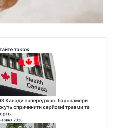
тайте також
se
З Канади попереджає: барокамери
жуть спричинити серйозні травми та
ерть
Червня 2026