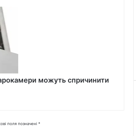
арокамери можуть спричинити
кові поля позначені
*