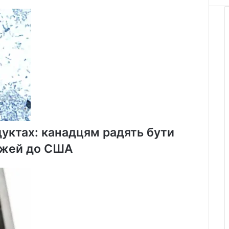
Wі-
Fі
у
трамваях
та
автобусах
уктах: канадцям радять бути
ожей до США