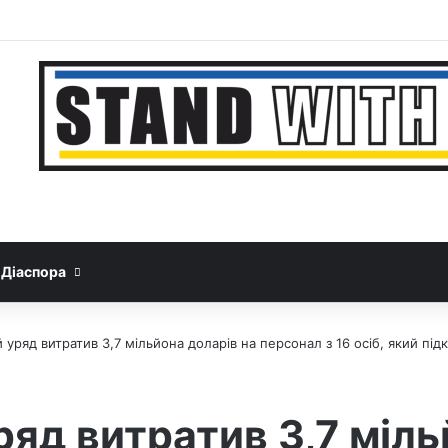
Facebook
YouTube
Instagram
Telegram
Sideb
Google News
Threads
Діаспора
уряд витратив 3,7 мільйона доларів на персонал з 16 осіб, який під
яд витратив 3,7 міль