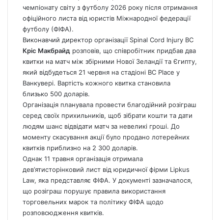
чемпіонату світу з футболу 2026 року після отримання
офіційного листа від юристів Міжнародної федерації
футболу (ФІФА).
Виконавчий директор організації Spinal Cord Injury BC
Кріс Макбрайд
розповів, що співробітник придбав два
квитки на матч між збірними Нової Зеландії та Єгипту,
який відбудеться 21 червня на стадіоні BC Place у
Ванкувері. Вартість кожного квитка становила
близько 500 доларів.
Організація планувала провести благодійний розіграш
серед своїх прихильників, щоб зібрати кошти та дати
людям шанс відвідати матч за невеликі гроші. До
моменту скасування акції було продано лотерейних
квитків приблизно на 2 300 доларів.
Однак 11 травня організація отримала
дев’ятисторінковий лист від юридичної фірми Lipkus
Law, яка представляє ФІФА. У документі зазначалося,
що розіграш порушує правила використання
торговельних марок та політику ФІФА щодо
розповсюдження квитків.