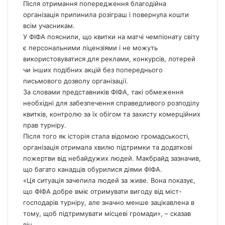
Після отримання попередження благодійна
організація припинила розіграш і повернула кошти
всім учасникам.
У ФІФА пояснили, що квитки на матчі чемпіонату світу
є персональними ліцензіями і не можуть
використовуватися для реклами, конкурсів, лотерей
чи інших подібних акцій без попереднього
письмового дозволу організації.
За словами представників ФІФА, такі обмеження
необхідні для забезпечення справедливого розподілу
квитків, контролю за їх обігом та захисту комерційних
прав турніру.
Після того як історія стала відомою громадськості,
організація отримала хвилю підтримки та додаткові
пожертви від небайдужих людей. Макбрайд зазначив,
що багато канадців обурилися діями ФІФА.
«Ця ситуація зачепила людей за живе. Вона показує,
що ФІФА добре вміє отримувати вигоду від міст-
господарів турніру, але значно менше зацікавлена в
тому, щоб підтримувати місцеві громади», – сказав
він.