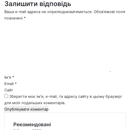
Залишити відповідь
Ваша e-mail адреса не оприлюднюватиметься.
Обов’язкові поля
позначені
*
К
о
м
е
н
т
а
р
*
Ім'я
*
Email
*
Сайт
Зберегти моє ім'я, e-mail, та адресу сайту в цьому браузері
для моїх подальших коментарів.
Рекомендовані