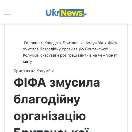
Меню
П
Головна
>
Канада
>
Британська Колумбія
>
ФІФА
змусила благодійну організацію Британської
Колумбії скасувати розіграш квитків на чемпіонат
світу
Британська Колумбія
ФІФА змусила
благодійну
організацію