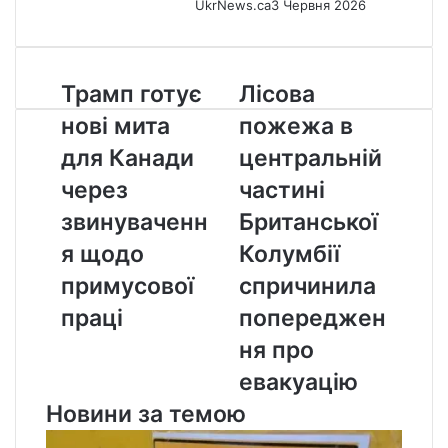
UkrNews.ca
3 Червня 2026
Трамп
Лісова
Трамп готує
Лісова
готує
пожежа
нові мита
пожежа в
нові
в
мита
центральній
для Канади
центральній
для
частині
через
частині
Канади
Британської
через
Колумбії
звинуваченн
Британської
звинувачення
спричинила
я щодо
Колумбії
щодо
попередження
примусової
про
примусової
спричинила
праці
евакуацію
праці
попереджен
ня про
евакуацію
Новини за темою