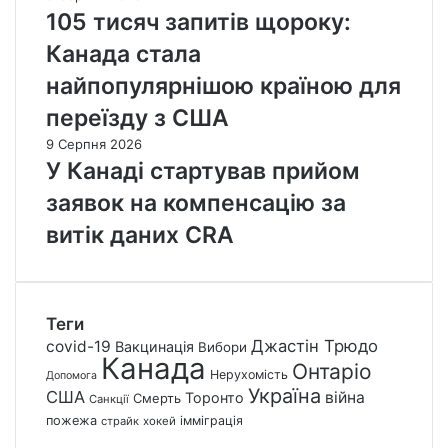
105 тисяч запитів щороку:
Канада стала
найпопулярнішою країною для
переїзду з США
9 Серпня 2026
У Канаді стартував прийом
заявок на компенсацію за
витік даних CRA
Теги
Джастін Трюдо
covid-19
Вакцинація
Вибори
Канада
Онтаріо
Нерухомість
Допомога
Україна
США
війна
Торонто
Смерть
Санкції
пожежа
імміграція
страйк
хокей