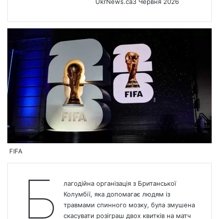
UkrNews.ca
3 Червня 2026
FIFA
Б
лагодійна організація з Британської
Колумбії, яка допомагає людям із
травмами спинного мозку, була змушена
скасувати розіграш двох квитків на матч