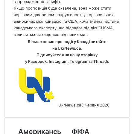
запровадження тарифів.
Якщо пропозиція буде схвалена, вона може стати
черговим джерелом напруженості у торговельних
відносинах між Канадою та США, хоча значна частина
канадського експорту, що підпадає під дію CUSMA,
залишиться захищеною від нових мит.
Більше новин про події у Канаді читайте
на
UkrNews.ca
.
Підписуйтеся на нашу сторінку
у
Facebook
,
Instagram,
Telegram
та
Threads
UkrNews.ca
3 Червня 2026
Американські
ФІФА
Американсь
ФІФА