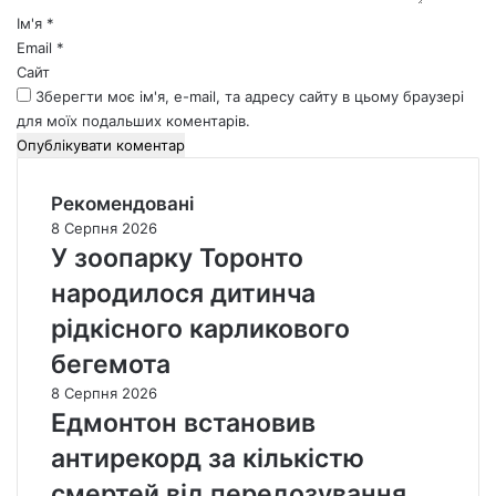
*
Ім'я
*
Email
*
Сайт
Зберегти моє ім'я, e-mail, та адресу сайту в цьому браузері
для моїх подальших коментарів.
Рекомендовані
8 Серпня 2026
У зоопарку Торонто
народилося дитинча
рідкісного карликового
бегемота
8 Серпня 2026
Едмонтон встановив
антирекорд за кількістю
смертей від передозування