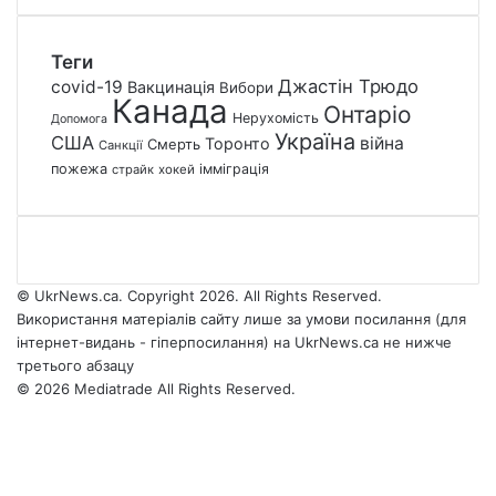
Теги
Джастін Трюдо
covid-19
Вакцинація
Вибори
Канада
Онтаріо
Нерухомість
Допомога
Україна
США
війна
Торонто
Смерть
Санкції
пожежа
імміграція
страйк
хокей
© UkrNews.ca. Copyright 2026. All Rights Reserved.
Використання матеріалів сайту лише за умови посилання (для
інтернет-видань - гіперпосилання) на UkrNews.ca не нижче
третього абзацу
© 2026 Mediatrade All Rights Reserved.
Facebook
YouTube
Instagram
Telegram