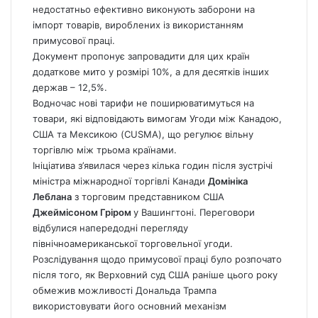
недостатньо ефективно виконують заборони на
імпорт товарів, вироблених із використанням
примусової праці.
Документ пропонує запровадити для цих країн
додаткове мито у розмірі 10%, а для десятків інших
держав – 12,5%.
Водночас нові тарифи не поширюватимуться на
товари, які відповідають вимогам Угоди між Канадою,
США та Мексикою (CUSMA), що регулює вільну
торгівлю між трьома країнами.
Ініціатива з’явилася через кілька годин після зустрічі
міністра міжнародної торгівлі Канади
Домініка
Леблана
з торговим представником США
Джеймісоном Гріром
у Вашингтоні. Переговори
відбулися напередодні перегляду
північноамериканської торговельної угоди.
Розслідування щодо примусової праці було розпочато
після того, як Верховний суд США раніше цього року
обмежив можливості Дональда Трампа
використовувати його основний механізм