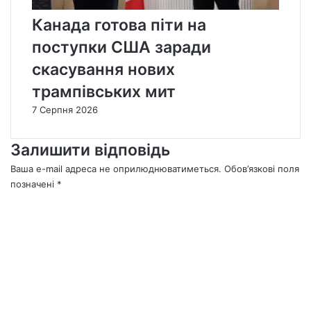
Канада готова піти на
поступки США заради
скасування нових
трампівських мит
7 Серпня 2026
Залишити відповідь
Ваша e-mail адреса не оприлюднюватиметься.
Обов’язкові поля
позначені
*
К
о
м
е
н
т
а
р