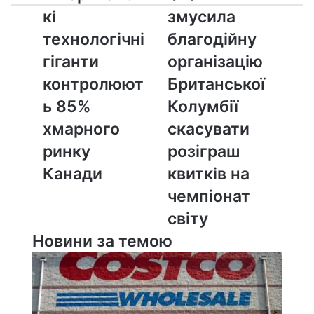
технологічні
змусила
кі
змусила
гіганти
благодійну
контролюють
організацію
технологічні
благодійну
85%
Британської
гіганти
організацію
хмарного
Колумбії
ринку
скасувати
контролюют
Британської
Канади
розіграш
ь 85%
Колумбії
квитків
на
хмарного
скасувати
чемпіонат
ринку
розіграш
світу
Канади
квитків на
чемпіонат
світу
Новини за темою