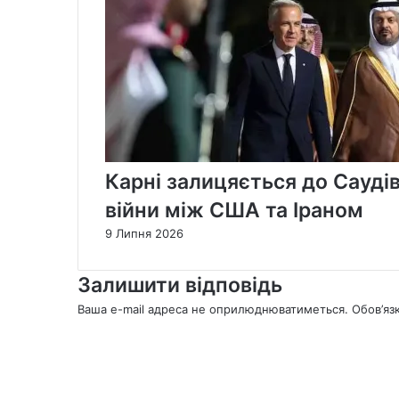
Карні залицяється до Саудів
війни між США та Іраном
9 Липня 2026
Залишити відповідь
Ваша e-mail адреса не оприлюднюватиметься.
Обов’яз
К
о
м
е