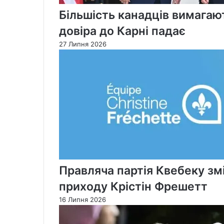
Більшість канадців вимагают
довіра до Карні падає
27 Липня 2026
Правляча партія Квебеку змі
приходу Крістін Фрешетт
16 Липня 2026