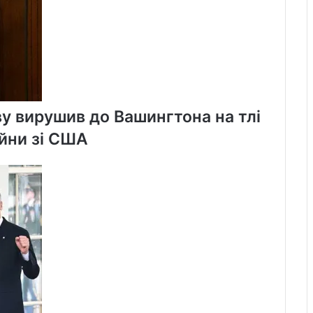
ву вирушив до Вашингтона на тлі
ійни зі США