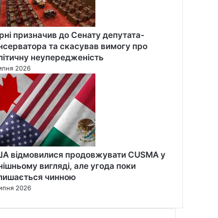
рні призначив до Сенату депутата-
нсерватора та скасував вимогу про
літичну неупередженість
ипня 2026
А відмовилися продовжувати CUSMA у
нішньому вигляді, але угода поки
лишається чинною
ипня 2026