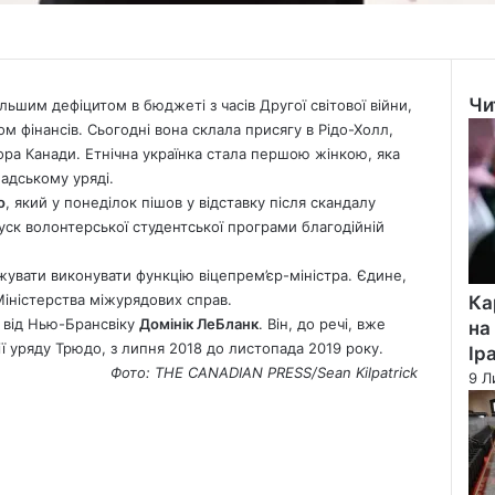
Чи
льшим дефіцитом в бюджеті з часів Другої світової війни,
Clo
ом фінансів. Сьогодні вона склала присягу в Рідо-Холл,
ора Канади. Етнічна українка стала першою жінкою, яка
адському уряді.
о
, який у понеділок пішов у відставку після скандалу
ск волонтерської студентської програми благодійній
жувати виконувати функцію віцепрем’єр-міністра. Єдине,
 Міністерства міжурядових справ.
Ка
 від Нью-Брансвіку
Домінік ЛеБланк
. Він, до речі, вже
на
ї уряду Трюдо, з липня 2018 до листопада 2019 року.
Ір
Фото: THE CANADIAN PRESS/Sean Kilpatrick
9 Л