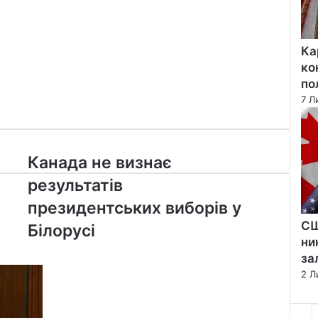
Ка
ко
по
7 Л
Канада
Канада не визнає
не
результатів
визнає
результатів
президентських виборів у
президентських
СШ
Білорусі
виборів
ни
у
за
Білорусі
2 Л