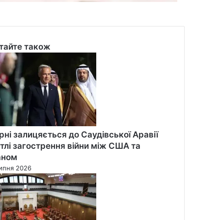
тайте також
se
рні залицяється до Саудівської Аравії
 тлі загострення війни між США та
аном
ипня 2026