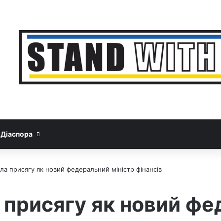
Facebook
YouTube
Instagram
Telegram
Sideb
Google News
Threads
Діаспора
ла присягу як новий федеральний міністр фінансів
 присягу як новий ф