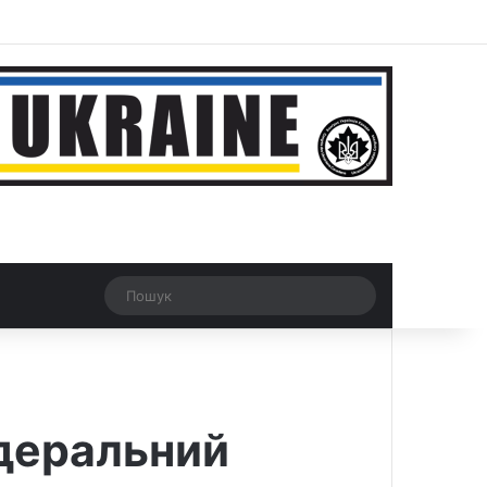
ar
Рандомна новина
Switch skin
Пошук
едеральний