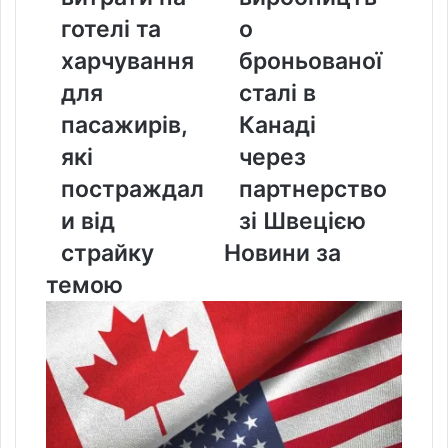
на
сталі
готелі та
о
готелі
в
та
Канаді
харчування
броньованої
харчування
через
для
сталі в
для
партнерство
пасажирів,
зі
пасажирів,
Канаді
які
Швецією
які
через
постраждали
від
постраждал
партнерство
страйку
и від
зі Швецією
страйку
Новини за
темою