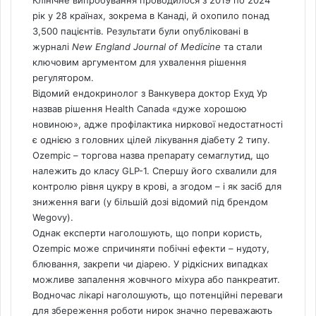
Клінічне випробування проводилося з 2019 по 2024
рік у 28 країнах, зокрема в Канаді, й охопило понад
3,500 пацієнтів. Результати були опубліковані в
журналі
New England Journal of Medicine
та стали
ключовим аргументом для ухвалення рішення
регулятором.
Відомий ендокринолог з Ванкувера доктор Ехуд Ур
назвав рішення Health
Canada
«дуже хорошою
новиною», адже профілактика ниркової недостатності
є однією з головних цілей лікування діабету 2 типу.
Ozempic – торгова назва препарату семаглутид, що
належить до класу GLP-1. Спершу його схвалили для
контролю рівня цукру в крові, а згодом – і як засіб для
зниження ваги (у більшій дозі відомий під брендом
Wegovy).
Однак експерти наголошують, що попри користь,
Ozempic може спричиняти побічні ефекти – нудоту,
блювання, закрепи чи діарею. У рідкісних випадках
можливе запалення жовчного міхура або панкреатит.
Водночас лікарі наголошують, що потенційні переваги
для збереження роботи нирок значно переважають