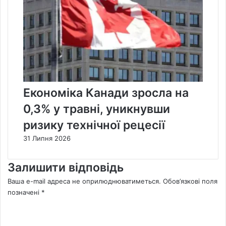
Економіка Канади зросла на
0,3% у травні, уникнувши
ризику технічної рецесії
31 Липня 2026
Залишити відповідь
Ваша e-mail адреса не оприлюднюватиметься.
Обов’язкові поля
позначені
*
К
о
м