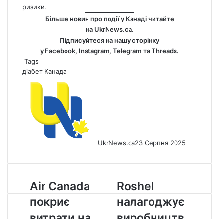
ризики.
Більше новин про події у Канаді читайте
на
UkrNews.ca
.
Підписуйтеся на нашу сторінку
у
Facebook
,
Instagram,
Telegram
та
Threads
.
Tags
діабет
Канада
UkrNews.ca
23 Серпня 2025
Air
Roshel
Air Canada
Roshel
Canada
налагоджує
покриє
налагоджує
покриє
виробництво
витрати
броньованої
витрати на
виробництв