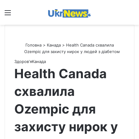
Меню
П
Головна
>
Канада
>
Health Canada схвалила
Ozempic для захисту нирок у людей з діабетом
Здоров'я
Канада
Health Canada
схвалила
Ozempic для
захисту нирок у