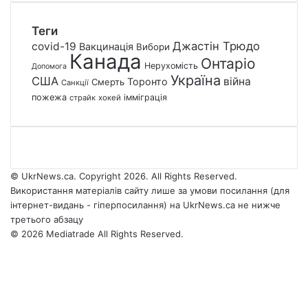
Теги
Джастін Трюдо
covid-19
Вакцинація
Вибори
Канада
Онтаріо
Нерухомість
Допомога
Україна
США
війна
Торонто
Смерть
Санкції
пожежа
імміграція
страйк
хокей
© UkrNews.ca. Copyright 2026. All Rights Reserved.
Використання матеріалів сайту лише за умови посилання (для
інтернет-видань - гіперпосилання) на UkrNews.ca не нижче
третього абзацу
© 2026 Mediatrade All Rights Reserved.
Facebook
YouTube
Instagram
Telegram
Facebook
X
WhatsApp
Google
Threads
Telegram
Viber