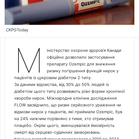
CKPGToday
М
іністерство охорони здоров’я Канади
офіційно дозволило застосування
препарату Ozempic для зниження
ризику погіршення функцій нирок у
пацієнтів із цукровим діабетом 2 типу.
За даними відомства, від 30% до 50% людей із
діабетом цього типу розвивають різні форми хронічної
хвороби нирок. Міжнародне клінічне дослідження
FLOW засвідчило, що ризик серйозного ураження чи
відмови нирок у пацієнтів, які приймали Ozempic, був
на 24% нижчим порівняно з тими, хто отримував
плацебо. Окрім цього, зменшувалася ймовірність
смерті від серцево-судинних захворювань.