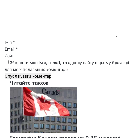
е
н
т
а
р
*
Ім'я
*
Email
*
Сайт
Зберегти моє ім'я, e-mail, та адресу сайту в цьому браузері
для моїх подальших коментарів.
Читайте також
Close
Економіка Канади зросла на 0,3% у травні,