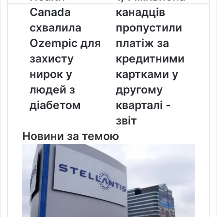
Canada
мільйона
Canada
канадців
схвалила
канадців
Ozempic
пропустили
схвалила
пропустили
для
платіж
Ozempic для
платіж за
захисту
за
нирок
кредитними
захисту
кредитними
у
картками
нирок у
картками у
людей
у
з
другому
людей з
другому
діабетом
кварталі
діабетом
кварталі -
-
звіт
звіт
Новини за темою