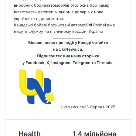
виробник бронеавтомобілів оголосив про намір
інвестувати десятки мільйонів доларів у нове
українське підприємство.
Канадські бойові броньовані автомобілі Roshel вже
несуть службу на північному кордоні України
Більше новин про події у Канаді читайте
на
UkrNews.ca
.
Підписуйтеся на нашу сторінку
у
Facebook
,
Х
,
Instagram,
Telegram
та
Threads
.
UkrNews.ca
23 Серпня 2025
Health
1,4
Health
1,4 мільйона