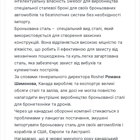
інтелектуальну власність Swebor для виробництва
спеціальної сталевої броні для своїх броньованих
автомобілів та безпілотних систем без необхідності
імпорту.
Броньована сталь – спеціальний вид сталі, який
використовується для створення захисних
конструкцій. Вона відрізняється високою міцністю та
в’язкістю, що робить її ефективною для захисту від
механічних пошкоджень та куль.легка загартована
сталь, яка забезпечує захист від вибухів та
кулеметних пострілів.
За словами генерального директора Roshel
Романа
Шимонова,
Канада
виробляє та експортує великі
обсяги сталі та заліза, але досі не могла повністю
налагодити внутрішнє виробництво броньованої сталі
для бронетехніки та дронів.
Через це канадські оборонні компанії стикаються з
проблемами у ланцюгах постачання, змушені
імпортувати броньовану сталь для своїх автомобілів і
кораблів зі США, Європи та Австралії.
Нагадаємо,
що в червні минулого року канадський