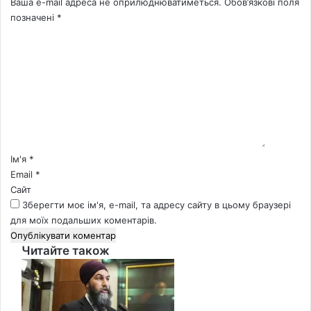
Ваша e-mail адреса не оприлюднюватиметься.
Обов’язкові поля
позначені
*
К
о
м
е
н
т
а
р
*
Ім'я
*
Email
*
Сайт
Зберегти моє ім'я, e-mail, та адресу сайту в цьому браузері
для моїх подальших коментарів.
Читайте також
Close