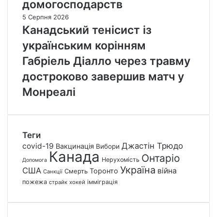
домогосподарств
5 Серпня 2026
Канадський тенісист із
українським корінням
Габріель Діалло через травму
достроково завершив матч у
Монреалі
Теги
Джастін Трюдо
covid-19
Вакцинація
Вибори
Канада
Онтаріо
Нерухомість
Допомога
Україна
США
війна
Торонто
Смерть
Санкції
пожежа
імміграція
страйк
хокей