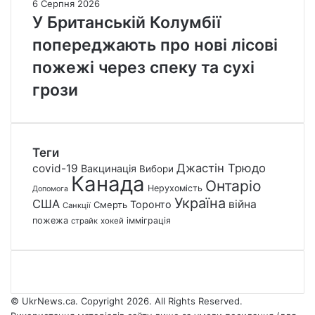
6 Серпня 2026
У Британській Колумбії
попереджають про нові лісові
пожежі через спеку та сухі
грози
Теги
Джастін Трюдо
covid-19
Вакцинація
Вибори
Канада
Онтаріо
Нерухомість
Допомога
Україна
США
війна
Торонто
Смерть
Санкції
пожежа
імміграція
страйк
хокей
© UkrNews.ca. Copyright 2026. All Rights Reserved.