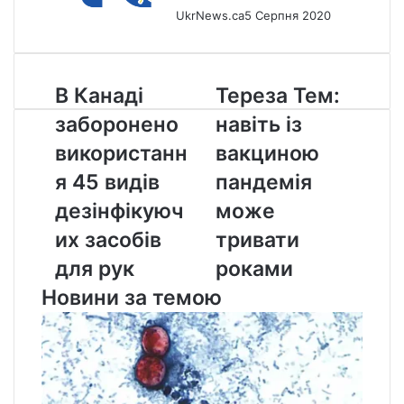
UkrNews.ca
5 Серпня 2020
В
Тереза
В Канаді
Тереза Тем:
Канаді
Тем:
заборонено
навіть із
заборонено
навіть
використання
із
використанн
вакциною
45
вакциною
я 45 видів
пандемія
видів
пандемія
дезінфікуючих
може
дезінфікуюч
може
засобів
тривати
их засобів
тривати
для
роками
рук
для рук
роками
Новини за темою