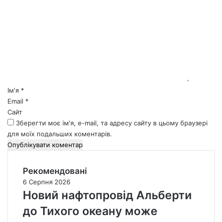
о
м
е
н
т
а
р
*
Ім'я
*
Email
*
Сайт
Зберегти моє ім'я, e-mail, та адресу сайту в цьому браузері
для моїх подальших коментарів.
Рекомендовані
6 Серпня 2026
Новий нафтопровід Альберти
до Тихого океану може