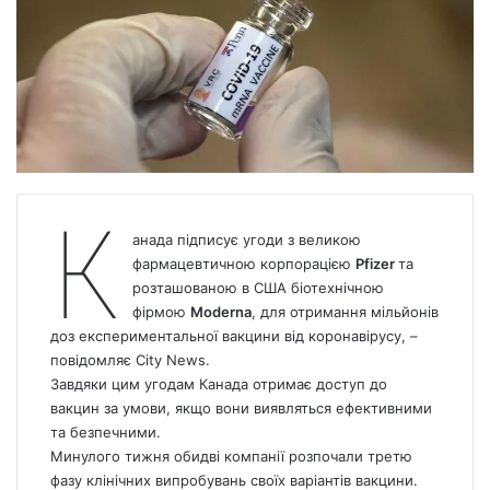
К
анада
підписує угоди з великою
фармацевтичною корпорацією
Pfizer
та
розташованою в США біотехнічною
фірмою
Moderna
, для отримання мільйонів
доз експериментальної вакцини від коронавірусу, –
повідомляє Сity
News
.
Завдяки цим угодам Канада отримає доступ до
вакцин за умови, якщо вони виявляться ефективними
та безпечними.
Минулого тижня обидві компанії розпочали третю
фазу клінічних випробувань своїх варіантів вакцини.