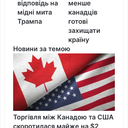
відповідь на
менше
мідні
менше
мита
канадців
мідні мита
канадців
Трампа
готові
Трампа
готові
захищати
країну
захищати
країну
Новини за темою
Торгівля між Канадою та США
скоротилася майже на $2