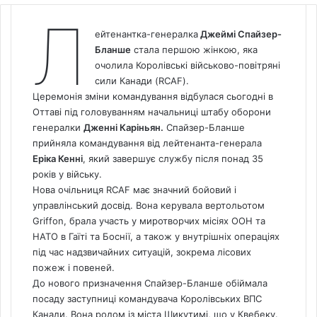
Л
ейтенантка-генералка
Джеймі Спайзер-
Бланше
стала першою жінкою, яка
очолила Королівські військово-повітряні
сили Канади (RCAF).
Церемонія зміни командування відбулася сьогодні в
Оттаві під головуванням начальниці штабу оборони
генералки
Дженні Каріньян.
Спайзер-Бланше
прийняла командування від лейтенанта-генерала
Еріка Кенні
, який завершує службу після понад 35
років у війську.
Нова очільниця RCAF має значний бойовий і
управлінський досвід. Вона керувала вертольотом
Griffon, брала участь у миротворчих місіях ООН та
НАТО в Гаїті та Боснії, а також у внутрішніх операціях
під час надзвичайних ситуацій, зокрема лісових
пожеж і повеней.
До нового призначення Спайзер-Бланше обіймала
посаду заступниці командувача Королівських ВПС
Канади. Вона родом із міста Шикутимі, що у Квебеку.