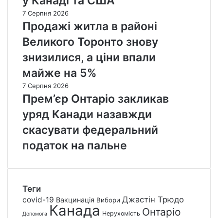
у Канаді та США
7 Серпня 2026
Продажі житла в районі
Великого Торонто знову
знизилися, а ціни впали
майже на 5%
7 Серпня 2026
Прем’єр Онтаріо закликав
уряд Канади назавжди
скасувати федеральний
податок на пальне
Теги
Джастін Трюдо
covid-19
Вакцинація
Вибори
Канада
Онтаріо
Нерухомість
Допомога