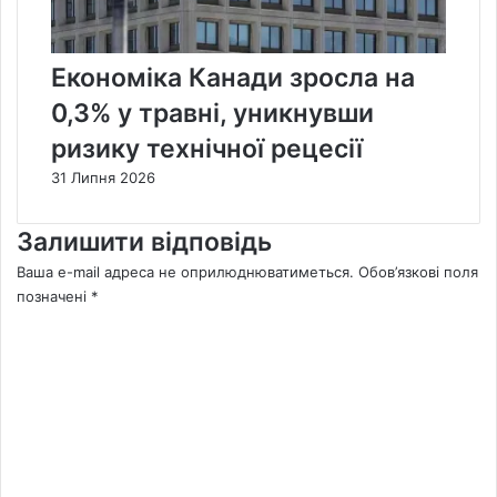
Економіка Канади зросла на
0,3% у травні, уникнувши
ризику технічної рецесії
31 Липня 2026
Залишити відповідь
Ваша e-mail адреса не оприлюднюватиметься.
Обов’язкові поля
позначені
*
К
о
м
е
н
т
а
р