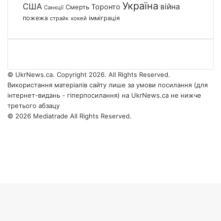
Україна
США
війна
Торонто
Смерть
Санкції
пожежа
імміграція
страйк
хокей
© UkrNews.ca. Copyright 2026. All Rights Reserved.
Використання матеріалів сайту лише за умови посилання (для
інтернет-видань - гіперпосилання) на UkrNews.ca не нижче
третього абзацу
© 2026 Mediatrade All Rights Reserved.
Facebook
YouTube
Instagram
Telegram
Facebook
X
WhatsApp
Google
Threads
Telegram
Viber
Back
News
to
top
button