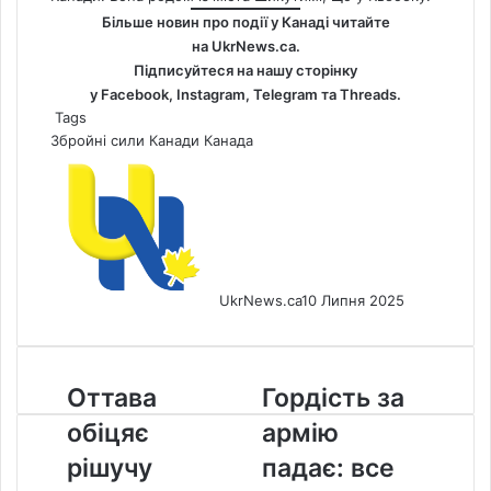
Більше новин про події у Канаді читайте
на
UkrNews.ca
.
Підписуйтеся на нашу сторінку
у
Facebook
,
Instagram,
Telegram
та
Threads
.
Tags
Збройні сили Канади
Канада
UkrNews.ca
10 Липня 2025
Оттава
Гордість
Оттава
Гордість за
обіцяє
за
обіцяє
армію
рішучу
армію
відповідь
падає:
рішучу
падає: все
на
все