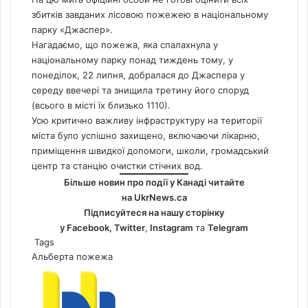
збитків завданих лісовою пожежею в національному
парку «Джаспер».
Нагадаємо, що пожежа, яка спалахнула у
національному парку понад тиждень тому, у
понеділок, 22 липня, добралася до Джаспера
у
середу ввечері та
знищила третину його споруд
(всього в місті їх близько 1110).
Усю критично важливу інфраструктуру на території
міста було успішно захищено, включаючи лікарню,
приміщення швидкої допомоги, школи, громадський
центр та станцію очистки стічних вод.
Більше новин про події у Канаді читайте
на
UkrNews.ca
Підписуйтеся на нашу сторінку
у
Facebook
,
Twitter
,
Instagram
та
Telegram
Tags
Альберта
пожежа