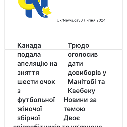
UkrNews.ca
30 Липня 2024
Канада
Трюдо
Канада
Трюдо
подала
оголосив
подала
оголосив
апеляцію
дати
на
довиборів
апеляцію на
дати
зняття
у
зняття
довиборів у
шести
Манітобі
очок
та
шести очок
Манітобі та
з
Квебеку
з
Квебеку
футбольної
жіночої
футбольної
Новини за
збірної
жіночої
темою
збірної
Двоє