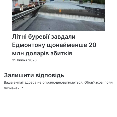
Літні буревії завдали
Едмонтону щонайменше 20
млн доларів збитків
31 Липня 2026
Залишити відповідь
Ваша e-mail адреса не оприлюднюватиметься.
Обов’язкові поля
позначені
*
К
о
м
е
н