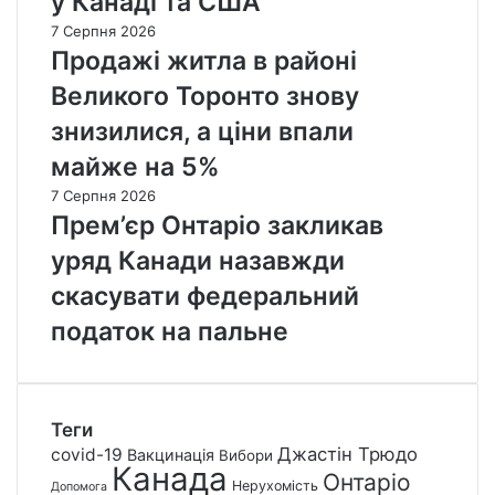
у Канаді та США
7 Серпня 2026
Продажі житла в районі
Великого Торонто знову
знизилися, а ціни впали
майже на 5%
7 Серпня 2026
Прем’єр Онтаріо закликав
уряд Канади назавжди
скасувати федеральний
податок на пальне
Теги
Джастін Трюдо
covid-19
Вакцинація
Вибори
Канада
Онтаріо
Нерухомість
Допомога