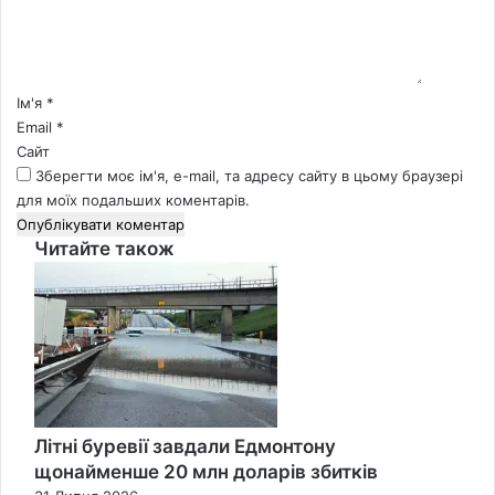
т
а
р
*
Ім'я
*
Email
*
Сайт
Зберегти моє ім'я, e-mail, та адресу сайту в цьому браузері
для моїх подальших коментарів.
Читайте також
Close
Літні буревії завдали Едмонтону
щонайменше 20 млн доларів збитків