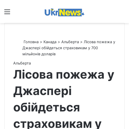
Меню
П
Головна
>
Канада
>
Альберта
>
Лісова пожежа у
Джаспері обійдеться страховикам у 700
мільйонів доларів
Альберта
Лісова пожежа у
Джаспері
обійдеться
страховикам у