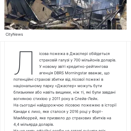
CityNews
Л
ісова
пожежа
в Джаспері обійдеться
страховій галузі у 700 мільйонів доларів.
У новому звіті кредитно-рейтингова
агенція DBRS Morningstar вважає, що
потенційні страхові збитки від
лісової пожежі в
національному парку «Джаспер»
можуть бути
близькими або навіть вищими, ніж ті, які були завдані
вогняною стихією у 2011 року в Слейв-Лейк.
На сьогодні найдорожчою лісовою пожежею в історії
Канади є лихо, яке сталося у 2016 році у Форт-
МакМюррей, яке призвело до страхових збитків на
4,4 мільярда доларів.
На цю мить офіційні особи не готові оцінити всіх