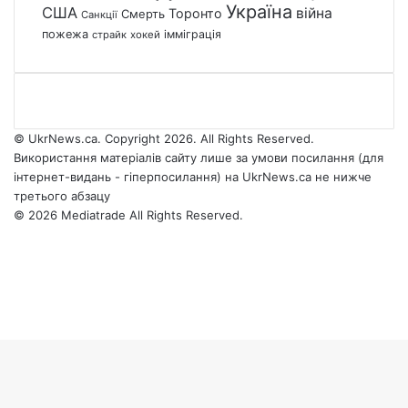
Україна
США
війна
Торонто
Смерть
Санкції
пожежа
імміграція
страйк
хокей
© UkrNews.ca. Copyright 2026. All Rights Reserved.
Використання матеріалів сайту лише за умови посилання (для
інтернет-видань - гіперпосилання) на UkrNews.ca не нижче
третього абзацу
© 2026 Mediatrade All Rights Reserved.
Facebook
YouTube
Instagram
Telegram
Facebook
X
WhatsApp
Google
Threads
Telegram
Viber
Back
News
to
top
button