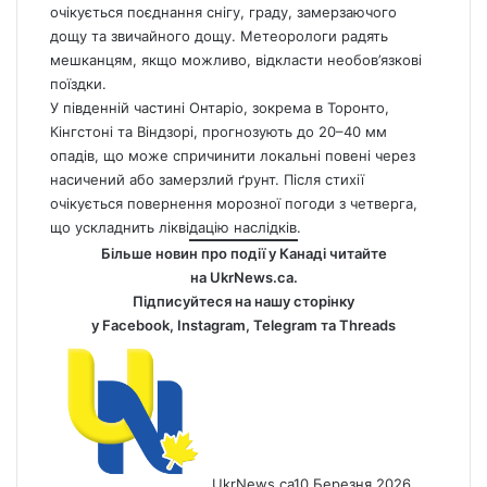
очікується поєднання снігу, граду, замерзаючого
дощу та звичайного дощу. Метеорологи радять
мешканцям, якщо можливо, відкласти необов’язкові
поїздки.
У південній частині Онтаріо, зокрема в Торонто,
Кінгстоні та Віндзорі, прогнозують до 20–40 мм
опадів, що може спричинити локальні повені через
насичений або замерзлий ґрунт. Після стихії
очікується повернення морозної погоди з четверга,
що ускладнить ліквідацію наслідків.
Більше новин про події у Канаді читайте
на
UkrNews.ca
.
Підписуйтеся на нашу сторінку
у
Facebook
,
Instagram,
Telegram
та
Threads
UkrNews.ca
10 Березня 2026