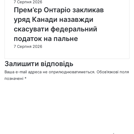
7 Серпня 2026
Прем’єр Онтаріо закликав
уряд Канади назавжди
скасувати федеральний
податок на пальне
7 Серпня 2026
Залишити відповідь
Ваша e-mail адреса не оприлюднюватиметься.
Обов’язкові поля
позначені
*
К
о
м
е
н
т
а
р