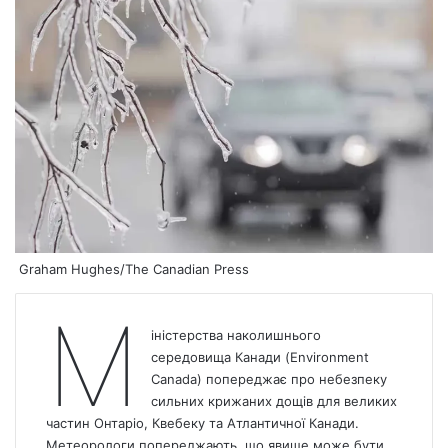
Graham Hughes/The Canadian Press
М
іністерства наколишнього
середовища Канади (Environment
Canada
) попереджає про небезпеку
сильних крижаних дощів для великих
частин Онтаріо, Квебеку та Атлантичної Канади.
Метеорологи попереджають, що явище може бути