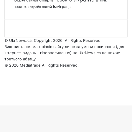
Санкції
пожежа
імміграція
страйк
хокей
© UkrNews.ca. Copyright 2026. All Rights Reserved.
Використання матеріалів сайту лише за умови посилання (для
інтернет-видань - гіперпосилання) на UkrNews.ca не нижче
третього абзацу
© 2026 Mediatrade All Rights Reserved.
Facebook
YouTube
Instagram
Telegram
Facebook
X
WhatsApp
Google
Threads
Telegram
Viber
Back
News
to
top
button