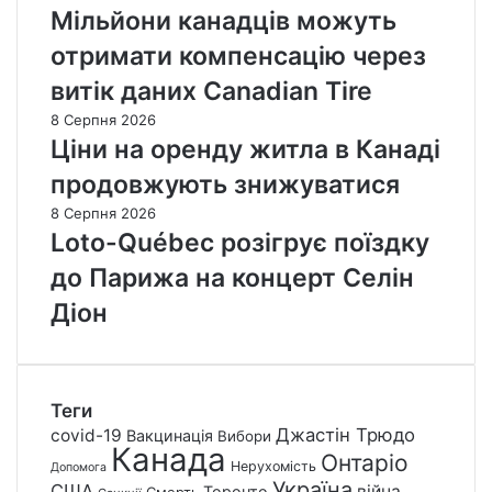
Мільйони канадців можуть
отримати компенсацію через
витік даних Canadian Tire
8 Серпня 2026
Ціни на оренду житла в Канаді
продовжують знижуватися
8 Серпня 2026
Loto-Québec розігрує поїздку
до Парижа на концерт Селін
Діон
Теги
Джастін Трюдо
covid-19
Вакцинація
Вибори
Канада
Онтаріо
Нерухомість
Допомога
Україна
США
війна
Торонто
Смерть