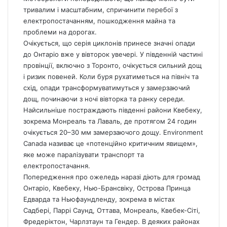
тривалим і масштабним, спричинити перебої з
електропостачанням, пошкодження майна та
проблеми на дорогах.
Очікується, що серія циклонів принесе значні опади
до Онтаріо вже у вівторок увечері. У південній частині
провінції, включно з Торонто, очікується сильний дощ
і ризик повеней. Коли буря рухатиметься на північ та
схід, опади трансформуватимуться у замерзаючий
дощ, починаючи з ночі вівторка та ранку середи.
Найсильніше постраждають південні райони Квебеку,
зокрема Монреаль та Лаваль, де протягом 24 годин
очікується 20–30 мм замерзаючого дощу. Environment
Canada називає це «потенційно критичним явищем»,
яке може паралізувати транспорт та
електропостачання.
Попередження про ожеледь наразі діють для громад
Онтаріо, Квебеку, Нью-Брансвіку, Острова Принца
Едварда та Ньюфаундленду, зокрема в містах
Садбері, Паррі Саунд, Оттава, Монреаль, Квебек-Сіті,
Фредеріктон, Чарлзтаун та Гендер. В деяких районах