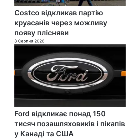
Costco відкликав партію
круасанів через можливу
появу плісняви
8 Серпня 2026
Ford відкликає понад 150
тисяч позашляховиків і пікапів
у Канаді та США