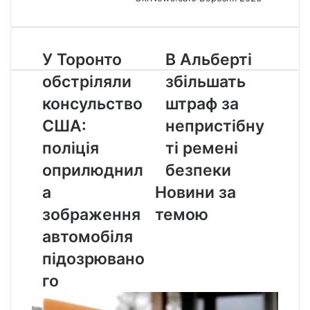
У
В
У Торонто
В Альберті
Торонто
Альберті
обстріляли
збільшать
обстріляли
збільшать
консульство
штраф
консульство
штраф за
США:
за
США:
непристібну
поліція
непристібнуті
оприлюднила
ремені
поліція
ті ремені
зображення
безпеки
оприлюднил
безпеки
автомобіля
підозрюваного
а
Новини за
зображення
темою
автомобіля
підозрювано
го