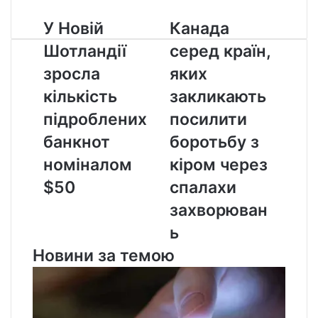
У
Канада
У Новій
Канада
Новій
серед
Шотландії
серед країн,
Шотландії
країн,
зросла
яких
зросла
яких
кількість
закликають
кількість
закликають
підроблених
посилити
банкнот
боротьбу
підроблених
посилити
номіналом
з
банкнот
боротьбу з
$50
кіром
через
номіналом
кіром через
спалахи
$50
спалахи
захворювань
захворюван
ь
Новини за темою