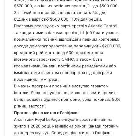
$570 000, а в інших регіонах провінції – до $500 000.
Зазвичай початковий внесок становить 5% для
будинків вартістю $500 000 і 10% для решти.
Програму реалізують у партнерстві з Atlantic Central
та кредитними спілками провінції. Щоб брати участь,
позичальники повинні відповідати певним критеріям:
доходи домогосподарства не перевищують $200 000,
кредитний рейтинг понад 630, проходження
іпотечного стрес-тесту CMHC, а також бути
громадянами Канади, постійними резидентами або
іммігрантами з листом спонсорства від програми
провінційної імміграції.
В межах програми провінція виступає гарантом
іпотеки. Якщо покупець не зможе погасити кредит і
банк продасть будинок повторно, уряд покриває 90%
різниці вартості.
Прогноз цін на житло в Галіфаксі
Аналітики Royal LePage очікують зростання цін на
житло в 2026 році, називаючи ринок Канади готовим
до «перезапуску». Середня ціна житла в Галіфаксі