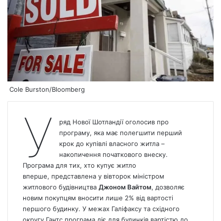
Cole Burston/Bloomberg
У
ряд Нової Шотландії оголосив про
програму, яка має полегшити перший
крок до купівлі власного житла –
накопичення початкового внеску.
Програма для тих, хто купує
житло
вперше, представлена у вівторок міністром
житлового будівництва
Джоном Вайтом
, дозволяє
новим покупцям вносити лише 2% від вартості
першого будинку. У межах Галіфаксу та східного
округу Гантс програма діє для будинків вартістю до