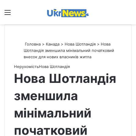
Меню
П
Головна
>
Канада
>
Нова Шотландія
>
Нова
Шотландія зменшила мінімальний початковий
внесок для нових власників житла
Нерухомість
Нова Шотландія
Нова Шотландія
зменшила
мінімальний
початковий