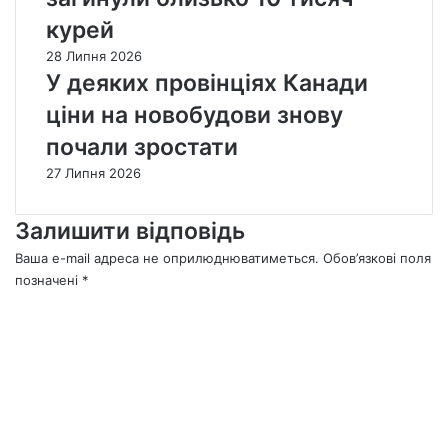
курей
28 Липня 2026
У деяких провінціях Канади
ціни на новобудови знову
почали зростати
27 Липня 2026
Залишити відповідь
Ваша e-mail адреса не оприлюднюватиметься.
Обов’язкові поля
позначені
*
К
о
м
е
н
т
а