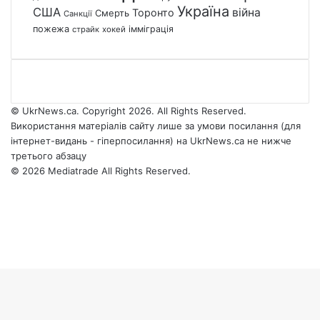
Україна
США
війна
Торонто
Смерть
Санкції
пожежа
імміграція
страйк
хокей
© UkrNews.ca. Copyright 2026. All Rights Reserved.
Використання матеріалів сайту лише за умови посилання (для
інтернет-видань - гіперпосилання) на UkrNews.ca не нижче
третього абзацу
© 2026 Mediatrade All Rights Reserved.
Facebook
YouTube
Instagram
Telegram
Facebook
X
WhatsApp
Google
Threads
Telegram
Viber
Back
News
to
top
button