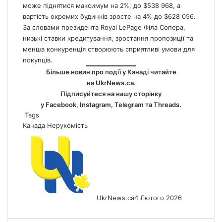
може піднятися максимум на 2%, до $538 968, а
вартість окремих будинків зросте на 4% до $628 056.
За словами президента Royal LePage Філа Сопера,
низькі ставки кредитування, зростання пропозиції та
менша конкуренція створюють сприятливі умови для
покупців.
Більше новин про події у Канаді читайте
на
UkrNews.ca
.
Підписуйтеся на нашу сторінку
у
Facebook
,
Instagram,
Telegram
та
Threads
.
Tags
Канада
Нерухомість
UkrNews.ca
4 Лютого 2026