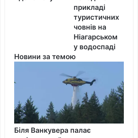
на
на
прикладі
допомогу
прикладі
туристичних
туристичних
човнів
човнів на
на
Ніагарськом
Ніагарському
водоспаді
у водоспаді
Новини за темою
Біля Ванкувера палає