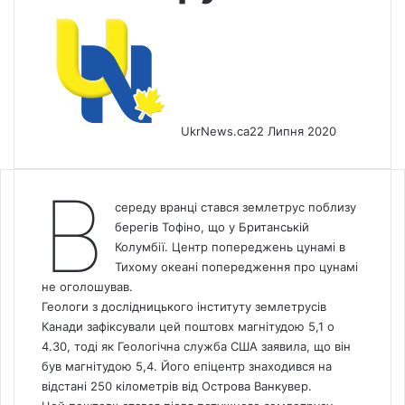
UkrNews.ca
22 Липня 2020
В
середу вранці стався землетрус поблизу
берегів Тофіно, що у Британській
Колумбії. Центр попереджень цунамі в
Тихому океані попередження про цунамі
не оголошував.
Геологи з дослідницького інституту землетрусів
Канади зафіксували цей поштовх магнітудою 5,1 о
4.30, тоді як Геологічна служба США заявила, що він
був магнітудою 5,4. Його епіцентр знаходився на
відстані 250 кілометрів від Острова Ванкувер.