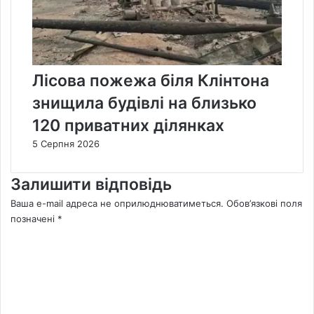
Лісова пожежа біля Клінтона
знищила будівлі на близько
120 приватних ділянках
5 Серпня 2026
Залишити відповідь
Ваша e-mail адреса не оприлюднюватиметься.
Обов’язкові поля
позначені
*
К
о
м
е
н
т