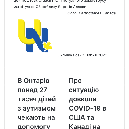
Цей поштовх стався після потужного землетрусу
магнітудою 7.8 поблизу берегів Аляски.
Фото: Earthquakes
Canada
UkrNews.ca
22 Липня 2020
В
Про
В Онтаріо
Про
Онтаріо
ситуацію
понад 27
ситуацію
понад
довкола
27
COVID-
тисяч дітей
довкола
тисяч
19
з аутизмом
COVID-19 в
дітей
в
з
США
чекають на
США та
аутизмом
та
допомогу
Канаді на
чекають
Канаді