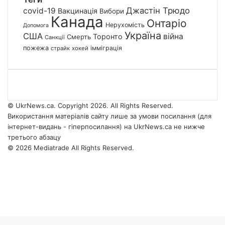
Джастін Трюдо
covid-19
Вакцинація
Вибори
Канада
Онтаріо
Нерухомість
Допомога
Україна
США
війна
Торонто
Смерть
Санкції
пожежа
імміграція
страйк
хокей
© UkrNews.ca. Copyright 2026. All Rights Reserved.
Використання матеріалів сайту лише за умови посилання (для
інтернет-видань - гіперпосилання) на UkrNews.ca не нижче
третього абзацу
© 2026 Mediatrade All Rights Reserved.
Facebook
YouTube
Instagram
Telegram
Facebook
X
WhatsApp
Google
Threads
Telegram
Viber
Back
News
to