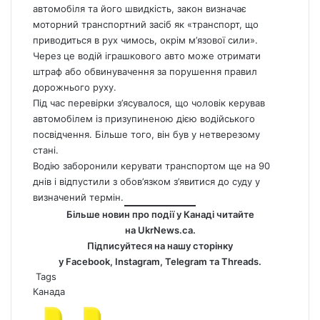
автомобіля та його швидкість, закон визначає
моторний транспортний засіб як «транспорт, що
приводиться в рух чимось, окрім м’язової сили».
Через це водій іграшкового авто може отримати
штраф або обвинувачення за порушення правил
дорожнього руху.
Під час перевірки з’ясувалося, що чоловік керував
автомобілем із призупиненою дією водійського
посвідчення. Більше того, він був у нетверезому
стані.
Водію заборонили керувати транспортом ще на 90
днів і відпустили з обов’язком з’явитися до суду у
визначений термін.
Більше новин про події у Канаді читайте
на
UkrNews.ca
.
Підписуйтеся на нашу сторінку
у
Facebook
,
Instagram,
Telegram
та
Threads
.
Tags
Канада