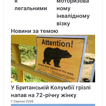
я
моторизова
візку
легальними
ному
інвалідному
візку
Новини за темою
У Британській Колумбії грізлі
напав на 72-річну жінку
7 Серпня 2026