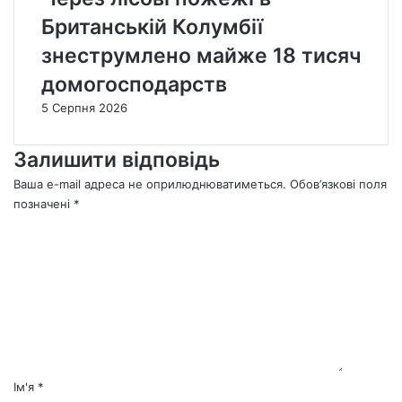
Британській Колумбії
знеструмлено майже 18 тисяч
домогосподарств
5 Серпня 2026
Залишити відповідь
Ваша e-mail адреса не оприлюднюватиметься.
Обов’язкові поля
позначені
*
К
о
м
е
н
т
а
р
*
Ім'я
*