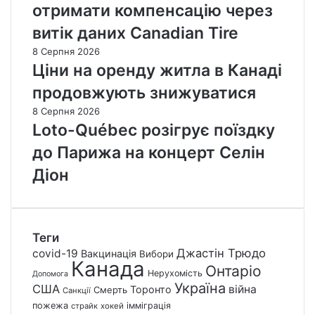
отримати компенсацію через
витік даних Canadian Tire
8 Серпня 2026
Ціни на оренду житла в Канаді
продовжують знижуватися
8 Серпня 2026
Loto-Québec розігрує поїздку
до Парижа на концерт Селін
Діон
Теги
Джастін Трюдо
covid-19
Вакцинація
Вибори
Канада
Онтаріо
Нерухомість
Допомога
Україна
США
війна
Торонто
Смерть
Санкції
пожежа
імміграція
страйк
хокей