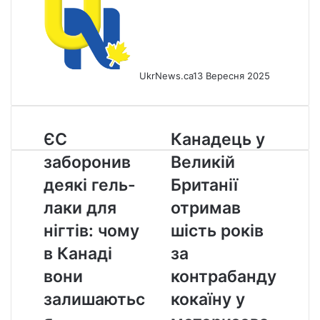
UkrNews.ca
13 Вересня 2025
ЄС
Канадець
ЄС
Канадець у
заборонив
у
заборонив
Великій
деякі
Великій
гель-
Британії
деякі гель-
Британії
лаки
отримав
лаки для
отримав
для
шість
нігтів:
років
нігтів: чому
шість років
чому
за
в Канаді
за
в
контрабанду
Канаді
кокаїну
вони
контрабанду
вони
у
залишаютьс
кокаїну у
залишаються
моторизованому
легальними
інвалідному