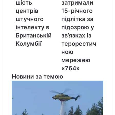
шість
затримали
шість
затримали
центрів
15-
центрів
15-річного
штучного
річного
інтелекту
підлітка
штучного
підлітка за
в
за
інтелекту в
підозрою у
Британській
підозрою
Колумбії
у
Британській
зв’язках із
зв’язках
Колумбії
терорестич
із
терорестичною
ною
мережею
мережею
«764»
«764»
Новини за темою