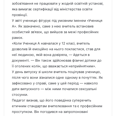
зобов’язання не працювати у жодній освітній установі,
яка вимагає сертифікації від міністерства освіти
провінції.
У звіті ученицю фігурує під умовним іменем «Учениця
А». Як зазначено, саме з нею вчитель встановив
особистий зв’язок, що вийшов за межі професійних
рамок.
«Коли Учениця А навчалася у 12 класі, вчитель
дозволив їй емоційно на нього покластися, став для
неї людиною, якій вона довіряла, — йдеться в
документі. — Він також здійснював фізичні дотики до
її оголених колін, що вважається неприйнятним».
У день випуску зі школи вчитель поцілував ученицю,
після чого вони зізналися одне одному в почуттях. Як
зафіксовано у справі, саме у цей період — навколо
дати випускного — між ними почалися сексуальні
стосунки.
Педагог визнав, що його поведінка суперечить
етичним стандартам вчителювання та є професійним
проступком. Він погодився на запропоновані