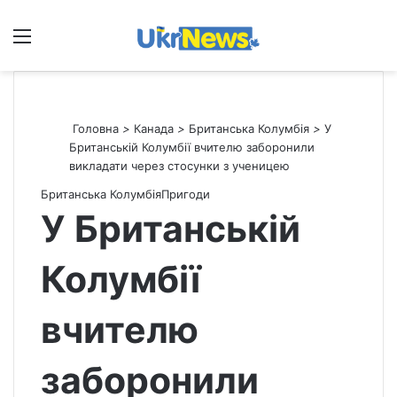
Меню
П
Головна
>
Канада
>
Британська Колумбія
>
У
Британській Колумбії вчителю заборонили
викладати через стосунки з ученицею
Британська Колумбія
Пригоди
У Британській
Колумбії
вчителю
заборонили