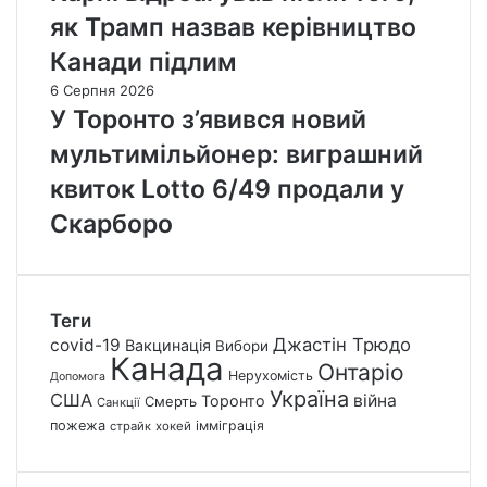
як Трамп назвав керівництво
Канади підлим
6 Серпня 2026
У Торонто з’явився новий
мультимільйонер: виграшний
квиток Lotto 6/49 продали у
Скарборо
Теги
Джастін Трюдо
covid-19
Вакцинація
Вибори
Канада
Онтаріо
Нерухомість
Допомога
Україна
США
війна
Торонто
Смерть
Санкції
пожежа
імміграція
страйк
хокей