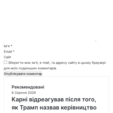
о
м
е
н
т
а
р
*
Ім'я
*
Email
*
Сайт
Зберегти моє ім'я, e-mail, та адресу сайту в цьому браузері
для моїх подальших коментарів.
Рекомендовані
6 Серпня 2026
Карні відреагував після того,
як Трамп назвав керівництво