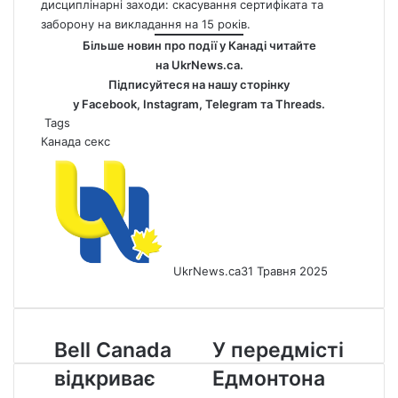
дисциплінарні заходи: скасування сертифіката та
заборону на викладання на 15 років.
Більше новин про події у Канаді читайте
на
UkrNews.ca
.
Підписуйтеся на нашу сторінку
у
Facebook
,
Instagram,
Telegram
та
Threads
.
Tags
Канада
секс
UkrNews.ca
31 Травня 2025
Bell
У
Bell Canada
У передмісті
Canada
передмісті
відкриває
Едмонтона
відкриває
Едмонтона