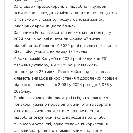
За словами правоохоронців, підроблені купюри
найчастіше знаходять у місцях, де активно працюють
із готівкою – у казино, продуктових магазинах,
ювелірних крамницях та банках.
За даними Королівської канадської кінної поліції, у
2024 році в Канаді вилучили майже 47 тисяч
підроблених банкнот. У 2025 році ця кількість зросла
більш ніж утричі – до понад 143 тисяч.
У Британській Колумбії в 2024 році вилучили 751
фальшиву купюру, а у 2025 році їх кількість
перевищила 27 тисяч. Також майже вдвічі зросла
кількість випадків використання підроблених грошей
під час розрахунків – з 2 061 у 2024 році до 3 955 у
2025-му.
Поліція закликає підприємців і всіх, хто працює з
готівкою, уважно перевіряти банкноти та звертати
увагу на захисні елементи. У разі виявлення
підробленої купюри її слід передати поліції або
фінансовій установі, адже свідоме використання
фальшивих грошей є кримінальним злочином.