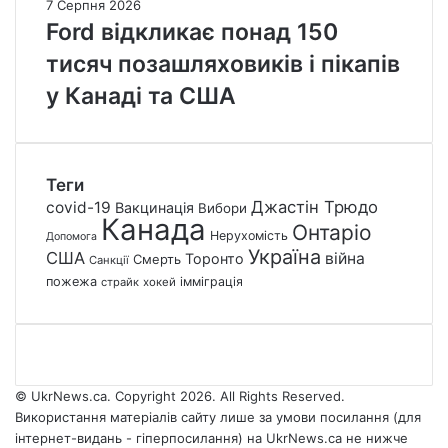
7 Серпня 2026
Ford відкликає понад 150
тисяч позашляховиків і пікапів
у Канаді та США
Теги
Джастін Трюдо
covid-19
Вакцинація
Вибори
Канада
Онтаріо
Нерухомість
Допомога
Україна
США
війна
Торонто
Смерть
Санкції
пожежа
імміграція
страйк
хокей
© UkrNews.ca. Copyright 2026. All Rights Reserved.
Використання матеріалів сайту лише за умови посилання (для
інтернет-видань - гіперпосилання) на UkrNews.ca не нижче