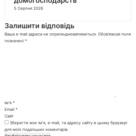
домогосподарств
5 Серпня 2026
Залишити відповідь
Ваша e-mail адреса не оприлюднюватиметься.
Обов’язкові поля
позначені
*
К
о
м
е
н
т
а
р
*
Ім'я
*
Email
*
Сайт
Зберегти моє ім'я, e-mail, та адресу сайту в цьому браузері
для моїх подальших коментарів.