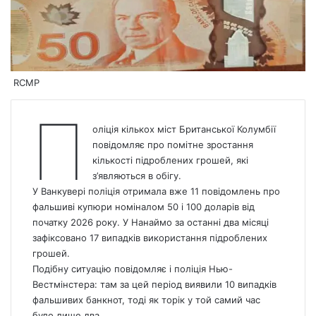
RCMP
П
оліція кількох міст Британської Колумбії
повідомляє про помітне зростання
кількості підроблених грошей, які
з’являються в обігу.
У Ванкувері поліція отримала вже 11 повідомлень про
фальшиві купюри номіналом 50 і 100 доларів від
початку 2026 року. У Нанаймо за останні два місяці
зафіксовано 17 випадків використання підроблених
грошей.
Подібну ситуацію повідомляє і поліція Нью-
Вестмінстера: там за цей період виявили 10 випадків
фальшивих банкнот, тоді як торік у той самий час
було лише два.