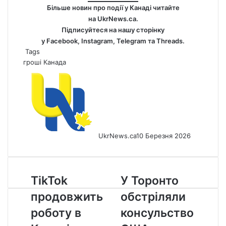
Більше новин про події у Канаді читайте
на
UkrNews.ca
.
Підписуйтеся на нашу сторінку
у
Facebook
,
Instagram,
Telegram
та
Threads
.
Tags
гроші
Канада
UkrNews.ca
10 Березня 2026
TikTok
У
TikTok
У Торонто
продовжить
Торонто
продовжить
обстріляли
роботу
обстріляли
в
консульство
роботу в
консульство
Канаді
США