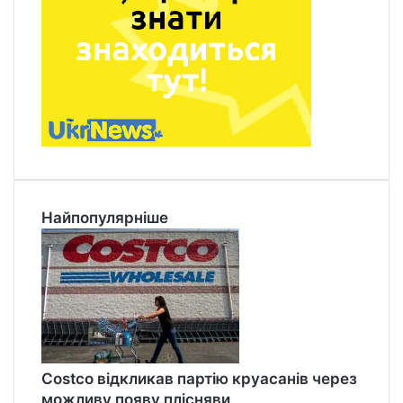
Найпопулярніше
Costco відкликав партію круасанів через
можливу появу плісняви