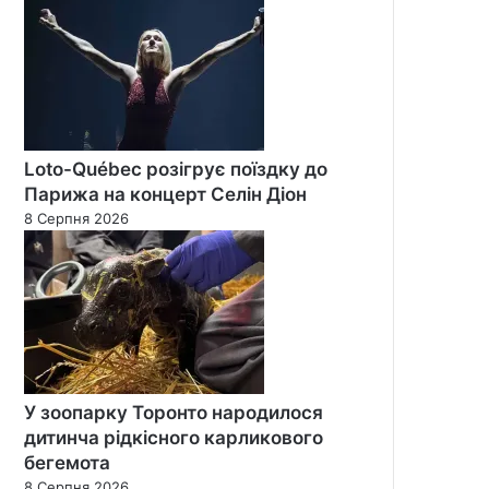
Loto-Québec розігрує поїздку до
Парижа на концерт Селін Діон
8 Серпня 2026
У зоопарку Торонто народилося
дитинча рідкісного карликового
бегемота
8 Серпня 2026