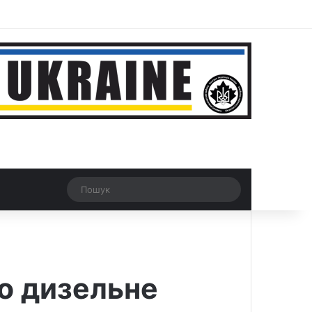
r
Рандомна новина
Switch skin
Пошук
о дизельне