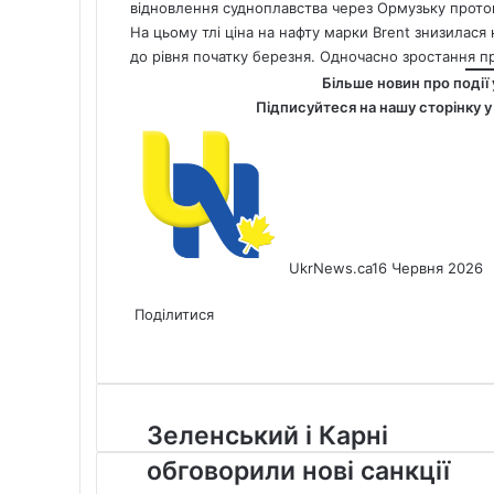
відновлення судноплавства через Ормузьку протоку
На цьому тлі ціна на нафту марки Brent знизилася
до рівня початку березня. Одночасно зростання 
Більше новин про події 
Підписуйтеся на нашу сторінку 
UkrNews.ca
16 Червня 2026
Facebook
X
LinkedIn
Tumblr
Pinterest
Reddit
Pocket
Messenger
Messenger
WhatsApp
Telegram
Viber
Share
Print
via
Поділитися
Facebook
X
LinkedIn
Tumblr
Pinterest
Reddit
Pocket
Messenger
Messenger
WhatsApp
Telegram
Viber
Email
Share
Print
via
Email
Зеленський
Зеленський і Карні
і
обговорили нові санкції
Карні