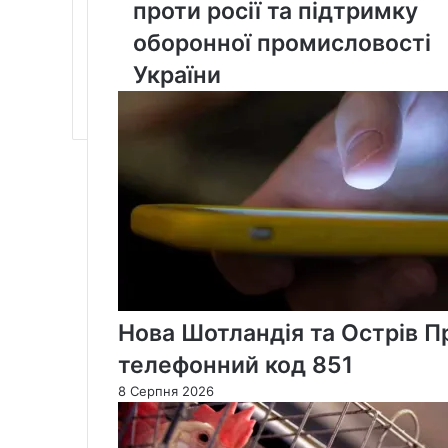
обговорили
проти росії та підтримку
нові
оборонної промисловості
санкції
проти
України
росії
та
підтримку
оборонної
промисловості
України
Нова Шотландія та Острів 
телефонний код 851
8 Серпня 2026