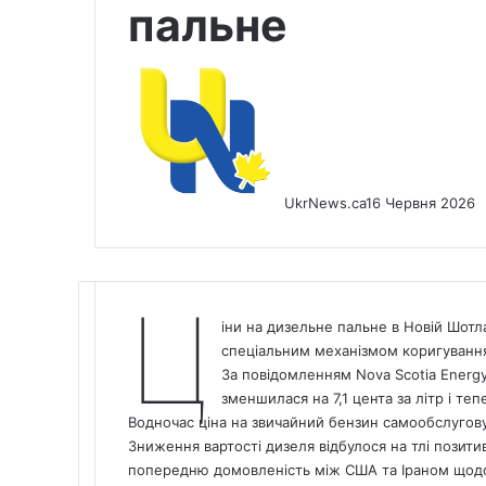
пальне
UkrNews.ca
16 Червня 2026
Ц
іни на дизельне пальне в Новій Шотла
спеціальним механізмом коригування 
За повідомленням Nova Scotia Energy 
зменшилася на 7,1 цента за літр і теп
Водночас ціна на звичайний бензин самообслугову
Зниження вартості дизеля відбулося на тлі позитив
попередню домовленість між США та Іраном щод