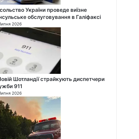
сольство України проведе виїзне
нсульське обслуговування в Галіфаксі
Липня 2026
Новій Шотландії страйкують диспетчери
ужби 911
Липня 2026