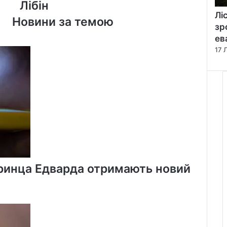
співвласник
Лібін
«Калгарі
Лі
Новини за темою
Флеймс»
зр
Алвін
ев
Лібін
17 
Принца Едварда отримають новий