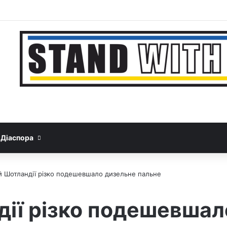
Facebook
YouTube
Instagram
Telegram
Sideba
Google News
Threads
Діаспора
й Шотландії різко подешевшало дизельне пальне
дії різко подешевшал