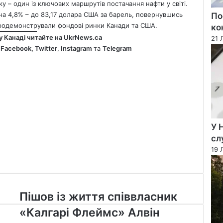
 – один із ключових маршрутів постачання нафти у світі.
 на 4,8% – до 83,17 долара США за барель, повернувшись
По
продемонстрували фондові ринки Канади та США.
ко
у Канаді читайте на
UkrNews.ca
21 
у
Facebook
,
Twitter
,
Instagram
та
Telegram
У 
сл
19 
Пішов
Пішов із життя співвласник
із
«Калгарі Флеймс» Алвін
життя