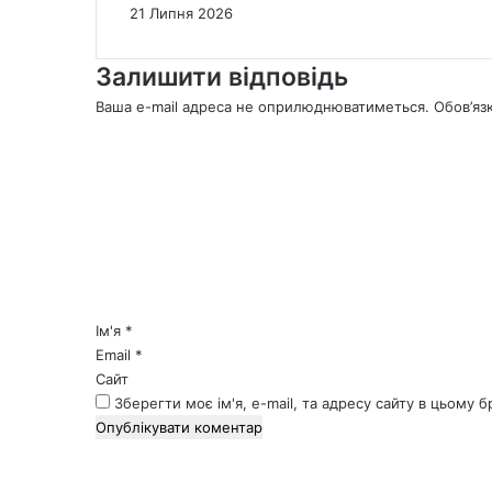
21 Липня 2026
Залишити відповідь
Ваша e-mail адреса не оприлюднюватиметься.
Обов’яз
К
о
м
е
н
т
а
р
*
Ім'я
*
Email
*
Сайт
Зберегти моє ім'я, e-mail, та адресу сайту в цьому 