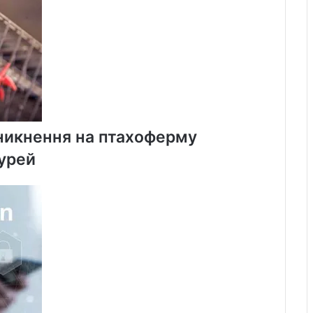
оникнення на птахоферму
курей