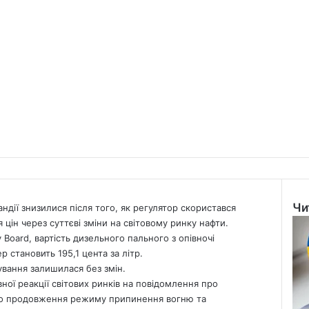
Чи
ндії знизилися після того, як регулятор скористався
Clo
цін через суттєві зміни на світовому ринку нафти.
Board, вартість дизельного пального з опівночі
ер становить 195,1 цента за літр.
вання залишилася без змін.
ної реакції світових ринків на повідомлення про
о продовження режиму припинення вогню та