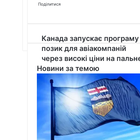
via
Поділитися
Facebook
X
LinkedIn
Tumblr
Pinterest
Reddit
Pocket
Messenger
Messenger
WhatsApp
Telegram
Viber
Email
Share
Print
via
Email
Канада
Канада запускає програму
запускає
позик для авіакомпаній
програму
позик
через високі ціни на пальн
для
Новини за темою
авіакомпаній
через
високі
ціни
на
пальне