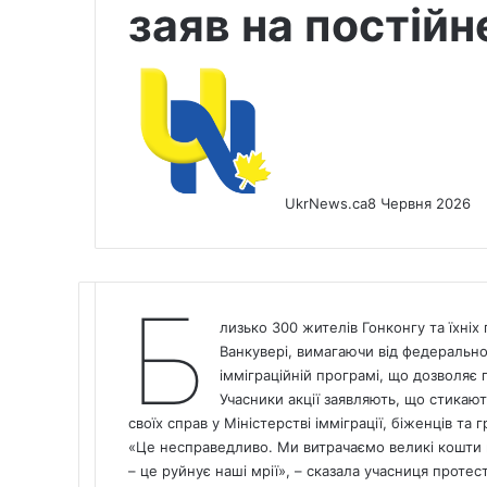
заяв на постій
UkrNews.ca
8 Червня 2026
Б
лизько 300 жителів Гонконгу та їхніх
Ванкувері, вимагаючи від федерально
імміграційній програмі, що дозволяє
Учасники акції заявляють, що стикаю
своїх справ у Міністерстві імміграції, біженців та
«Це несправедливо. Ми витрачаємо великі кошти 
– це руйнує наші мрії», – сказала учасниця протес