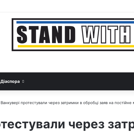
Facebook
YouTube
Instagram
Telegram
Sideb
Google News
Threads
Діаспора
 Ванкувері протестували через затримки в обробці заяв на постійне
отестували через зат