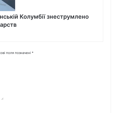
анській Колумбії знеструмлено
арств
кові поля позначені
*