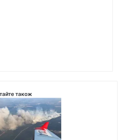
тайте також
se