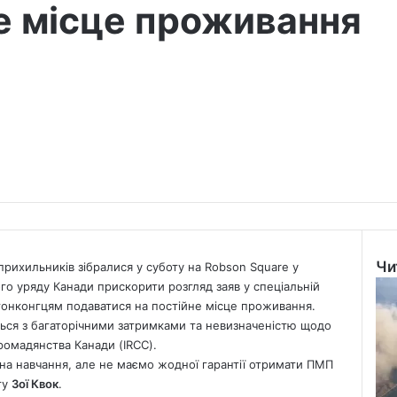
не місце проживання
Чи
 прихильників зібралися у суботу на Robson Square у
Clo
го уряду Канади прискорити розгляд заяв у спеціальній
 гонконгцям подаватися на постійне місце проживання.
ться з багаторічними затримками та невизначеністю щодо
 громадянства Канади (IRCC).
на навчання, але не маємо жодної гарантії отримати ПМП
ту
Зої Квок
.