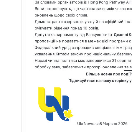
За словами організаторів із Hong Kong Pathway Alli
Вони наголошують, що частина заявників чекає вж
оновлень щодо своїх справ.
Демонстранти звертають увагу й на офіційний інст
очікувати рішення понад 10 років.
Депутатка парламенту від Ванкувера-Іст
Дженні К
пропозиції не подаватися в межах цієї програми 
Федеральний уряд запровадив спеціальні імміграці
ухвалення Китаєм закону про національну безпеку
Наразі чинна політика має завершитися 31 серпня
обробку заяв, забезпечити прозорі оновлення та в
Більше новин про події 
Підписуйтеся на нашу сторінку 
UkrNews.ca
8 Червня 2026
Facebook
X
LinkedIn
Tumblr
Pinterest
Reddit
Pocket
Messenger
Messenger
WhatsApp
Telegram
Viber
Share
Print