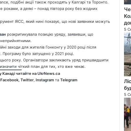
ance, подібні акції також проходять у Калгарі та Торонто.
е роками, а деякі – понад півтора року без жодних
Че
Ко
румент IRCC, який нині показує, що нові заявники можуть
до
5 С
ван
розкритикувала позицію уряду, заявивши, що
є неприйнятними.
йні заходи для жителів Гонконгу у 2020 році після
. Програму було запущено у 2021 році.
 цього року. Організатори закликають уряд пришвидшити
изначити чіткий план для тих, хто вже чекає.
у Канаді читайте на
UkrNews.ca
у
Facebook
,
Twitter
,
Instagram
та
Telegram
Лі
бу
5 С