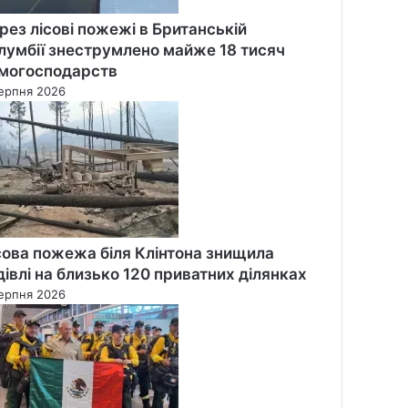
рез лісові пожежі в Британській
лумбії знеструмлено майже 18 тисяч
могосподарств
ерпня 2026
сова пожежа біля Клінтона знищила
дівлі на близько 120 приватних ділянках
ерпня 2026