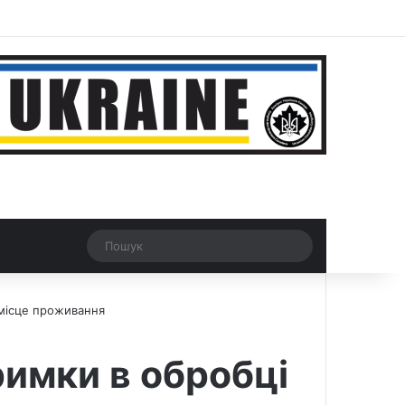
ar
Рандомна новина
Switch skin
Пошук
 місце проживання
римки в обробці