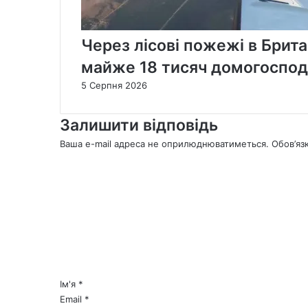
Через лісові пожежі в Брит
майже 18 тисяч домогоспод
5 Серпня 2026
Залишити відповідь
Ваша e-mail адреса не оприлюднюватиметься.
Обов’яз
К
о
м
е
н
т
а
р
*
Ім'я
*
Email
*