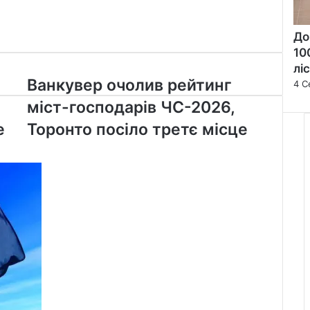
До
10
лі
Ванкувер
Ванкувер очолив рейтинг
4 С
очолив
міст-господарів ЧС-2026,
рейтинг
міст-
е
Торонто посіло третє місце
господарів
ЧС-2026,
Торонто
посіло
третє
місце