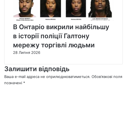
В Онтаріо викрили найбільшу
в історії поліції Галтону
мережу торгівлі людьми
28 Липня 2026
Залишити відповідь
Ваша e-mail адреса не оприлюднюватиметься.
Обов’язкові поля
позначені
*
К
о
м
е
н
т
а