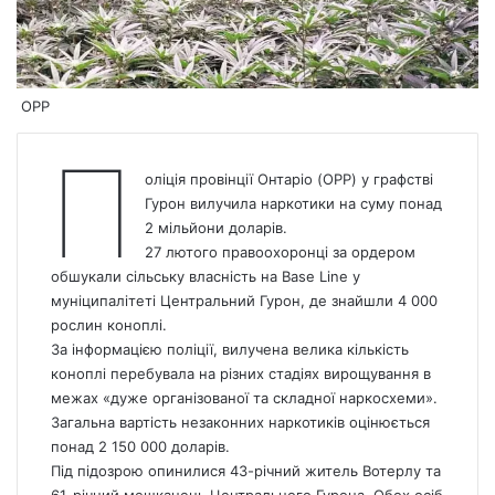
OPP
П
оліція провінції Онтаріо (OPP) у графстві
Гурон вилучила
наркотики
на суму понад
2 мільйони доларів.
27 лютого правоохоронці за ордером
обшукали сільську власність на Base Line у
муніципалітеті Центральний Гурон, де знайшли 4 000
рослин коноплі.
За інформацією поліції, вилучена велика кількість
коноплі перебувала на різних стадіях вирощування в
межах «дуже організованої та складної наркосхеми».
Загальна вартість незаконних наркотиків оцінюється
понад 2 150 000 доларів.
Під підозрою опинилися 43-річний житель Вотерлу та
61-річний мешканець Центрального Гурона. Обох осіб