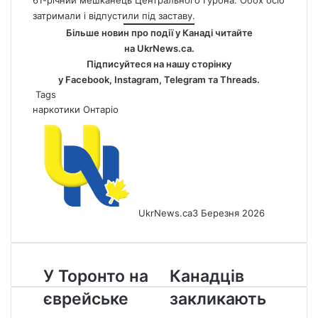
затримали і відпустили під заставу.
Більше новин про події у Канаді читайте
на
UkrNews.ca
.
Підписуйтеся на нашу сторінку
у
Facebook
,
Instagram,
Telegram
та
Threads
.
Tags
наркотики
Онтаріо
UkrNews.ca
3 Березня 2026
У
Канадців
У Торонто на
Канадців
Торонто
закликають
єврейське
закликають
на
не
єврейське
подорожувати