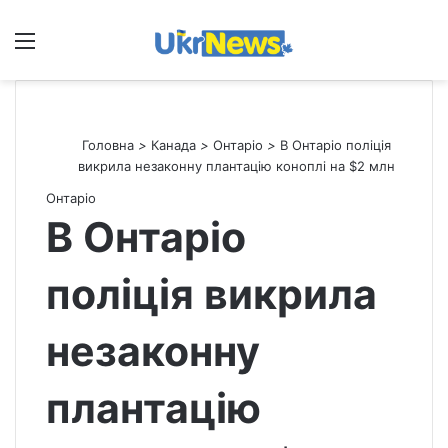
Меню
П
Головна
>
Канада
>
Онтаріо
>
В Онтаріо поліція
викрила незаконну плантацію коноплі на $2 млн
Онтаріо
В Онтаріо
поліція викрила
незаконну
плантацію