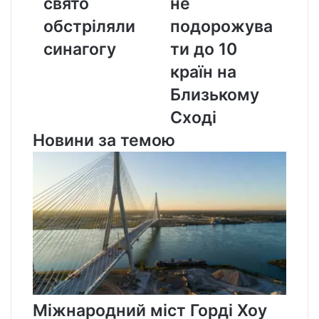
свято
не
свято
до
обстріляли
подорожува
обстріляли
10
синагогу
країн
синагогу
ти до 10
на
країн на
Близькому
Сході
Близькому
Сході
Новини за темою
Міжнародний міст Горді Хоу