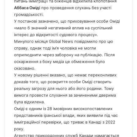
питань імміграції та біженців відхилила клопотання
Аббаса Оміді
про проведення слухань без участі
громадськості.
У постанові зазначено, що приховування особи Оміді
«мало б значний негативний вплив на суспільний
інтерес до відкритості судового процесу».
Минулого місяця Global
News
повідомило про цю
справу, однак тоді ім’я чоловіка не могли
оприлюднити через заборону на публікацію. Після
оскарження з боку медіа це обмеження було
скасовано.
У новому рішенні вказано, що немає переконливих
доказів того, що розкриття особи Оміді створить
реальну загрозу для нього або його родини. Тому
вимога провести слухання за зачиненими дверима
була відхилена.
Оміді є одним із 28 імовірних високопоставлених
представників іранської влади, яких виявили під час
імміграційної перевірки, що триває в Канаді з 2022
року.
Агентство прикордонних служб Канади намагається