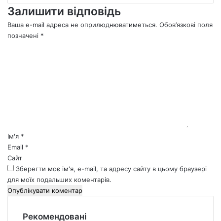
Залишити відповідь
Ваша e-mail адреса не оприлюднюватиметься.
Обов’язкові поля
позначені
*
К
о
м
е
н
т
а
р
*
Ім'я
*
Email
*
Сайт
Зберегти моє ім'я, e-mail, та адресу сайту в цьому браузері
для моїх подальших коментарів.
Рекомендовані