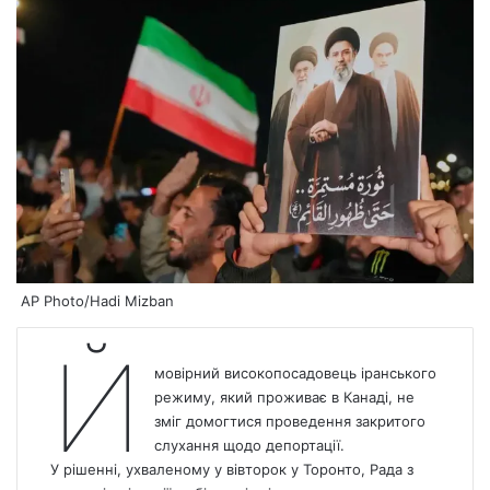
AP Photo/Hadi Mizban
Й
мовірний високопосадовець іранського
режиму, який проживає в Канаді, не
зміг домогтися проведення закритого
слухання щодо депортації.
У рішенні, ухваленому у вівторок у Торонто, Рада з