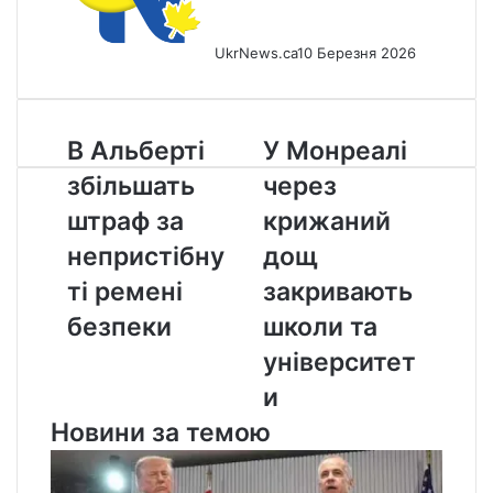
UkrNews.ca
10 Березня 2026
В
У
В Альберті
У Монреалі
Альберті
Монреалі
збільшать
через
збільшать
через
штраф
крижаний
штраф за
крижаний
за
дощ
непристібну
дощ
непристібнуті
закривають
ремені
школи
ті ремені
закривають
безпеки
та
безпеки
школи та
університети
університет
и
Новини за темою