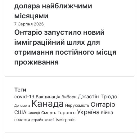
долара найближчими
місяцями
7 Серпня 2026
Онтаріо запустило новий
імміграційний шлях для
отримання постійного місця
проживання
Теги
Джастін Трюдо
covid-19
Вакцинація
Вибори
Канада
Онтаріо
Нерухомість
Допомога
Україна
США
війна
Торонто
Смерть
Санкції
пожежа
імміграція
страйк
хокей