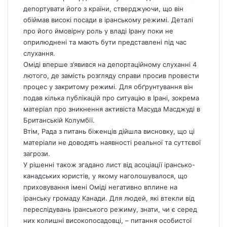
депортувати його з країни, стверджуючи, що він
обіймав високі посади в іранському режимі. Деталі
про його ймовірну роль у владі Ірану поки не
оприлюднені та мають бути представлені під час
слухання.
Оміді вперше з’явився на депортаційному слуханні 4
лютого, де замість розгляду справи просив провести
процес у закритому режимі. Для обґрунтування він
подав кілька публікацій про ситуацію в Ірані, зокрема
матеріал про зникнення активіста Масуда Масджуді в
Британській Колумбії.
Втім, Рада з питань біженців дійшла висновку, що ці
матеріали не доводять наявності реальної та суттєвої
загрози.
У рішенні також згадано лист від асоціації ірансько-
канадських юристів, у якому наголошувалося, що
приховування імені Оміді негативно вплине на
іранську громаду Канади. Для людей, які втекли від
переслідувань іранського режиму, знати, чи є серед
них колишні високопосадовці, – питання особистої