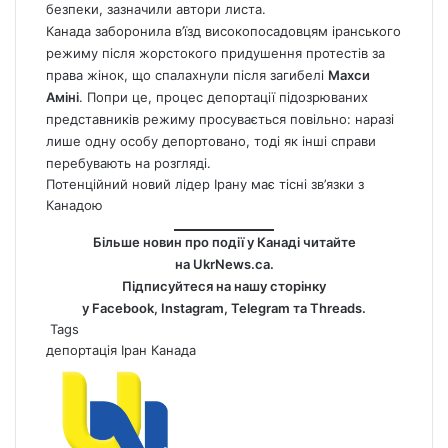
безпеки, зазначили автори листа.
Канада
заборонила в’їзд високопосадовцям іранського
режиму після жорстокого придушення протестів за
права жінок, що спалахнули після загибелі
Махси
Аміні
. Попри це, процес депортації підозрюваних
представників режиму просувається повільно: наразі
лише одну особу депортовано, тоді як інші справи
перебувають на розгляді.
Потенційний новий лідер Ірану має тісні зв’язки з
Канадою
Більше новин про події у Канаді читайте
на
UkrNews.ca
.
Підписуйтеся на нашу сторінку
у
Facebook
,
Instagram,
Telegram
та
Threads
.
Tags
депортація
Іран
Канада