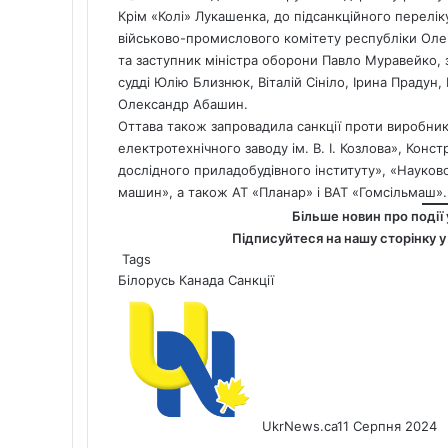
Крім «Колі» Лукашенка,
до підсанкційного перелі
військово-промислового комітету республіки Оле
та заступник міністра оборони Павло Муравейко, 
судді Юлію Близнюк, Віталій Сініло, Ірина Прадун
Олександр Абашин.
Оттава також запровадила санкції проти виробникі
електротехнічного заводу ім. В. І. Козлова», Кон
дослідного приладобудівного інституту», «Науко
машин», а також АТ «Планар» і ВАТ «Гомсільмаш».
Більше новин про події 
Підписуйтеся на нашу сторінку 
Tags
Білорусь
Канада
Санкції
UkrNews.ca
11 Серпня 2024
Facebook
X
LinkedIn
Tumblr
Pinterest
Reddit
Pocket
Messenger
Messenger
WhatsApp
Telegram
Viber
Share
Print