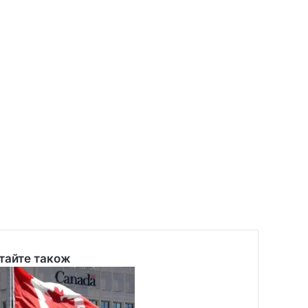
тайте також
se