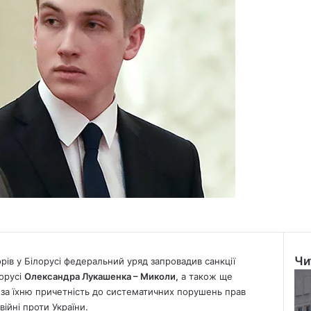
Чи
ів у Білорусі федеральний уряд запровадив санкції
Clo
орусі
Олександра Лукашенка – Миколи,
а також ще
, за їхню причетність до систематичних порушень прав
війні проти України.