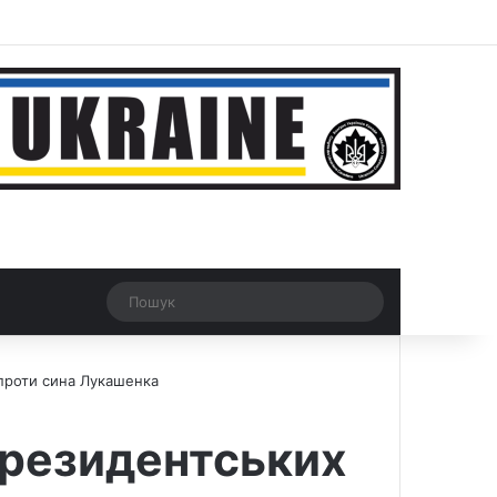
r
Рандомна новина
Switch skin
Пошук
ї проти сина Лукашенка
 президентських