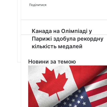
via
Поділитися
Facebook
X
LinkedIn
Tumblr
Pinterest
Reddit
Pocket
Messenger
Messenger
WhatsApp
Telegram
Viber
Email
Share
Print
via
Email
Канада
Канада на Олімпіаді у
на
Парижі здобула рекордну
Олімпіаді
у
кількість медалей
Парижі
здобула
рекордну
Новини за темою
кількість
медалей