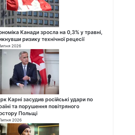
ономіка Канади зросла на 0,3% у травні,
икнувши ризику технічної рецесії
Липня 2026
рк Карні засудив російські удари по
раїні та порушення повітряного
остору Польщі
Липня 2026