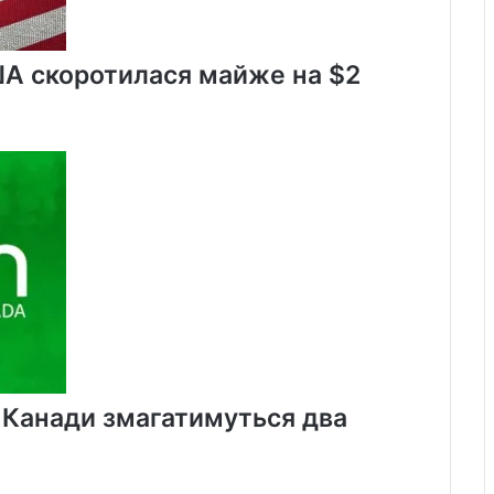
ША скоротилася майже на $2
х Канади змагатимуться два