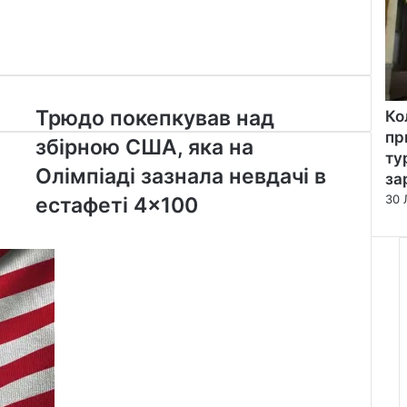
Трюдо
Трюдо покепкував над
Ко
покепкував
пр
збірною США, яка на
над
ту
збірною
Олімпіаді зазнала невдачі в
за
США,
30 
естафеті 4×100
яка
на
Олімпіаді
зазнала
невдачі
в
естафеті
4×100