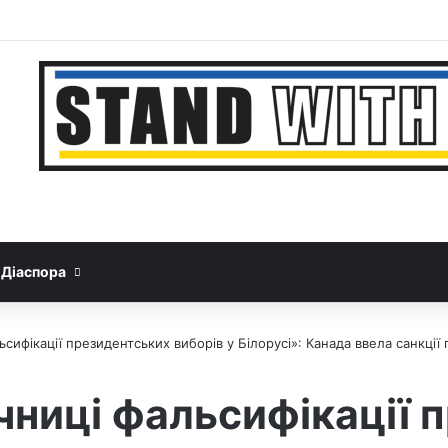
Facebook
YouTube
Instagram
Telegram
Sideba
Google News
Threads
Діаспора
льсифікації президентських виборів у Білорусі»: Канада ввела санкці
ічниці фальсифікації