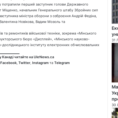
ку потрапили
перший заступник голови Державного
г Міщенко, начальник Генерального штабу Збройних сил
заступника міністра оборони з озброєння Андрій Федіна,
, Валентина Новікова, Вадим Мозоль та
Ек
в та ремонтиків військової техніки, зокрема «Мінського
ун
структорського бюро «Дисплей», «Мінського науково-
31 
во-дослідницького інституту електронних обчислювальних
у Канаді читайте на
UkrNews.ca
у
Facebook
,
Twitter
,
Instagram
та
Telegram
Ма
Ук
пр
30 