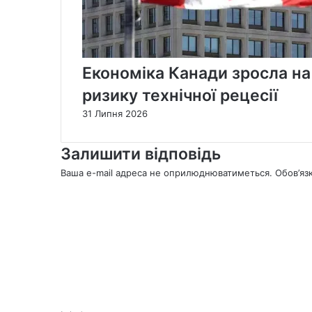
Економіка Канади зросла на
ризику технічної рецесії
31 Липня 2026
Залишити відповідь
Ваша e-mail адреса не оприлюднюватиметься.
Обов’яз
К
о
м
е
н
т
а
р
*