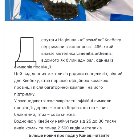
Д
епутати Національної асамблеї Квебеку
підтримали законопроєкт 496, який
визнає метелика
Limenitis arthemis
,
відомого як білий адмірал, одним із
символів провінції.
Цей вид денних метеликів родини сонцевиків, рідний
для Квебеку, став першою офіційною комахою
провінції після багаторічної кампанії на його
підтримку.
У законодавстві вже закріплені офіційні символи
провінції: дерево – жовта береза, квітка – ірис
блакитний, птах – сова сніжна.
Водночас у Квебеку налічується від 25 до 30 тисяч
видів комах та понад 2 500 видів метеликів.
Більше новин про події у Канаді читайте