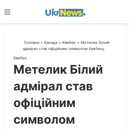
Меню
П
Головна
>
Канада
>
Квебек
>
Метелик Білий
адмірал став офіційним символом Квебеку
Квебек
Метелик Білий
адмірал став
офіційним
символом