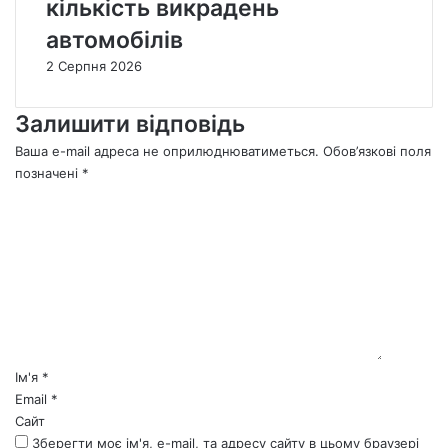
кількість викрадень
автомобілів
2 Серпня 2026
Залишити відповідь
Ваша e-mail адреса не оприлюднюватиметься.
Обов’язкові поля
позначені
*
К
о
м
е
н
т
а
р
*
Ім'я
*
Email
*
Сайт
Зберегти моє ім'я, e-mail, та адресу сайту в цьому браузері