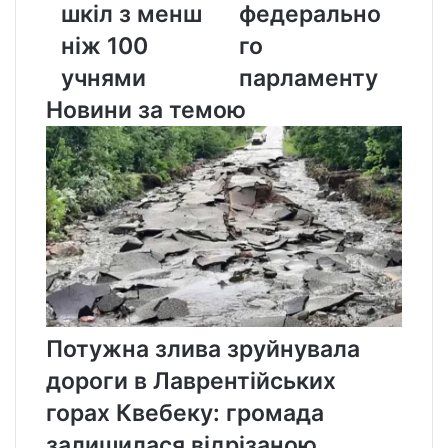
з
до
шкіл з менш
федерально
менш
федерального
ніж 100
го
ніж
парламенту
100
учнями
парламенту
учнями
Новини за темою
Потужна злива зруйнувала
дороги в Лаврентійських
горах Квебеку: громада
залишилася відрізаною