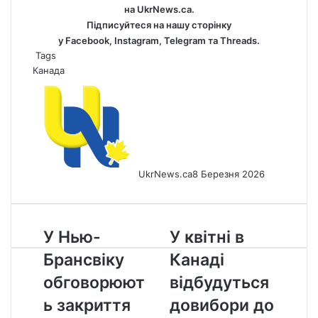
на
UkrNews.ca
.
Підписуйтеся на нашу сторінку
у
Facebook
,
Instagram,
Telegram
та
Threads
.
Tags
Канада
UkrNews.ca
8 Березня 2026
У
У
У Нью-
У квітні в
Нью-
квітні
Брансвіку
Канаді
Брансвіку
в
обговорюють
Канаді
обговорюют
відбудуться
закриття
відбудуться
ь закриття
довибори до
шкіл
довибори