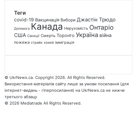
Теги
Джастін Трюдо
covid-19
Вакцинація
Вибори
Канада
Онтаріо
Нерухомість
Допомога
Україна
США
війна
Торонто
Смерть
Санкції
пожежа
імміграція
страйк
хокей
© UkrNews.ca. Copyright 2026. All Rights Reserved.
Використання матеріалів сайту лише за умови посилання (для
інтернет-видань - гіперпосилання) на UkrNews.ca не нижче
третього абзацу
© 2026 Mediatrade All Rights Reserved.
Facebook
YouTube
Instagram
Telegram
Facebook
X
WhatsApp
Google
Threads
Telegram
Viber