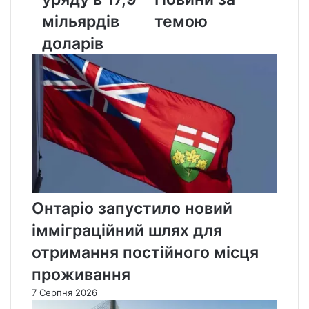
17,9
мільярдів
темою
мільярдів
доларів
доларів
Онтаріо запустило новий
імміграційний шлях для
отримання постійного місця
проживання
7 Серпня 2026