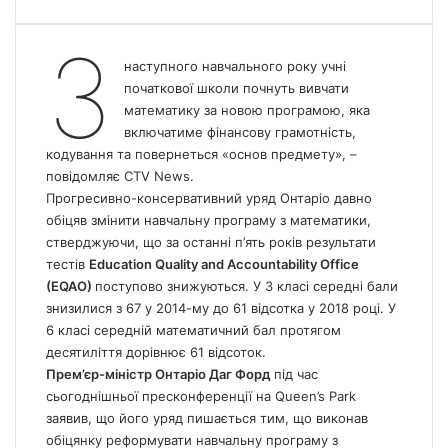
З
наступного навчального року учні
початкової школи почнуть вивчати
математику за новою програмою, яка
включатиме фінансову грамотність,
кодування та повернеться «основ предмету», –
повідомляє
СTV News
.
Прогресивно-консервативний уряд Онтаріо давно
обіцяв змінити навчальну програму з математики,
стверджуючи, що за останні п’ять років результати
тестів
Education Quality and Accountability Office
(EQAO)
поступово знижуються. У 3 класі середні бали
знизилися з 67 у 2014-му до 61 відсотка у 2018 році. У
6 класі середній математичний бал протягом
десятиліття дорівнює 61 відсоток.
Прем’єр-міністр Онтаріо Даг Форд
під час
сьогоднішньої пресконференції на Queen’s Park
заявив, що його уряд пишається тим, що виконав
обіцянку реформувати навчальну програму з