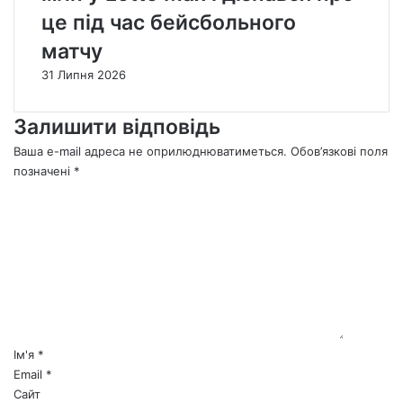
це під час бейсбольного
матчу
31 Липня 2026
Залишити відповідь
Ваша e-mail адреса не оприлюднюватиметься.
Обов’язкові поля
позначені
*
К
о
м
е
н
т
а
р
*
Ім'я
*
Email
*
Сайт