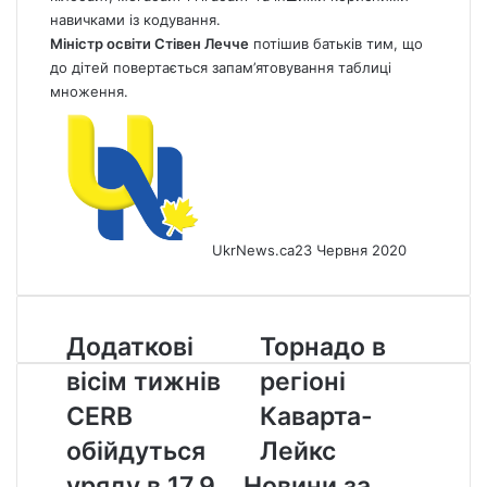
навичками із кодування.
Міністр освіти Стівен Лечче
потішив батьків тим, що
до дітей повертається запам’ятовування таблиці
множення.
UkrNews.ca
23 Червня 2020
Додаткові
Торнадо
Додаткові
Торнадо в
вісім
в
вісім тижнів
регіоні
тижнів
регіоні
CERB
Каварта-
CERB
Каварта-
обійдуться
Лейкс
обійдуться
Лейкс
уряду
в
уряду в 17,9
Новини за