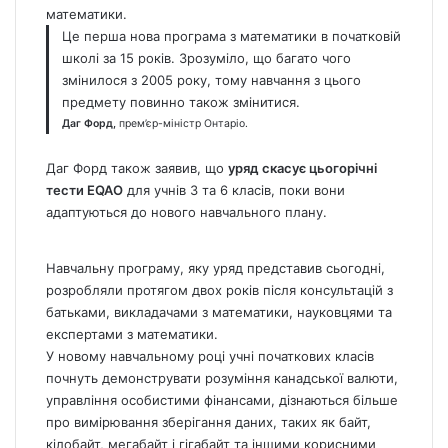
математики.
Це перша нова програма з математики в початковій
школі за 15 років. Зрозуміло, що багато чого
змінилося з 2005 року, тому навчання з цього
предмету повинно також змінитися.
Даг Форд,
прем’єр-міністр Онтаріо.
Даг Форд також заявив, що
уряд скасує цьогорічні
тести EQAO
для учнів 3 та 6 класів, поки вони
адаптуються до нового навчального плану.
Навчальну програму, яку уряд представив сьогодні,
розробляли протягом двох років після консультацій з
батьками, викладачами з математики, науковцями та
експертами з математики.
У новому навчальному році учні початкових класів
почнуть демонструвати розуміння канадської валюти,
управління особистими фінансами, дізнаються більше
про вимірювання зберігання даних, таких як байт,
кілобайт, мегабайт і гігабайт та іншими корисними