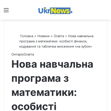
Меню
П
Головна
>
Новини
>
Освіта
>
Нова навчальна
програма з математики: особисті фінанси,
кодування та табличка множення «на зубок»
Онтаріо
Освіта
Нова навчальна
програма з
математики:
особисті