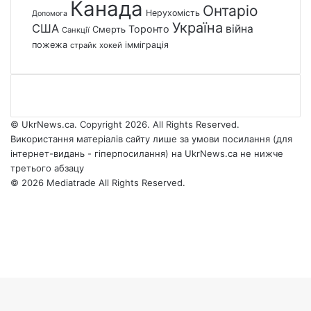
Канада
Онтаріо
Нерухомість
Допомога
Україна
США
війна
Торонто
Смерть
Санкції
пожежа
імміграція
страйк
хокей
© UkrNews.ca. Copyright 2026. All Rights Reserved.
Використання матеріалів сайту лише за умови посилання (для
інтернет-видань - гіперпосилання) на UkrNews.ca не нижче
третього абзацу
© 2026 Mediatrade All Rights Reserved.
Facebook
YouTube
Instagram
Telegram
Facebook
X
WhatsApp
Google
Threads
Telegram
Viber
Back
News
to
top