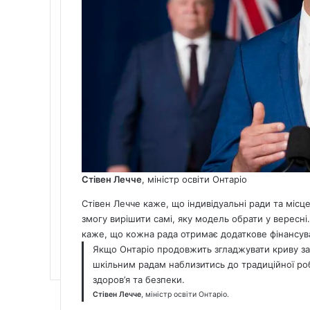
Стівен Лечче
, міністр освіти Онтаріо
Стівен Лечче каже, що індивідуальні ради та місц
змогу вирішити самі, яку модель обрати у вересні.
каже, що кожна рада отримає додаткове фінансув
Якщо Онтаріо продовжить згладжувати криву за
шкільним радам наблизитись до традиційної ро
здоров’я та безпеки.
Стівен Лечче
, міністр освіти Онтаріо.