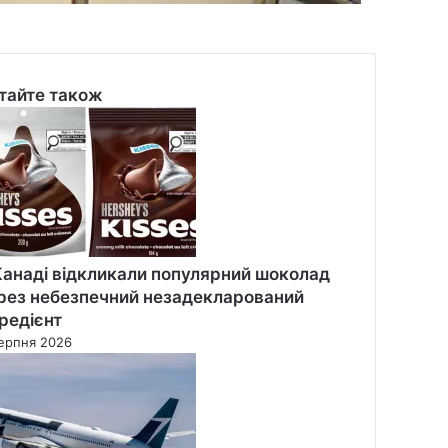
тайте також
se
Канаді відкликали популярний шоколад
рез небезпечний незадекларований
гредієнт
ерпня 2026