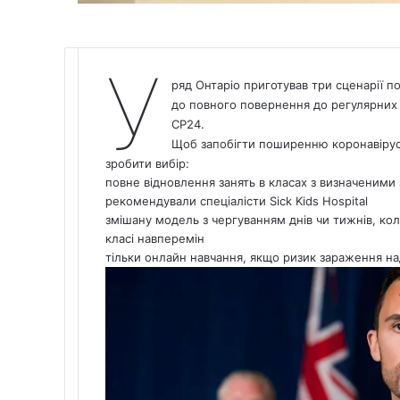
У
ряд Онтаріо приготував три сценарії п
до повного повернення до регулярних з
CP24
.
Щоб запобігти поширенню коронавіру
зробити вибір:
повне відновлення занять в класах з визначеними 
рекомендували спеціалісти Sick Kids Hospital
змішану модель з чергуванням днів чи тижнів, кол
класі навперемін
тільки онлайн навчання, якщо ризик зараження н