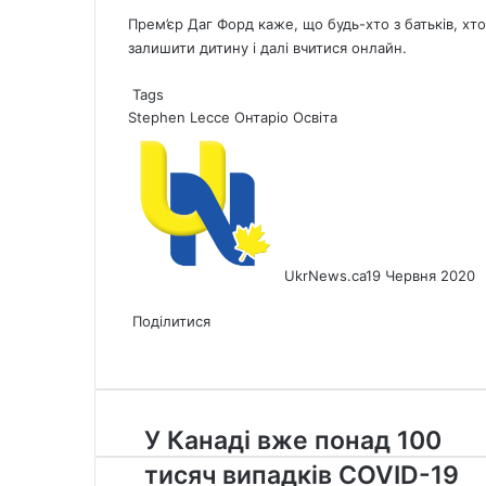
Прем’єр Даг Форд каже, що будь-хто з батьків, х
залишити дитину і далі вчитися онлайн.
Tags
Stephen Lecce
Онтаріо
Освіта
UkrNews.ca
19 Червня 2020
Facebook
X
LinkedIn
Tumblr
Pinterest
Reddit
Pocket
Messenger
Messenger
WhatsApp
Telegram
Viber
Share
Print
via
Поділитися
Facebook
X
LinkedIn
Tumblr
Pinterest
Reddit
Pocket
Messenger
Messenger
WhatsApp
Telegram
Viber
Email
Share
Print
via
Email
У
У Канаді вже понад 100
Канаді
тисяч випадків COVID-19
вже