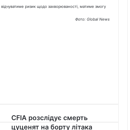
то відчуватиме ризик щодо захворюваності, матиме змогу
Фото: Global
News
CFIA
CFIA розслідує смерть
розслідує
цуценят на борту літака
смерть