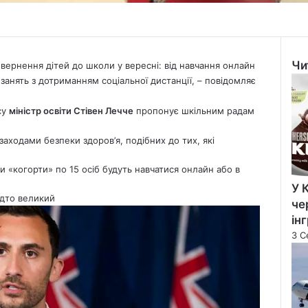
Чи
овернення дітей до школи у вересні: від навчання онлайн
Clo
анять з дотриманням соціальної дистанції, – повідомляє
су
міністр освіти Стівен Лечче
пропонує шкільним радам
заходами безпеки здоров’я, подібних до тих, які
и «когорти» по 15 осіб будуть навчатися онлайн або в
У 
адто великий
че
ін
3 С