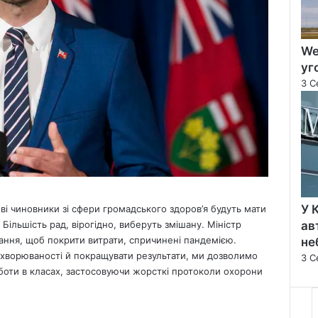
We
уг
3 С
У 
еві чиновники зі сфери громадського здоров’я будуть мати
ав
 Більшість рад, вірогідно, виберуть змішану. Міністр
ання, щоб покрити витрати, спричинені пандемією.
не
хворюваності й покращувати результати, ми дозволимо
3 С
боти в класах, застосовуючи жорсткі протоколи охорони