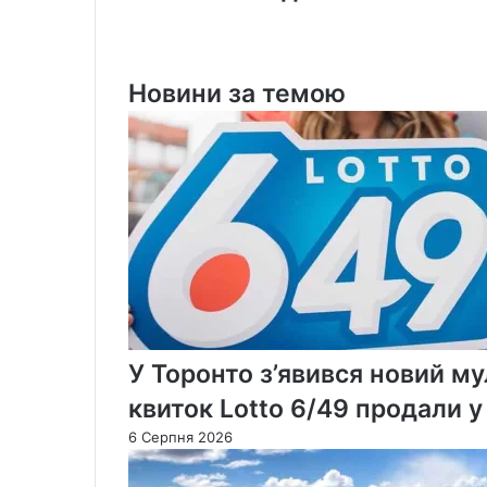
понад
100
тисяч
випадків
Новини за темою
COVID-
19
У Торонто з’явився новий м
квиток Lotto 6/49 продали 
6 Серпня 2026