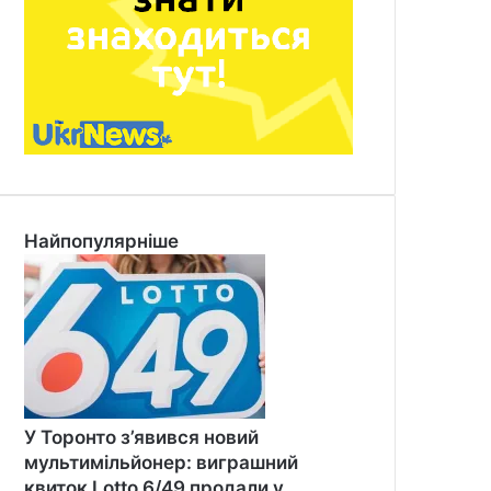
Найпопулярніше
У Торонто з’явився новий
мультимільйонер: виграшний
квиток Lotto 6/49 продали у