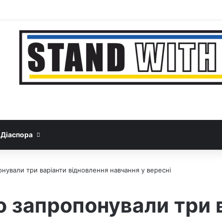
Facebook
YouTube
Instagram
Telegram
Sideba
Google News
Threads
Діаспора
нували три варіанти відновлення навчання у вересні
 запропонували три 