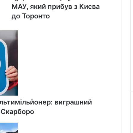
цуценят
МАУ, який прибув з Києва
на
до Торонто
борту
літака
МАУ,
який
прибув
з
Києва
до
Торонто
ультимільйонер: виграшний
у Скарборо