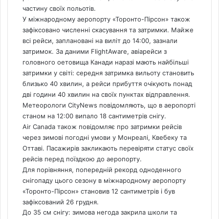
частину своїх польотів.
У міжнародному аеропорту «Торонто-Пірсон» також
зафіксовано численні скасування та затримки. Майже
всі рейси, заплановані на виліт до 14:00, зазнали
затримок. За даними FlightAware, авіарейси з
головного оетовища Канади наразі мають найбільші
затримки у світі: середня затримка вильоту становить
близько 40 хвилин, а рейси прибуття очікують понад
дві години 40 хвилин на своїх пунктах відправлення.
Метеорологи CityNews повідомляють, що в аеропорті
станом на 12:00 випало 18 сантиметрів снігу.
Air Canada також повідомляє про затримки рейсів
через зимові погодні умови у Монреалі, Квебеку та
Оттаві. Пасажирів закликають перевіряти статус своїх
рейсів перед поїздкою до аеропорту.
Для порівняння, попередній рекорд одноденного
снігопаду цього сезону в міжнародному аеропорту
«Торонто-Пірсон» становив 12 сантиметрів і був
зафіксований 26 грудня.
До 35 см снігу: зимова негода закрила школи та