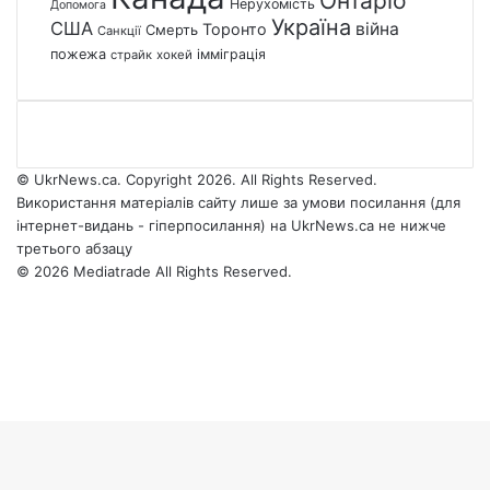
Онтаріо
Нерухомість
Допомога
Україна
США
війна
Торонто
Смерть
Санкції
пожежа
імміграція
страйк
хокей
© UkrNews.ca. Copyright 2026. All Rights Reserved.
Використання матеріалів сайту лише за умови посилання (для
інтернет-видань - гіперпосилання) на UkrNews.ca не нижче
третього абзацу
© 2026 Mediatrade All Rights Reserved.
Facebook
YouTube
Instagram
Telegram
Facebook
X
WhatsApp
Google
Threads
Telegram
Viber
Back
News
to
top
button