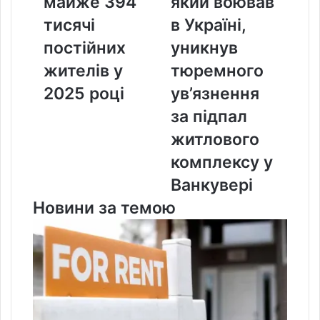
майже 394
який воював
тисячі
в
тисячі
в Україні,
постійних
Україні,
жителів
уникнув
постійних
уникнув
у
тюремного
жителів у
тюремного
2025
ув’язнення
році
за
2025 році
ув’язнення
підпал
за підпал
житлового
комплексу
житлового
у
комплексу у
Ванкувері
Ванкувері
Новини за темою