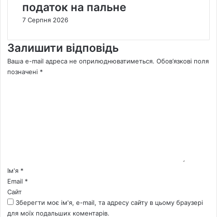
податок на пальне
7 Серпня 2026
Залишити відповідь
Ваша e-mail адреса не оприлюднюватиметься.
Обов’язкові поля
позначені
*
К
о
м
е
н
т
а
р
*
Ім'я
*
Email
*
Сайт
Зберегти моє ім'я, e-mail, та адресу сайту в цьому браузері
для моїх подальших коментарів.