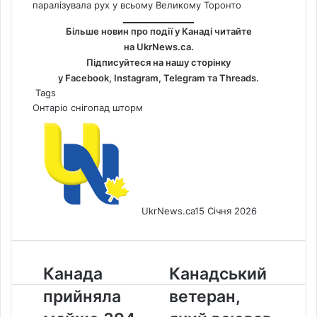
паралізувала рух у всьому Великому Торонто
Більше новин про події у Канаді читайте
на
UkrNews.ca
.
Підписуйтеся на нашу сторінку
у
Facebook
,
Instagram,
Telegram
та
Threads
.
Tags
Онтаріо
снігопад
шторм
UkrNews.ca
15 Січня 2026
Канада
Канадський
Канада
Канадський
прийняла
ветеран,
прийняла
ветеран,
майже
який
394
воював