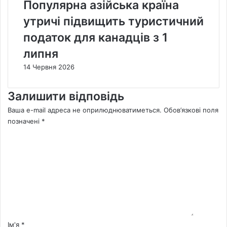
Популярна азійська країна
утричі підвищить туристичний
податок для канадців з 1
липня
14 Червня 2026
Залишити відповідь
Ваша e-mail адреса не оприлюднюватиметься.
Обов’язкові поля
позначені
*
К
о
м
е
н
т
а
р
*
Ім'я
*