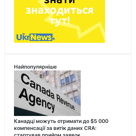
Найпопулярніше
Канадці можуть отримати до $5 000
компенсації за витік даних CRA:
стартував прийом заявок