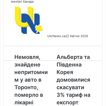
westjet
Канада
UkrNews.ca
22 Квітня 2026
Немовля,
Альберта
Немовля,
Альберта та
знайдене
та
знайдене
Південна
непритомним
Південна
у
Корея
непритомни
Корея
авто
домовилися
м у авто в
домовилися
в
скасувати
Торонто,
3%
Торонто,
скасувати
померло
тариф
померло в
3% тариф на
в
на
лікарні
експорт
лікарні
експорт
нафти