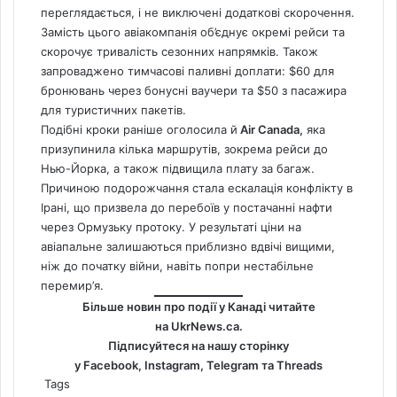
переглядається, і не виключені додаткові скорочення.
Замість цього авіакомпанія об’єднує окремі рейси та
скорочує тривалість сезонних напрямків. Також
запроваджено тимчасові паливні доплати: $60 для
бронювань через бонусні ваучери та $50 з пасажира
для туристичних пакетів.
Подібні кроки раніше оголосила й
Air Canada,
яка
призупинила кілька маршрутів, зокрема рейси до
Нью-Йорка, а також підвищила плату за багаж.
Причиною подорожчання стала ескалація конфлікту в
Ірані, що призвела до перебоїв у постачанні нафти
через Ормузьку протоку. У результаті ціни на
авіапальне залишаються приблизно вдвічі вищими,
ніж до початку війни, навіть попри нестабільне
перемир’я.
Більше новин про події у Канаді читайте
на
UkrNews.ca
.
Підписуйтеся на нашу сторінку
у
Facebook
,
Instagram,
Telegram
та
Threads
Tags