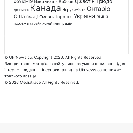
Джастін Трюдо
covid-19
Вакцинація
Вибори
Канада
Онтаріо
Нерухомість
Допомога
Україна
США
війна
Торонто
Смерть
Санкції
пожежа
імміграція
страйк
хокей
© UkrNews.ca. Copyright 2026. All Rights Reserved.
Використання матеріалів сайту лише за умови посилання (для
інтернет-видань - гіперпосилання) на UkrNews.ca не нижче
третього абзацу
© 2026 Mediatrade All Rights Reserved.
Facebook
YouTube
Instagram
Telegram
Facebook
X
WhatsApp
Google
Threads
Telegram
Viber
Back
News
to
top