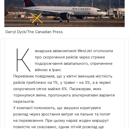
Darryl Dyck/The Canadian Press
К
анадська авіакомпанія WestJet оголосила
про скорочення рейсів через стрімке
подорожчання авіапального, спричинене
війною в Ірані.
Перевізник повідомив, що у квітні зменшив місткість
рейсів приблизно на 1%, у травні – на 3%, а в червні
скорочення сягне майже 6%. Пасажирам, яких
торкнулися зміни, пропонують альтернативні варіанти
перельотів.
У компанії пояснюють, що змушені коригувати
розклад через зростання витрат на пальне та попит
на перевезення. При цьому наразі жоден маршрут
повністю не скасовано, однак літній розклад ще