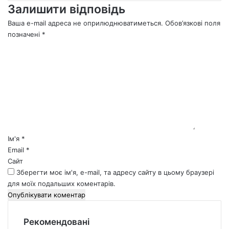
Залишити відповідь
Ваша e-mail адреса не оприлюднюватиметься.
Обов’язкові поля
позначені
*
К
о
м
е
н
т
а
р
*
Ім'я
*
Email
*
Сайт
Зберегти моє ім'я, e-mail, та адресу сайту в цьому браузері
для моїх подальших коментарів.
Рекомендовані