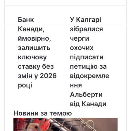
Банк
У
Банк
У Калгарі
Канади,
Калгарі
Канади,
зібралися
ймовірно,
зібралися
залишить
черги
ймовірно,
черги
ключову
охочих
залишить
охочих
ставку
підписати
без
петицію
ключову
підписати
змін
за
ставку без
петицію за
у
відокремлення
2026
Альберти
змін у 2026
відокремле
році
від
році
ння
Канади
Альберти
від Канади
Новини за темою