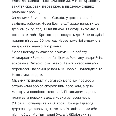
Едварда залишаються зачиненими. У Нью-Брансвіку
заняття скасовані переважно в південно-східних
районах провінції.
За даними Environment
Canada
, у центральних і
західних районах Нової Шотландії може випасти ще
до 5 см снігу, тоді як на півночі та сході, включно з
островом Кейп-Бретон, прогнозують до 15 см опадів і
пориви вітру до 60 км/год. Через заметілі видимість
на дорогах значно погіршена.
Через негоду тимчасово призупинив роботу
міжнародний аеропорт Галіфакса. Частину авіарейсів,
зокрема з Онтаріо, скасовано. Також скасовані або
перенесені поромні рейси між Новою Шотландією та
Ньюфаундлендом.
Міський транспорт у багатьох регіонах працює з
затримками або за скороченим графіком, а деякі
маршрути повністю скасовані. Пасажирам радять
планувати поїздки з додатковим запасом часу.
У Новій Шотландії та на Острові Принца Едварда
державні установи відкриються із запізненням або
після обіду. Муніципальні будівлі, бібліотеки та