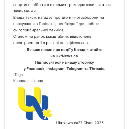
спортивні об’єкти в окремих громадах залишаються
зачиненими.
Влада також нагадує про дію нічної заборони на
паркування в Галіфаксі, необхідної для роботи
снігоприбиральної техніки.
Станом на ранок масштабних відключень
електроенергії в регіоні не зафіксовано.
Більше новин про події у Канаді читайте
на
UkrNews.ca
.
Підписуйтеся на нашу сторінку
у
Facebook
,
Instagram,
Telegram
та
Threads
.
Tags
Канада
снігопад
UkrNews.ca
27 Січня 2026