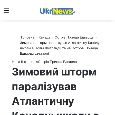
Меню
П
Головна
>
Канада
>
Острів Принца Едварда
>
Зимовий шторм паралізував Атлантичну Канаду:
школи в Новій Шотландії та на Острові Принца
Едварда зачинені
Нова Шотландія
Острів Принца Едварда
Зимовий шторм
паралізував
Атлантичну