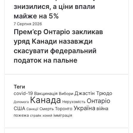
знизилися, а ціни впали
майже на 5%
7 Серпня 2026
Прем’єр Онтаріо закликав
уряд Канади назавжди
скасувати федеральний
податок на пальне
Теги
Джастін Трюдо
covid-19
Вакцинація
Вибори
Канада
Онтаріо
Нерухомість
Допомога
Україна
США
війна
Торонто
Смерть
Санкції
пожежа
імміграція
страйк
хокей