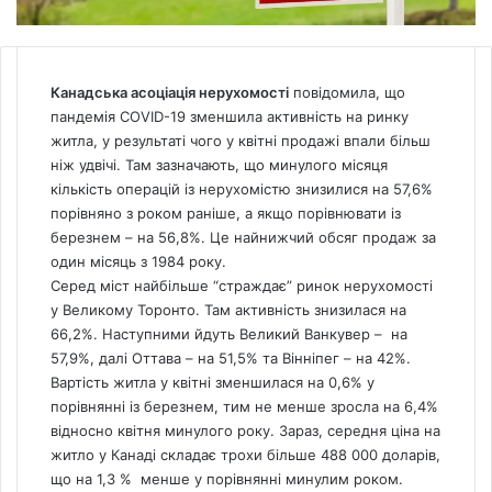
Канадська асоціація нерухомості
повідомила, що
пандемія COVID-19 зменшила активність на ринку
житла, у результаті чого у квітні продажі впали більш
ніж удвічі. Там зазначають, що минулого місяця
кількість операцій із нерухомістю знизилися на 57,6%
порівняно з роком раніше, а якщо порівнювати із
березнем – на 56,8%. Це найнижчий обсяг продаж за
один місяць з 1984 року.
Серед міст найбільше “страждає” ринок нерухомості
у Великому Торонто. Там активність знизилася на
66,2%. Наступними йдуть Великий Ванкувер – на
57,9%, далі Оттава – на 51,5% та Вінніпег – на 42%.
Вартість житла у квітні зменшилася на 0,6% у
порівнянні із березнем, тим не менше зросла на 6,4%
відносно квітня минулого року. Зараз, середня ціна на
житло
у Канаді складає трохи більше 488 000 доларів,
що на 1,3 % менше у порівнянні минулим роком.