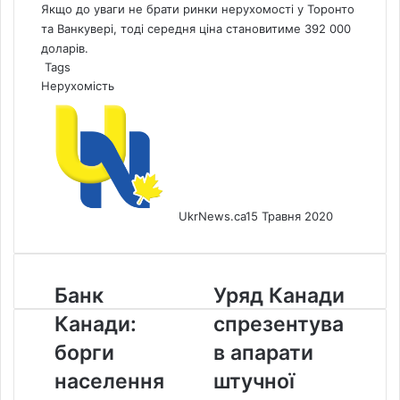
Якщо до уваги не брати ринки нерухомості у Торонто
та Ванкувері, тоді середня ціна становитиме 392 000
доларів.
Tags
Нерухомість
UkrNews.ca
15 Травня 2020
Банк
Уряд
Банк
Уряд Канади
Канади:
Канади
Канади:
спрезентува
борги
спрезентував
населення
апарати
борги
в апарати
та
штучної
населення
штучної
компаній
вентиляції