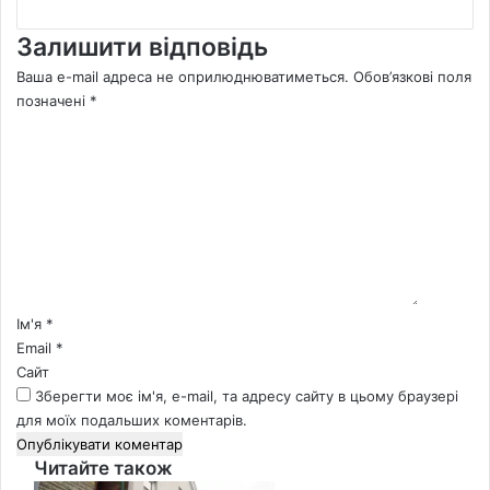
Залишити відповідь
Ваша e-mail адреса не оприлюднюватиметься.
Обов’язкові поля
позначені
*
К
о
м
е
н
т
а
р
*
Ім'я
*
Email
*
Сайт
Зберегти моє ім'я, e-mail, та адресу сайту в цьому браузері
для моїх подальших коментарів.
Читайте також