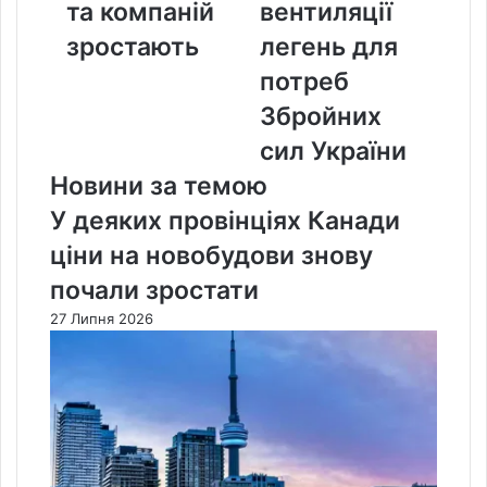
зростають
легень
та компаній
вентиляції
для
зростають
легень для
потреб
Збройних
потреб
сил
Збройних
України
сил України
Новини за темою
У деяких провінціях Канади
ціни на новобудови знову
почали зростати
27 Липня 2026