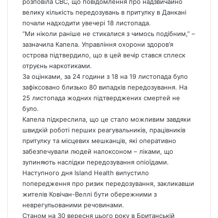
розповіла CBC, що повідомлення про надзвичайно
велику кількість передозувань в притулку в Данкані
почали надходити увечері 18 листопада.
“Ми ніколи раніше не стикалися з чимось подібним,” –
зазначила Капела. Управління охорони здоров’я
острова підтвердило, що в цей вечір стався сплеск
отруєнь наркотиками.
За оцінками, за 24 години з 18 на 19 листопада було
зафіксовано близько 80 випадків передозування. На
25 листопада жодних підтверджених смертей не
було.
Капела підкреслила, що це стало можливим завдяки
швидкій роботі перших реагувальників, працівників
притулку та місцевих мешканців, які оперативно
забезпечували людей налоксоном – ліками, що
зупиняють наслідки передозування опіоїдами.
Наступного дня Island Health випустило
попередження про ризик передозування, закликавши
жителів Ковічан-Веллі бути обережними з
неврегульованими речовинами.
Станом на 30 вересня цього року в Британській