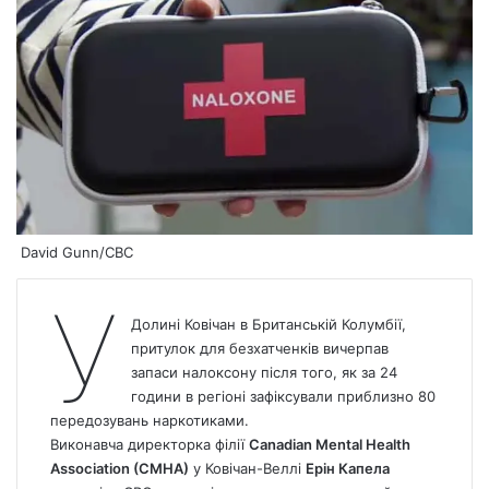
David Gunn/CBC
У
Долині Ковічан в Британській Колумбії,
притулок для безхатченків вичерпав
запаси налоксону після того, як за 24
години в регіоні зафіксували приблизно 80
передозувань наркотиками.
Виконавча директорка філії
Canadian Mental Health
Association (CMHA)
у Ковічан-Веллі
Ерін Капела