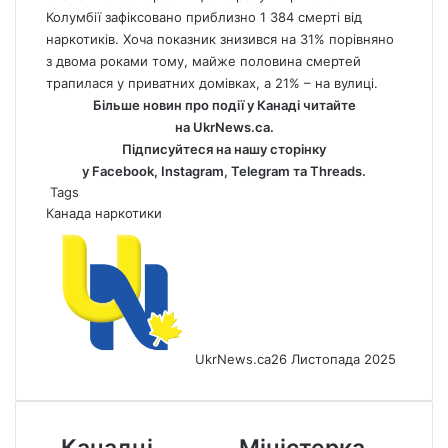
Колумбії зафіксовано приблизно 1 384 смерті від
наркотиків. Хоча показник знизився на 31% порівняно
з двома роками тому, майже половина смертей
трапилася у приватних домівках, а 21% – на вулиці.
Більше новин про події у Канаді читайте
на
UkrNews.ca
.
Підписуйтеся на нашу сторінку
у
Facebook
,
Instagram,
Telegram
та
Threads
.
Tags
Канада
наркотики
UkrNews.ca
26 Листопада 2025
Канадці
Міністерка
Канадці
Міністерка