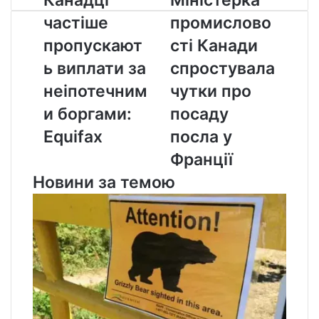
частіше
промисловості
частіше
промислово
пропускають
Канади
виплати
спростувала
пропускают
сті Канади
за
чутки
ь виплати за
спростувала
неіпотечними
про
боргами:
посаду
неіпотечним
чутки про
Equifax
посла
и боргами:
посаду
у
Франції
Equifax
посла у
Франції
Новини за темою