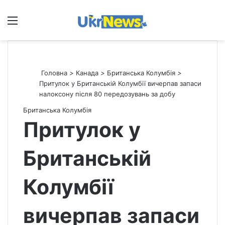
Меню
П
Головна
>
Канада
>
Британська Колумбія
>
Притулок у Британській Колумбії вичерпав запаси
налоксону після 80 передозувань за добу
Британська Колумбія
Притулок у
Британській
Колумбії
вичерпав запаси