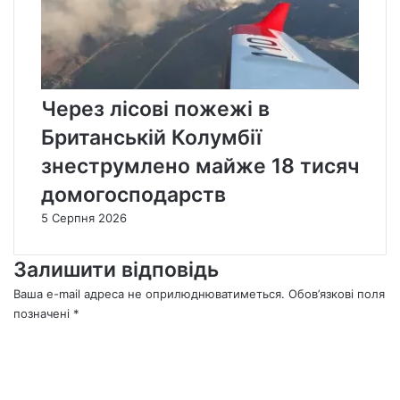
Через лісові пожежі в
Британській Колумбії
знеструмлено майже 18 тисяч
домогосподарств
5 Серпня 2026
Залишити відповідь
Ваша e-mail адреса не оприлюднюватиметься.
Обов’язкові поля
позначені
*
К
о
м
е