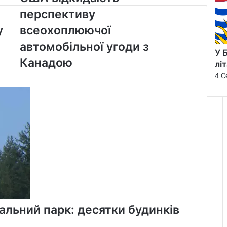
відкидають
перспективу
перспективу
всеохоплюючої
у
всеохоплюючої
автомобільної
автомобільної угоди з
угоди
У 
з
Канадою
лі
Канадою
4 С
альний парк: десятки будинків