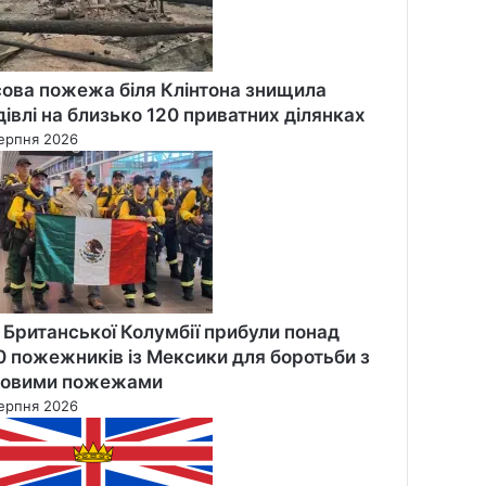
сова пожежа біля Клінтона знищила
дівлі на близько 120 приватних ділянках
ерпня 2026
 Британської Колумбії прибули понад
0 пожежників із Мексики для боротьби з
совими пожежами
ерпня 2026