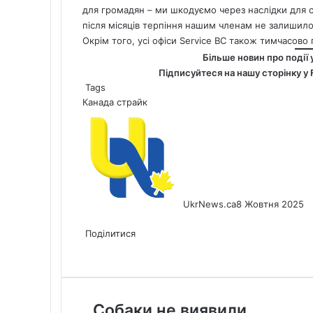
для громадян – ми шкодуємо через наслідки для с
після місяців терпіння нашим членам не залишило
Окрім того, усі офіси Service BC також тимчасов
Більше новин про події 
Підписуйтеся на нашу сторінку у
Tags
Канада
страйк
UkrNews.ca
8 Жовтня 2025
Facebook
X
LinkedIn
Tumblr
Pinterest
Reddit
Pocket
Messenger
Messenger
WhatsApp
Telegram
Viber
Share
Print
via
Поділитися
Facebook
X
LinkedIn
Tumblr
Pinterest
Reddit
Pocket
Messenger
Messenger
WhatsApp
Telegram
Viber
Email
Share
Print
via
Email
Собаки
Собаки не виявили