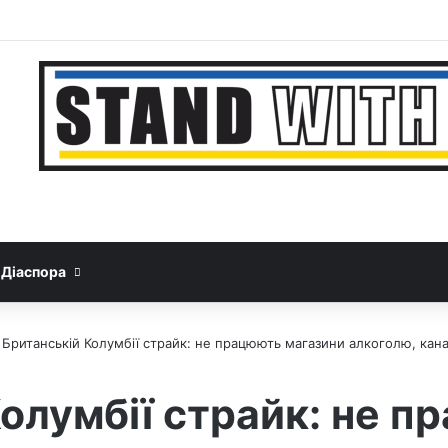
Facebook
YouTube
Instagram
Telegram
Sideb
Google News
Threads
Діаспора
 Британській Колумбії страйк: не працюють магазини алкоголю, канаб
Колумбії страйк: не 