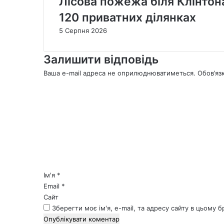
Лісова пожежа біля Клінтон
120 приватних ділянках
5 Серпня 2026
Залишити відповідь
Ваша e-mail адреса не оприлюднюватиметься.
Обов’яз
К
о
м
е
н
т
а
р
*
Ім'я
*
Email
*
Сайт
Зберегти моє ім'я, e-mail, та адресу сайту в цьому 