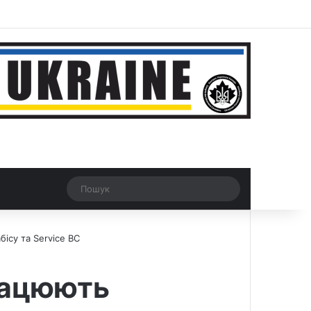
ar
Рандомна новина
Switch skin
Пошук
ісу та Service BC
працюють