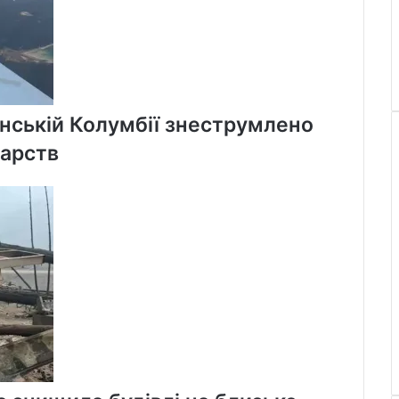
анській Колумбії знеструмлено
арств