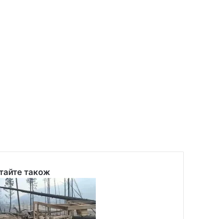
тайте також
se