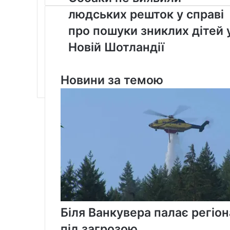
не
людських решток у справі
виявили
людських
про пошуки зниклих дітей 
решток
Новій Шотландії
у
справі
про
Новини за темою
пошуки
зниклих
дітей
у
Новій
Шотландії
Біля Ванкувера палає регіон
під загрозою