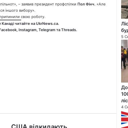
пільнот», – заявив президент профспілки
Пол Фінч.
«Але
ся іншого вибору».
о припинили свою роботу.
Лі
у Канаді читайте на
UkrNews.ca
.
Facebook
,
Instagram,
Telegram
та
Threads
.
бу
5 С
До
10
лі
4 С
США
США відкидають