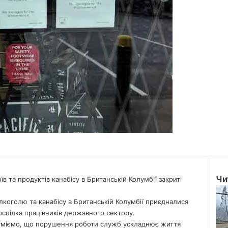
Чи
в та продуктів канабісу в Британській Колумбії закриті
Clo
лкоголю та канабісу в Британській Колумбії приєдналися
фспілка працівників державного сектору.
уміємо, що порушення роботи служб ускладнює життя