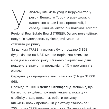
У
лютому кількість угод із нерухомістю у
регоні Великого Торонто зменшилася,
одночасно впали і нові пропозиції, і
середні ціни на
житло
. Як пояснює Toronto
Regional Real Estate Board (TRREB), багато потенційних
покупців відкладають купівлю, очікуючи на
стабілізацію ринку.
За даними TRREB, у лютому було продано 3 868
будинків, що на 6,3% менше порівняно з тим же
місяцем минулого року. Сезонно скориговані дані
показують зниження продажів на 1% у порівнянні з
січнем.
Середня ціна продажу зменшилася на 7,1% до $1 008
968.
Президент TRREB
Деніел Стайнфельд
зазначив, що
багато потенційних покупців чекають, поки ціни
стабілізуються, перш ніж робити покупку.
Кількість нових пропозицій у лютому становила 10
705, що на 17,7% менше, ніж торік. Загальна кількість