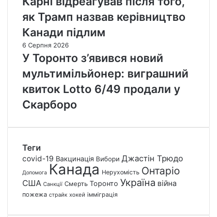
Карні відреагував після того,
як Трамп назвав керівництво
Канади підлим
6 Серпня 2026
У Торонто з’явився новий
мультимільйонер: виграшний
квиток Lotto 6/49 продали у
Скарборо
Теги
Джастін Трюдо
covid-19
Вакцинація
Вибори
Канада
Онтаріо
Нерухомість
Допомога
Україна
США
війна
Торонто
Смерть
Санкції
пожежа
імміграція
страйк
хокей