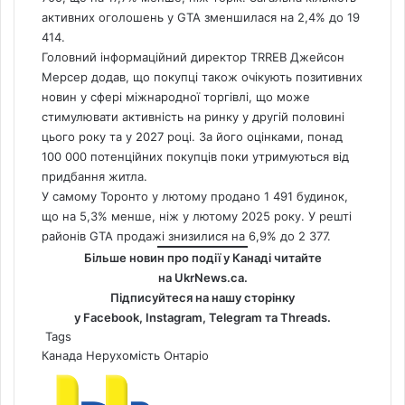
активних оголошень у GTA зменшилася на 2,4% до 19
414.
Головний інформаційний директор TRREB Джейсон
Мерсер додав, що покупці також очікують позитивних
новин у сфері міжнародної торгівлі, що може
стимулювати активність на ринку у другій половині
цього року та у 2027 році. За його оцінками, понад
100 000 потенційних покупців поки утримуються від
придбання житла.
У самому Торонто у лютому продано 1 491 будинок,
що на 5,3% менше, ніж у лютому 2025 року. У решті
районів GTA продажі знизилися на 6,9% до 2 377.
Більше новин про події у Канаді читайте
на
UkrNews.ca
.
Підписуйтеся на нашу сторінку
у
Facebook
,
Instagram,
Telegram
та
Threads
.
Tags
Канада
Нерухомість
Онтаріо