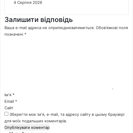
4 Серпня 2026
Залишити відповідь
Ваша e-mail адреса не оприлюднюватиметься.
Обов’язкові поля
позначені
*
К
о
м
е
н
т
а
р
*
Ім'я
*
Email
*
Сайт
Зберегти моє ім'я, e-mail, та адресу сайту в цьому браузері
для моїх подальших коментарів.