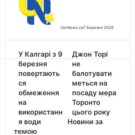
UkrNews.ca
7 Березня 2026
У
Джон
У Калгарі з 9
Джон Торі
Калгарі
Торі
березня
не
з
не
9
балотуватиметься
повертають
балотувати
березня
на
ся
меться на
повертаються
посаду
обмеження
мера
обмеження
посаду мера
на
Торонто
на
Торонто
використання
цього
води
року
використанн
цього року
я води
Новини за
темою